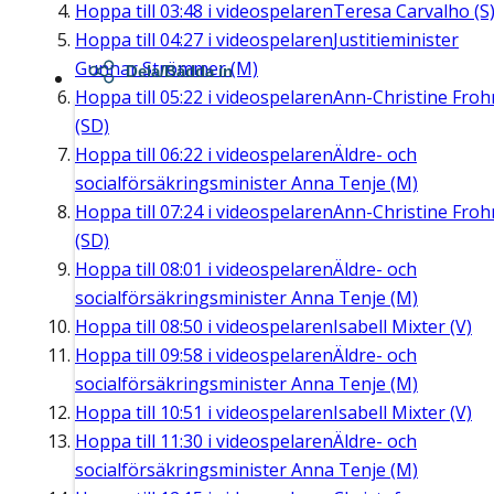
Hoppa till
03:48
i videospelaren
Teresa Carvalho (S
Hoppa till
04:27
i videospelaren
Justitieminister
Gunnar Strömmer (M)
Dela/Bädda in
Hoppa till
05:22
i videospelaren
Ann-Christine Fro
(SD)
Hoppa till
06:22
i videospelaren
Äldre- och
socialförsäkringsminister Anna Tenje (M)
Hoppa till
07:24
i videospelaren
Ann-Christine Fro
(SD)
Hoppa till
08:01
i videospelaren
Äldre- och
socialförsäkringsminister Anna Tenje (M)
Hoppa till
08:50
i videospelaren
Isabell Mixter (V)
Hoppa till
09:58
i videospelaren
Äldre- och
socialförsäkringsminister Anna Tenje (M)
Hoppa till
10:51
i videospelaren
Isabell Mixter (V)
Hoppa till
11:30
i videospelaren
Äldre- och
socialförsäkringsminister Anna Tenje (M)