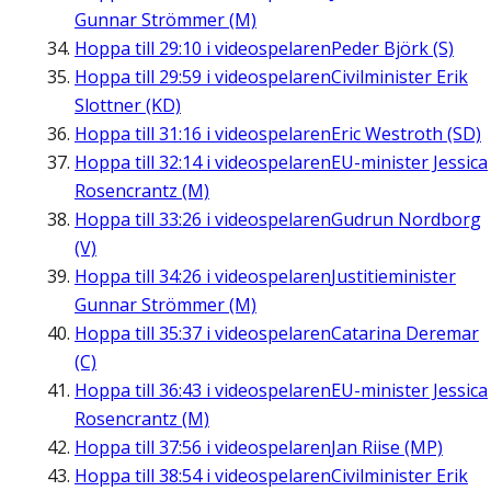
Gunnar Strömmer (M)
Hoppa till
29:10
i videospelaren
Peder Björk (S)
Hoppa till
29:59
i videospelaren
Civilminister Erik
Slottner (KD)
Hoppa till
31:16
i videospelaren
Eric Westroth (SD)
Hoppa till
32:14
i videospelaren
EU-minister Jessica
Rosencrantz (M)
Hoppa till
33:26
i videospelaren
Gudrun Nordborg
(V)
Hoppa till
34:26
i videospelaren
Justitieminister
Gunnar Strömmer (M)
Hoppa till
35:37
i videospelaren
Catarina Deremar
(C)
Hoppa till
36:43
i videospelaren
EU-minister Jessica
Rosencrantz (M)
Hoppa till
37:56
i videospelaren
Jan Riise (MP)
Hoppa till
38:54
i videospelaren
Civilminister Erik