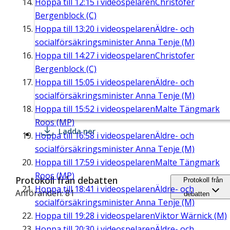
Hoppa till
12:15
i videospelaren
Christofer
Bergenblock (C)
Hoppa till
13:20
i videospelaren
Äldre- och
socialförsäkringsminister Anna Tenje (M)
Hoppa till
14:27
i videospelaren
Christofer
Bergenblock (C)
Hoppa till
15:05
i videospelaren
Äldre- och
socialförsäkringsminister Anna Tenje (M)
Hoppa till
15:52
i videospelaren
Malte Tängmark
Roos (MP)
Ladda ner
Hoppa till
16:58
i videospelaren
Äldre- och
socialförsäkringsminister Anna Tenje (M)
Hoppa till
17:59
i videospelaren
Malte Tängmark
Roos (MP)
Protokoll från debatten
Protokoll från
Hoppa till
18:41
i videospelaren
Äldre- och
Anföranden: 81
debatten
socialförsäkringsminister Anna Tenje (M)
Hoppa till
19:28
i videospelaren
Viktor Wärnick (M)
Hoppa till
20:30
i videospelaren
Äldre- och