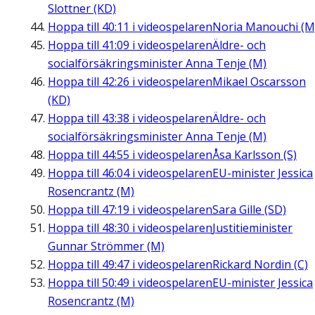
Slottner (KD)
Hoppa till
40:11
i videospelaren
Noria Manouchi (M
Hoppa till
41:09
i videospelaren
Äldre- och
socialförsäkringsminister Anna Tenje (M)
Hoppa till
42:26
i videospelaren
Mikael Oscarsson
(KD)
Hoppa till
43:38
i videospelaren
Äldre- och
socialförsäkringsminister Anna Tenje (M)
Hoppa till
44:55
i videospelaren
Åsa Karlsson (S)
Hoppa till
46:04
i videospelaren
EU-minister Jessica
Rosencrantz (M)
Hoppa till
47:19
i videospelaren
Sara Gille (SD)
Hoppa till
48:30
i videospelaren
Justitieminister
Gunnar Strömmer (M)
Hoppa till
49:47
i videospelaren
Rickard Nordin (C)
Hoppa till
50:49
i videospelaren
EU-minister Jessica
Rosencrantz (M)