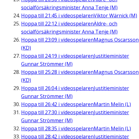
socialförsäkringsminister Anna Tenje (M)
Hoppa till
21:45
i videospelaren
Viktor Wärnick (M)
Hoppa till
22:12
i videospelaren
Äldre- och
socialförsäkringsminister Anna Tenje (M)
Hoppa till
23:09
i videospelaren
Magnus Oscarsson
(KD)
Hoppa till
24:19
i videospelaren
Justitieminister
Gunnar Strömmer (M)
Hoppa till
25:28
i videospelaren
Magnus Oscarsson
(KD)
Hoppa till
26:04
i videospelaren
Justitieminister
Gunnar Strömmer (M)
Hoppa till
26:42
i videospelaren
Martin Melin (L)
Hoppa till
27:30
i videospelaren
Justitieminister
Gunnar Strömmer (M)
Hoppa till
28:35
i videospelaren
Martin Melin (L)
Hoppa till
28:42
i videospelaren
Justitieminister