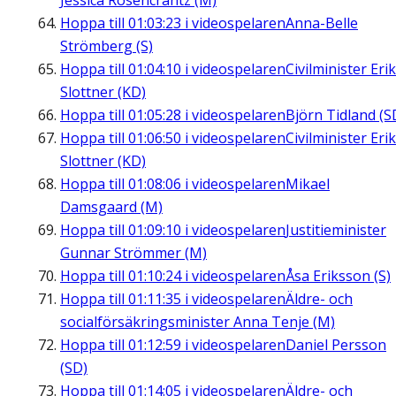
Jessica Rosencrantz (M)
Hoppa till
01:03:23
i videospelaren
Anna-Belle
Strömberg (S)
Hoppa till
01:04:10
i videospelaren
Civilminister Erik
Slottner (KD)
Hoppa till
01:05:28
i videospelaren
Björn Tidland (S
Hoppa till
01:06:50
i videospelaren
Civilminister Erik
Slottner (KD)
Hoppa till
01:08:06
i videospelaren
Mikael
Damsgaard (M)
Hoppa till
01:09:10
i videospelaren
Justitieminister
Gunnar Strömmer (M)
Hoppa till
01:10:24
i videospelaren
Åsa Eriksson (S)
Hoppa till
01:11:35
i videospelaren
Äldre- och
socialförsäkringsminister Anna Tenje (M)
Hoppa till
01:12:59
i videospelaren
Daniel Persson
(SD)
Hoppa till
01:14:05
i videospelaren
Äldre- och