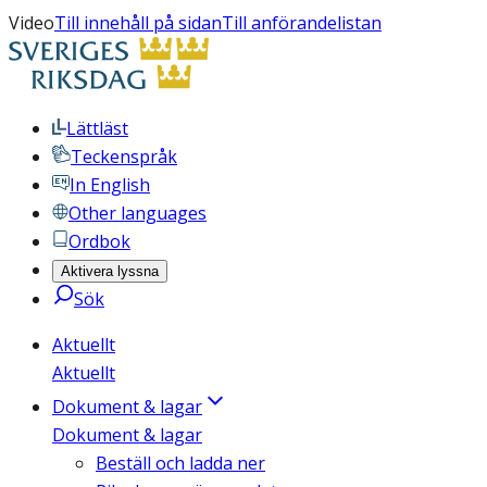
Video
Till innehåll på sidan
Till anförandelistan
Lättläst
Teckenspråk
In English
Other languages
Ordbok
Aktivera lyssna
Sök
Aktuellt
Aktuellt
Dokument & lagar
Dokument & lagar
Beställ och ladda ner