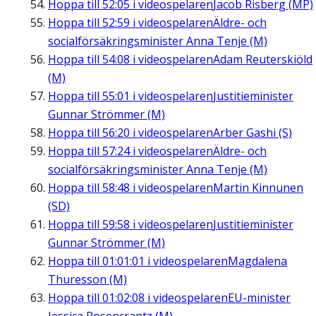
Hoppa till
52:05
i videospelaren
Jacob Risberg (MP)
Hoppa till
52:59
i videospelaren
Äldre- och
socialförsäkringsminister Anna Tenje (M)
Hoppa till
54:08
i videospelaren
Adam Reuterskiöld
(M)
Hoppa till
55:01
i videospelaren
Justitieminister
Gunnar Strömmer (M)
Hoppa till
56:20
i videospelaren
Arber Gashi (S)
Hoppa till
57:24
i videospelaren
Äldre- och
socialförsäkringsminister Anna Tenje (M)
Hoppa till
58:48
i videospelaren
Martin Kinnunen
(SD)
Hoppa till
59:58
i videospelaren
Justitieminister
Gunnar Strömmer (M)
Hoppa till
01:01:01
i videospelaren
Magdalena
Thuresson (M)
Hoppa till
01:02:08
i videospelaren
EU-minister