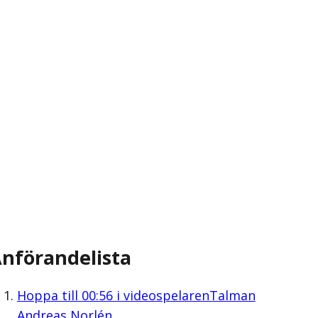
nförandelista
Hoppa till
00:56
i videospelaren
Talman
Andreas Norlén