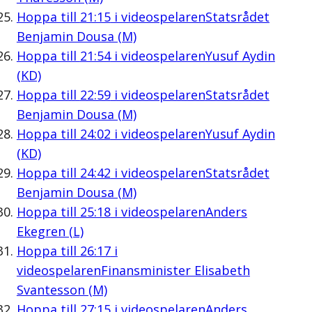
Hoppa till
21:15
i videospelaren
Statsrådet
Benjamin Dousa (M)
Hoppa till
21:54
i videospelaren
Yusuf Aydin
(KD)
Hoppa till
22:59
i videospelaren
Statsrådet
Benjamin Dousa (M)
Hoppa till
24:02
i videospelaren
Yusuf Aydin
(KD)
Hoppa till
24:42
i videospelaren
Statsrådet
Benjamin Dousa (M)
Hoppa till
25:18
i videospelaren
Anders
Ekegren (L)
Hoppa till
26:17
i
videospelaren
Finansminister Elisabeth
Svantesson (M)
Hoppa till
27:15
i videospelaren
Anders