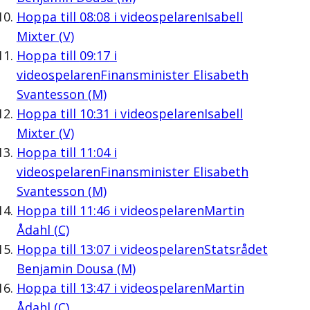
Hoppa till
08:08
i videospelaren
Isabell
Mixter (V)
Hoppa till
09:17
i
videospelaren
Finansminister Elisabeth
Svantesson (M)
Hoppa till
10:31
i videospelaren
Isabell
Mixter (V)
Hoppa till
11:04
i
videospelaren
Finansminister Elisabeth
Svantesson (M)
Hoppa till
11:46
i videospelaren
Martin
Ådahl (C)
Hoppa till
13:07
i videospelaren
Statsrådet
Benjamin Dousa (M)
Hoppa till
13:47
i videospelaren
Martin
Ådahl (C)