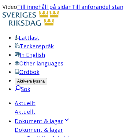
Video
Till innehåll på sidan
Till anförandelistan
Lättläst
Teckenspråk
In English
Other languages
Ordbok
Aktivera lyssna
Sök
Aktuellt
Aktuellt
Dokument & lagar
Dokument & lagar