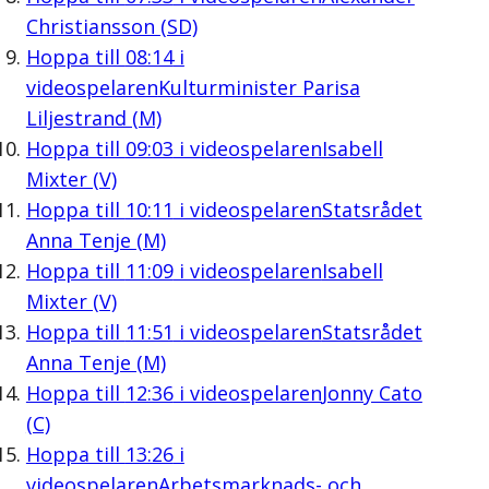
Christiansson (SD)
Hoppa till
08:14
i
videospelaren
Kulturminister Parisa
Liljestrand (M)
Hoppa till
09:03
i videospelaren
Isabell
Mixter (V)
Hoppa till
10:11
i videospelaren
Statsrådet
Anna Tenje (M)
Hoppa till
11:09
i videospelaren
Isabell
Mixter (V)
Hoppa till
11:51
i videospelaren
Statsrådet
Anna Tenje (M)
Hoppa till
12:36
i videospelaren
Jonny Cato
(C)
Hoppa till
13:26
i
videospelaren
Arbetsmarknads- och