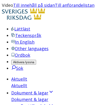
Video
Till innehåll på sidan
Till anförandelistan
Lättläst
Teckenspråk
In English
Other languages
Ordbok
Aktivera lyssna
Sök
Aktuellt
Aktuellt
Dokument & lagar
Dokument & lagar