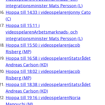
integrationsminister Mats Persson (L)
Hoppa till
14:33
i videospelaren
Jonny Cato
(C)
Hoppa till
15:11
i
videospelaren
Arbetsmarknads- och
integrationsminister Mats Persson (L)
Hoppa till
15:50
i videospelaren
Jacob
Risberg (MP)
Hoppa till
16:58
i videospelaren
Statsrådet
Andreas Carlson (KD)
Hoppa till
18:02
i videospelaren
Jacob
Risberg (MP)
Hoppa till
18:38
i videospelaren
Statsrådet
Andreas Carlson (KD)
Hoppa till
19:16
i videospelaren
Noria
Manouchi (M)