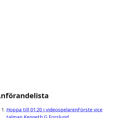
nförandelista
Hoppa till
01:20
i videospelaren
Förste vice
talman Kenneth G Forslund