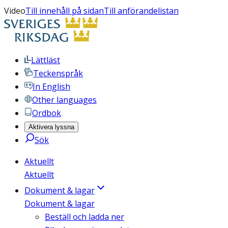
Video
Till innehåll på sidan
Till anförandelistan
Lättläst
Teckenspråk
In English
Other languages
Ordbok
Aktivera lyssna
Sök
Aktuellt
Aktuellt
Dokument & lagar
Dokument & lagar
Beställ och ladda ner