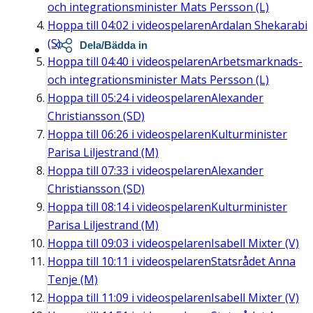
och integrationsminister Mats Persson (L)
Hoppa till
04:02
i videospelaren
Ardalan Shekarabi
(S)
Dela/Bädda in
Hoppa till
04:40
i videospelaren
Arbetsmarknads-
och integrationsminister Mats Persson (L)
Hoppa till
05:24
i videospelaren
Alexander
Christiansson (SD)
Hoppa till
06:26
i videospelaren
Kulturminister
Parisa Liljestrand (M)
Hoppa till
07:33
i videospelaren
Alexander
Christiansson (SD)
Hoppa till
08:14
i videospelaren
Kulturminister
Parisa Liljestrand (M)
Hoppa till
09:03
i videospelaren
Isabell Mixter (V)
Hoppa till
10:11
i videospelaren
Statsrådet Anna
Tenje (M)
Hoppa till
11:09
i videospelaren
Isabell Mixter (V)