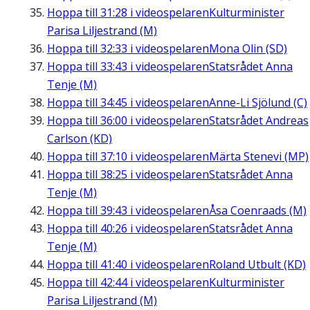
Hoppa till
31:28
i videospelaren
Kulturminister
Parisa Liljestrand (M)
Hoppa till
32:33
i videospelaren
Mona Olin (SD)
Hoppa till
33:43
i videospelaren
Statsrådet Anna
Tenje (M)
Hoppa till
34:45
i videospelaren
Anne-Li Sjölund (C)
Hoppa till
36:00
i videospelaren
Statsrådet Andreas
Carlson (KD)
Hoppa till
37:10
i videospelaren
Märta Stenevi (MP)
Hoppa till
38:25
i videospelaren
Statsrådet Anna
Tenje (M)
Hoppa till
39:43
i videospelaren
Åsa Coenraads (M)
Hoppa till
40:26
i videospelaren
Statsrådet Anna
Tenje (M)
Hoppa till
41:40
i videospelaren
Roland Utbult (KD)
Hoppa till
42:44
i videospelaren
Kulturminister
Parisa Liljestrand (M)