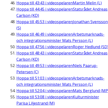
Hoppa till
43:43
i videospelaren
Martin Melin (L)
Hoppa till
44:45
i videospelaren
Statsrådet Andreas
Carlson (KD)
Hoppa till
45:53
i videospelaren
Jonathan Svensson
(S)
Hoppa till
46:49
i videospelaren
Arbetsmarknads-
och integrationsminister Mats Persson (L)
Hoppa till
47:56
i videospelaren
Roger Hedlund (SD
Hoppa till
48:43
i videospelaren
Statsrådet Andreas
Carlson (KD)
Hoppa till
49:53
i videospelaren
Niels Paarup-
Petersen (C)
Hoppa till
51:03
i videospelaren
Arbetsmarknads-
och integrationsminister Mats Persson (L)
Hoppa till
52:04
i videospelaren
Mats Berglund (MP
Hoppa till
53:08
i videospelaren
Kulturminister
Parisa Liljestrand (M)