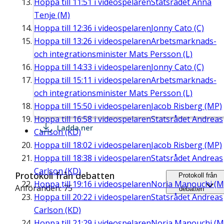
Hoppa till
11:51
i videospelaren
Statsrådet Anna
Tenje (M)
Hoppa till
12:36
i videospelaren
Jonny Cato (C)
Hoppa till
13:26
i videospelaren
Arbetsmarknads-
och integrationsminister Mats Persson (L)
Hoppa till
14:33
i videospelaren
Jonny Cato (C)
Hoppa till
15:11
i videospelaren
Arbetsmarknads-
och integrationsminister Mats Persson (L)
Hoppa till
15:50
i videospelaren
Jacob Risberg (MP)
Hoppa till
16:58
i videospelaren
Statsrådet Andreas
Ladda ner
Carlson (KD)
Hoppa till
18:02
i videospelaren
Jacob Risberg (MP)
Hoppa till
18:38
i videospelaren
Statsrådet Andreas
Carlson (KD)
Protokoll från debatten
Protokoll från
Hoppa till
19:16
i videospelaren
Noria Manouchi (M
Anföranden: 75
debatten
Hoppa till
20:22
i videospelaren
Statsrådet Andreas
Carlson (KD)
Hoppa till
21:29
i videospelaren
Noria Manouchi (M