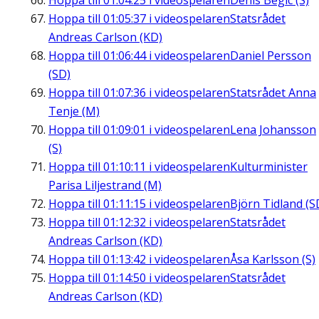
Hoppa till
01:04:25
i videospelaren
Denis Begic (S)
Hoppa till
01:05:37
i videospelaren
Statsrådet
Andreas Carlson (KD)
Hoppa till
01:06:44
i videospelaren
Daniel Persson
(SD)
Hoppa till
01:07:36
i videospelaren
Statsrådet Anna
Tenje (M)
Hoppa till
01:09:01
i videospelaren
Lena Johansson
(S)
Hoppa till
01:10:11
i videospelaren
Kulturminister
Parisa Liljestrand (M)
Hoppa till
01:11:15
i videospelaren
Björn Tidland (S
Hoppa till
01:12:32
i videospelaren
Statsrådet
Andreas Carlson (KD)
Hoppa till
01:13:42
i videospelaren
Åsa Karlsson (S)
Hoppa till
01:14:50
i videospelaren
Statsrådet
Andreas Carlson (KD)