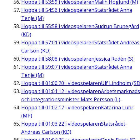
Hoppa till
53:59
i videospelaren
Malin Höglund (M)
Hoppa till
54:56
i videospelaren
Statsrådet Anna
Tenje (M)
Hoppa till
55:58
i videospelaren
Gudrun Brunegård
(KD)
Hoppa till
57:01
i videospelaren
Statsrådet Andreas
Carlson (KD)
Hoppa till
58:08
i videospelaren
Jessica Rodén (S)
Hoppa till
59:07
i videospelaren
Statsrådet Anna
Tenje (M)
Hoppa till
01:00:20
i videospelaren
Ulf Lindholm (SD
Hoppa till
01:01:12
i videospelaren
Arbetsmarknads
och integrationsminister Mats Persson (L)
Hoppa till
01:02:17
i videospelaren
Katarina Luhr
(MP)
Hoppa till
01:03:22
i videospelaren
Statsrådet
Andreas Carlson (KD)