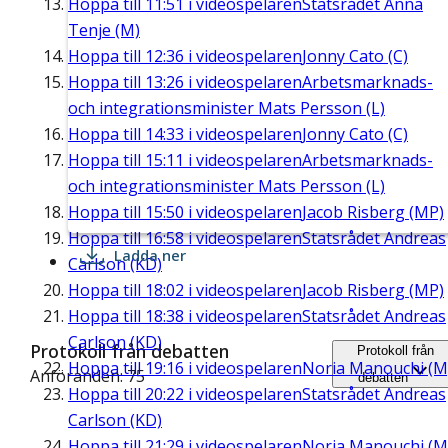
Hoppa till
11:51
i videospelaren
Statsrådet Anna
Tenje (M)
Hoppa till
12:36
i videospelaren
Jonny Cato (C)
Hoppa till
13:26
i videospelaren
Arbetsmarknads-
och integrationsminister Mats Persson (L)
Hoppa till
14:33
i videospelaren
Jonny Cato (C)
Hoppa till
15:11
i videospelaren
Arbetsmarknads-
och integrationsminister Mats Persson (L)
Hoppa till
15:50
i videospelaren
Jacob Risberg (MP)
Hoppa till
16:58
i videospelaren
Statsrådet Andreas
Ladda ner
Carlson (KD)
Hoppa till
18:02
i videospelaren
Jacob Risberg (MP)
Hoppa till
18:38
i videospelaren
Statsrådet Andreas
Carlson (KD)
Protokoll från debatten
Protokoll från
Hoppa till
19:16
i videospelaren
Noria Manouchi (M
Anföranden: 75
debatten
Hoppa till
20:22
i videospelaren
Statsrådet Andreas
Carlson (KD)
Hoppa till
21:29
i videospelaren
Noria Manouchi (M