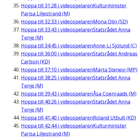
Hoppa till
31:28
i videospelaren
Kulturminister
Parisa Liljestrand (M)
Hoppa till
32:33
i videospelaren
Mona Olin (SD)
Hoppa till
33:43
i videospelaren
Statsrådet Anna
Tenje (M)
Hoppa till
34:45
i videospelaren
Anne-Li Sjölund (C)
Hoppa till
36:00
i videospelaren
Statsrådet Andreas
Carlson (KD)
Hoppa till
37:10
i videospelaren
Märta Stenevi (MP)
Hoppa till
38:25
i videospelaren
Statsrådet Anna
Tenje (M)
Hoppa till
39:43
i videospelaren
Åsa Coenraads (M)
Hoppa till
40:26
i videospelaren
Statsrådet Anna
Tenje (M)
Hoppa till
41:40
i videospelaren
Roland Utbult (KD)
Hoppa till
42:44
i videospelaren
Kulturminister
Parisa Liljestrand (M)