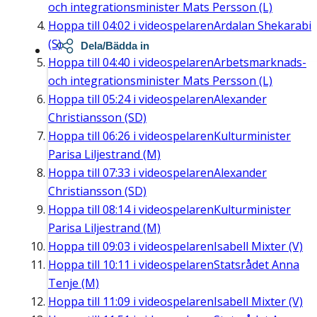
och integrationsminister Mats Persson (L)
Hoppa till
04:02
i videospelaren
Ardalan Shekarabi
(S)
Dela/Bädda in
Hoppa till
04:40
i videospelaren
Arbetsmarknads-
och integrationsminister Mats Persson (L)
Hoppa till
05:24
i videospelaren
Alexander
Christiansson (SD)
Hoppa till
06:26
i videospelaren
Kulturminister
Parisa Liljestrand (M)
Hoppa till
07:33
i videospelaren
Alexander
Christiansson (SD)
Hoppa till
08:14
i videospelaren
Kulturminister
Parisa Liljestrand (M)
Hoppa till
09:03
i videospelaren
Isabell Mixter (V)
Hoppa till
10:11
i videospelaren
Statsrådet Anna
Tenje (M)
Hoppa till
11:09
i videospelaren
Isabell Mixter (V)