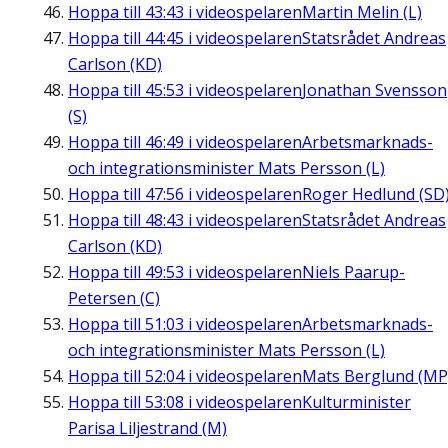
Hoppa till
43:43
i videospelaren
Martin Melin (L)
Hoppa till
44:45
i videospelaren
Statsrådet Andreas
Carlson (KD)
Hoppa till
45:53
i videospelaren
Jonathan Svensson
(S)
Hoppa till
46:49
i videospelaren
Arbetsmarknads-
och integrationsminister Mats Persson (L)
Hoppa till
47:56
i videospelaren
Roger Hedlund (SD
Hoppa till
48:43
i videospelaren
Statsrådet Andreas
Carlson (KD)
Hoppa till
49:53
i videospelaren
Niels Paarup-
Petersen (C)
Hoppa till
51:03
i videospelaren
Arbetsmarknads-
och integrationsminister Mats Persson (L)
Hoppa till
52:04
i videospelaren
Mats Berglund (MP
Hoppa till
53:08
i videospelaren
Kulturminister
Parisa Liljestrand (M)