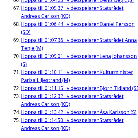
Hoppa till
01:04:25
i videospelaren
Denis Begic (S)
Hoppa till
01:05:37
i videospelaren
Statsrådet
Andreas Carlson (KD)
Hoppa till
01:06:44
i videospelaren
Daniel Persson
(SD)
Hoppa till
01:07:36
i videospelaren
Statsrådet Anna
Tenje (M)
Hoppa till
01:09:01
i videospelaren
Lena Johansson
(S)
Hoppa till
01:10:11
i videospelaren
Kulturminister
Parisa Liljestrand (M)
Hoppa till
01:11:15
i videospelaren
Björn Tidland (S
Hoppa till
01:12:32
i videospelaren
Statsrådet
Andreas Carlson (KD)
Hoppa till
01:13:42
i videospelaren
Åsa Karlsson (S)
Hoppa till
01:14:50
i videospelaren
Statsrådet
Andreas Carlson (KD)