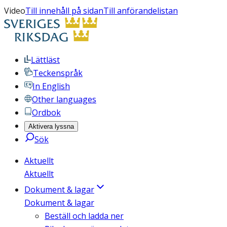
Video
Till innehåll på sidan
Till anförandelistan
Lättläst
Teckenspråk
In English
Other languages
Ordbok
Aktivera lyssna
Sök
Aktuellt
Aktuellt
Dokument & lagar
Dokument & lagar
Beställ och ladda ner