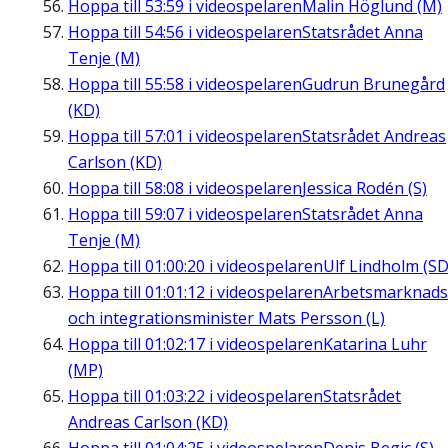
Hoppa till
53:59
i videospelaren
Malin Höglund (M)
Hoppa till
54:56
i videospelaren
Statsrådet Anna
Tenje (M)
Hoppa till
55:58
i videospelaren
Gudrun Brunegård
(KD)
Hoppa till
57:01
i videospelaren
Statsrådet Andreas
Carlson (KD)
Hoppa till
58:08
i videospelaren
Jessica Rodén (S)
Hoppa till
59:07
i videospelaren
Statsrådet Anna
Tenje (M)
Hoppa till
01:00:20
i videospelaren
Ulf Lindholm (SD
Hoppa till
01:01:12
i videospelaren
Arbetsmarknads
och integrationsminister Mats Persson (L)
Hoppa till
01:02:17
i videospelaren
Katarina Luhr
(MP)
Hoppa till
01:03:22
i videospelaren
Statsrådet
Andreas Carlson (KD)