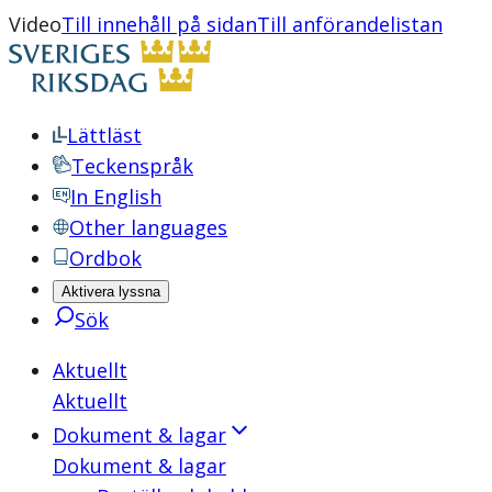
Video
Till innehåll på sidan
Till anförandelistan
Lättläst
Teckenspråk
In English
Other languages
Ordbok
Aktivera lyssna
Sök
Aktuellt
Aktuellt
Dokument & lagar
Dokument & lagar