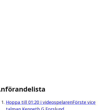
nförandelista
Hoppa till
01:20
i videospelaren
Förste vice
talman Kenneth G Forslund