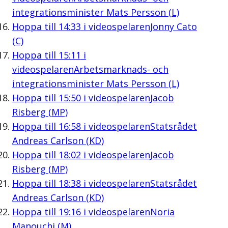
integrationsminister Mats Persson (L)
Hoppa till
14:33
i videospelaren
Jonny Cato
(C)
Hoppa till
15:11
i
videospelaren
Arbetsmarknads- och
integrationsminister Mats Persson (L)
Hoppa till
15:50
i videospelaren
Jacob
Risberg (MP)
Hoppa till
16:58
i videospelaren
Statsrådet
Andreas Carlson (KD)
Hoppa till
18:02
i videospelaren
Jacob
Risberg (MP)
Hoppa till
18:38
i videospelaren
Statsrådet
Andreas Carlson (KD)
Hoppa till
19:16
i videospelaren
Noria
Manouchi (M)