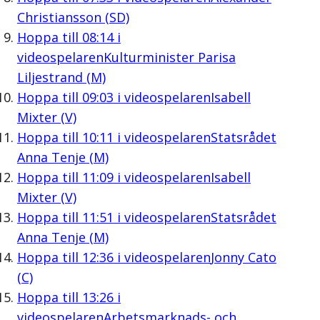
Christiansson (SD)
Hoppa till
08:14
i
videospelaren
Kulturminister Parisa
Liljestrand (M)
Hoppa till
09:03
i videospelaren
Isabell
Mixter (V)
Hoppa till
10:11
i videospelaren
Statsrådet
Anna Tenje (M)
Hoppa till
11:09
i videospelaren
Isabell
Mixter (V)
Hoppa till
11:51
i videospelaren
Statsrådet
Anna Tenje (M)
Hoppa till
12:36
i videospelaren
Jonny Cato
(C)
Hoppa till
13:26
i
videospelaren
Arbetsmarknads- och