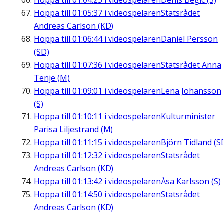
Hoppa till
01:04:25
i videospelaren
Denis Begic (S)
Hoppa till
01:05:37
i videospelaren
Statsrådet
Andreas Carlson (KD)
Hoppa till
01:06:44
i videospelaren
Daniel Persson
(SD)
Hoppa till
01:07:36
i videospelaren
Statsrådet Anna
Tenje (M)
Hoppa till
01:09:01
i videospelaren
Lena Johansson
(S)
Hoppa till
01:10:11
i videospelaren
Kulturminister
Parisa Liljestrand (M)
Hoppa till
01:11:15
i videospelaren
Björn Tidland (S
Hoppa till
01:12:32
i videospelaren
Statsrådet
Andreas Carlson (KD)
Hoppa till
01:13:42
i videospelaren
Åsa Karlsson (S)
Hoppa till
01:14:50
i videospelaren
Statsrådet
Andreas Carlson (KD)