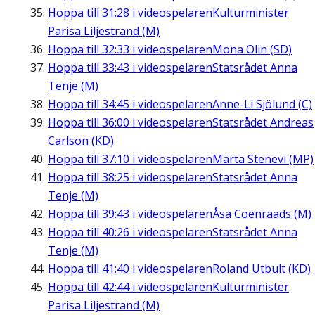
Hoppa till
31:28
i videospelaren
Kulturminister
Parisa Liljestrand (M)
Hoppa till
32:33
i videospelaren
Mona Olin (SD)
Hoppa till
33:43
i videospelaren
Statsrådet Anna
Tenje (M)
Hoppa till
34:45
i videospelaren
Anne-Li Sjölund (C)
Hoppa till
36:00
i videospelaren
Statsrådet Andreas
Carlson (KD)
Hoppa till
37:10
i videospelaren
Märta Stenevi (MP)
Hoppa till
38:25
i videospelaren
Statsrådet Anna
Tenje (M)
Hoppa till
39:43
i videospelaren
Åsa Coenraads (M)
Hoppa till
40:26
i videospelaren
Statsrådet Anna
Tenje (M)
Hoppa till
41:40
i videospelaren
Roland Utbult (KD)
Hoppa till
42:44
i videospelaren
Kulturminister
Parisa Liljestrand (M)