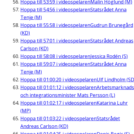
Hoppa till
53:59
i videospelaren
Malin Höglund (M)
Hoppa till
54:56
i videospelaren
Statsrådet Anna
Tenje (M)
Hoppa till
55:58
i videospelaren
Gudrun Brunegård
(KD)
Hoppa till
57:01
i videospelaren
Statsrådet Andreas
Carlson (KD)
Hoppa till
58:08
i videospelaren
Jessica Rodén (S)
Hoppa till
59:07
i videospelaren
Statsrådet Anna
Tenje (M)
Hoppa till
01:00:20
i videospelaren
Ulf Lindholm (SD
Hoppa till
01:01:12
i videospelaren
Arbetsmarknads
och integrationsminister Mats Persson (L)
Hoppa till
01:02:17
i videospelaren
Katarina Luhr
(MP)
Hoppa till
01:03:22
i videospelaren
Statsrådet
Andreas Carlson (KD)