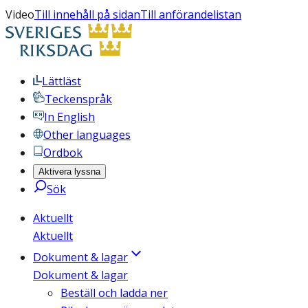
Video
Till innehåll på sidan
Till anförandelistan
Lättläst
Teckenspråk
In English
Other languages
Ordbok
Aktivera lyssna
Sök
Aktuellt
Aktuellt
Dokument & lagar
Dokument & lagar
Beställ och ladda ner