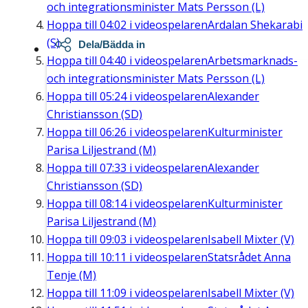
och integrationsminister Mats Persson (L)
Hoppa till
04:02
i videospelaren
Ardalan Shekarabi
(S)
Dela/Bädda in
Hoppa till
04:40
i videospelaren
Arbetsmarknads-
och integrationsminister Mats Persson (L)
Hoppa till
05:24
i videospelaren
Alexander
Christiansson (SD)
Hoppa till
06:26
i videospelaren
Kulturminister
Parisa Liljestrand (M)
Hoppa till
07:33
i videospelaren
Alexander
Christiansson (SD)
Hoppa till
08:14
i videospelaren
Kulturminister
Parisa Liljestrand (M)
Hoppa till
09:03
i videospelaren
Isabell Mixter (V)
Hoppa till
10:11
i videospelaren
Statsrådet Anna
Tenje (M)
Hoppa till
11:09
i videospelaren
Isabell Mixter (V)