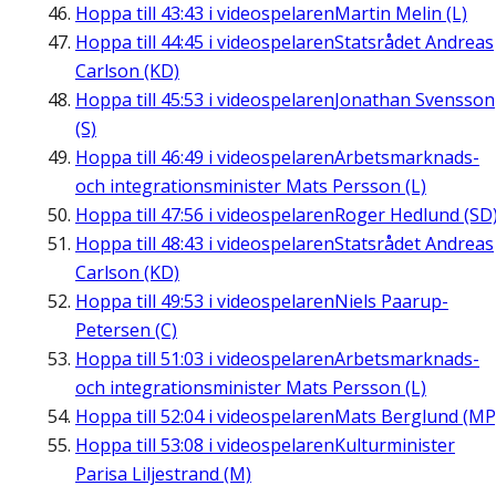
Hoppa till
43:43
i videospelaren
Martin Melin (L)
Hoppa till
44:45
i videospelaren
Statsrådet Andreas
Carlson (KD)
Hoppa till
45:53
i videospelaren
Jonathan Svensson
(S)
Hoppa till
46:49
i videospelaren
Arbetsmarknads-
och integrationsminister Mats Persson (L)
Hoppa till
47:56
i videospelaren
Roger Hedlund (SD
Hoppa till
48:43
i videospelaren
Statsrådet Andreas
Carlson (KD)
Hoppa till
49:53
i videospelaren
Niels Paarup-
Petersen (C)
Hoppa till
51:03
i videospelaren
Arbetsmarknads-
och integrationsminister Mats Persson (L)
Hoppa till
52:04
i videospelaren
Mats Berglund (MP
Hoppa till
53:08
i videospelaren
Kulturminister
Parisa Liljestrand (M)