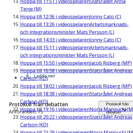
Hoppa till
11:51
i videospelaren
Statsrådet Anna
Tenje (M)
Hoppa till
12:36
i videospelaren
Jonny Cato (C)
Hoppa till
13:26
i videospelaren
Arbetsmarknads-
och integrationsminister Mats Persson (L)
Hoppa till
14:33
i videospelaren
Jonny Cato (C)
Hoppa till
15:11
i videospelaren
Arbetsmarknads-
och integrationsminister Mats Persson (L)
Hoppa till
15:50
i videospelaren
Jacob Risberg (MP)
Hoppa till
16:58
i videospelaren
Statsrådet Andreas
Ladda ner
Carlson (KD)
Hoppa till
18:02
i videospelaren
Jacob Risberg (MP)
Hoppa till
18:38
i videospelaren
Statsrådet Andreas
Carlson (KD)
Protokoll från debatten
Protokoll från
Hoppa till
19:16
i videospelaren
Noria Manouchi (M
Anföranden: 75
debatten
Hoppa till
20:22
i videospelaren
Statsrådet Andreas
Carlson (KD)
Hoppa till
21:29
i videospelaren
Noria Manouchi (M