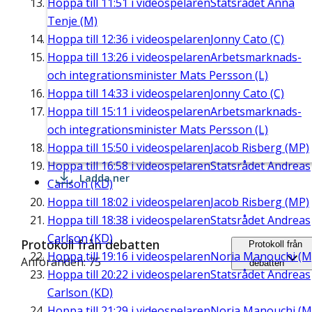
Hoppa till
11:51
i videospelaren
Statsrådet Anna
Tenje (M)
Hoppa till
12:36
i videospelaren
Jonny Cato (C)
Hoppa till
13:26
i videospelaren
Arbetsmarknads-
och integrationsminister Mats Persson (L)
Hoppa till
14:33
i videospelaren
Jonny Cato (C)
Hoppa till
15:11
i videospelaren
Arbetsmarknads-
och integrationsminister Mats Persson (L)
Hoppa till
15:50
i videospelaren
Jacob Risberg (MP)
Hoppa till
16:58
i videospelaren
Statsrådet Andreas
Ladda ner
Carlson (KD)
Hoppa till
18:02
i videospelaren
Jacob Risberg (MP)
Hoppa till
18:38
i videospelaren
Statsrådet Andreas
Carlson (KD)
Protokoll från debatten
Protokoll från
Hoppa till
19:16
i videospelaren
Noria Manouchi (M
Anföranden: 75
debatten
Hoppa till
20:22
i videospelaren
Statsrådet Andreas
Carlson (KD)
Hoppa till
21:29
i videospelaren
Noria Manouchi (M