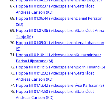
Hoppa till
01:04:25
i videospelaren
Denis Begic (S)
Hoppa till
01:05:37
i videospelaren
Statsrådet
Andreas Carlson (KD)
Hoppa till
01:06:44
i videospelaren
Daniel Persson
(SD)
Hoppa till
01:07:36
i videospelaren
Statsrådet Anna
Tenje (M)
Hoppa till
01:09:01
i videospelaren
Lena Johansson
(S)
Hoppa till
01:10:11
i videospelaren
Kulturminister
Parisa Liljestrand (M)
Hoppa till
01:11:15
i videospelaren
Björn Tidland (S
Hoppa till
01:12:32
i videospelaren
Statsrådet
Andreas Carlson (KD)
Hoppa till
01:13:42
i videospelaren
Åsa Karlsson (S)
Hoppa till
01:14:50
i videospelaren
Statsrådet
Andreas Carlson (KD)