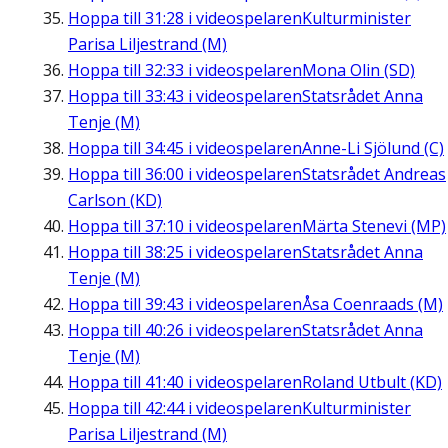
Hoppa till
31:28
i videospelaren
Kulturminister
Parisa Liljestrand (M)
Hoppa till
32:33
i videospelaren
Mona Olin (SD)
Hoppa till
33:43
i videospelaren
Statsrådet Anna
Tenje (M)
Hoppa till
34:45
i videospelaren
Anne-Li Sjölund (C)
Hoppa till
36:00
i videospelaren
Statsrådet Andreas
Carlson (KD)
Hoppa till
37:10
i videospelaren
Märta Stenevi (MP)
Hoppa till
38:25
i videospelaren
Statsrådet Anna
Tenje (M)
Hoppa till
39:43
i videospelaren
Åsa Coenraads (M)
Hoppa till
40:26
i videospelaren
Statsrådet Anna
Tenje (M)
Hoppa till
41:40
i videospelaren
Roland Utbult (KD)
Hoppa till
42:44
i videospelaren
Kulturminister
Parisa Liljestrand (M)