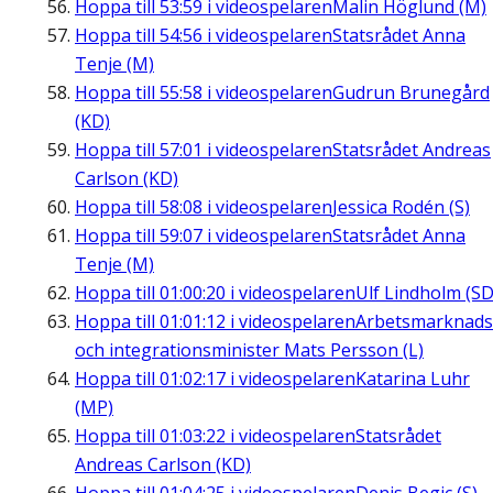
Hoppa till
53:59
i videospelaren
Malin Höglund (M)
Hoppa till
54:56
i videospelaren
Statsrådet Anna
Tenje (M)
Hoppa till
55:58
i videospelaren
Gudrun Brunegård
(KD)
Hoppa till
57:01
i videospelaren
Statsrådet Andreas
Carlson (KD)
Hoppa till
58:08
i videospelaren
Jessica Rodén (S)
Hoppa till
59:07
i videospelaren
Statsrådet Anna
Tenje (M)
Hoppa till
01:00:20
i videospelaren
Ulf Lindholm (SD
Hoppa till
01:01:12
i videospelaren
Arbetsmarknads
och integrationsminister Mats Persson (L)
Hoppa till
01:02:17
i videospelaren
Katarina Luhr
(MP)
Hoppa till
01:03:22
i videospelaren
Statsrådet
Andreas Carlson (KD)