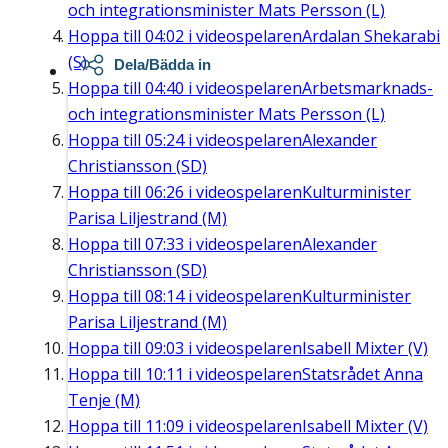
och integrationsminister Mats Persson (L)
Hoppa till
04:02
i videospelaren
Ardalan Shekarabi
(S)
Dela/Bädda in
Hoppa till
04:40
i videospelaren
Arbetsmarknads-
och integrationsminister Mats Persson (L)
Hoppa till
05:24
i videospelaren
Alexander
Christiansson (SD)
Hoppa till
06:26
i videospelaren
Kulturminister
Parisa Liljestrand (M)
Hoppa till
07:33
i videospelaren
Alexander
Christiansson (SD)
Hoppa till
08:14
i videospelaren
Kulturminister
Parisa Liljestrand (M)
Hoppa till
09:03
i videospelaren
Isabell Mixter (V)
Hoppa till
10:11
i videospelaren
Statsrådet Anna
Tenje (M)
Hoppa till
11:09
i videospelaren
Isabell Mixter (V)