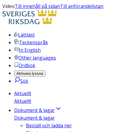
Video
Till innehåll på sidan
Till anförandelistan
Lättläst
Teckenspråk
In English
Other languages
Ordbok
Aktivera lyssna
Sök
Aktuellt
Aktuellt
Dokument & lagar
Dokument & lagar
Beställ och ladda ner