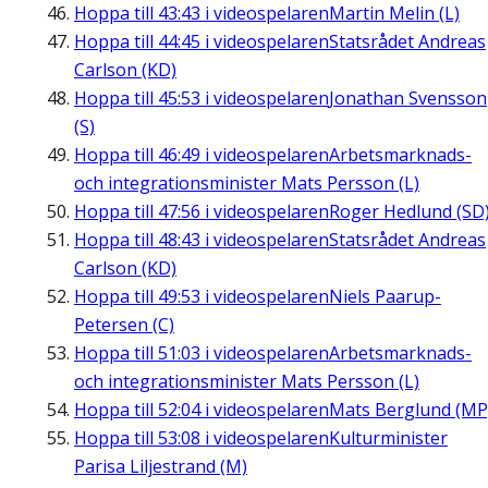
Hoppa till
43:43
i videospelaren
Martin Melin (L)
Hoppa till
44:45
i videospelaren
Statsrådet Andreas
Carlson (KD)
Hoppa till
45:53
i videospelaren
Jonathan Svensson
(S)
Hoppa till
46:49
i videospelaren
Arbetsmarknads-
och integrationsminister Mats Persson (L)
Hoppa till
47:56
i videospelaren
Roger Hedlund (SD
Hoppa till
48:43
i videospelaren
Statsrådet Andreas
Carlson (KD)
Hoppa till
49:53
i videospelaren
Niels Paarup-
Petersen (C)
Hoppa till
51:03
i videospelaren
Arbetsmarknads-
och integrationsminister Mats Persson (L)
Hoppa till
52:04
i videospelaren
Mats Berglund (MP
Hoppa till
53:08
i videospelaren
Kulturminister
Parisa Liljestrand (M)