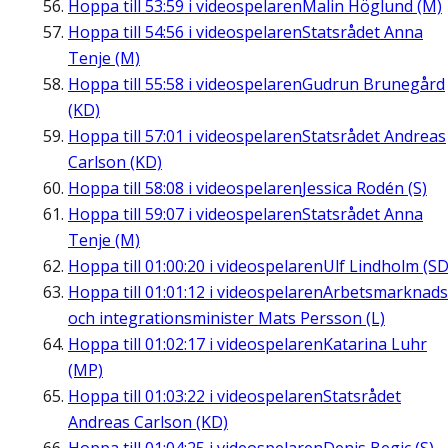
Hoppa till
53:59
i videospelaren
Malin Höglund (M)
Hoppa till
54:56
i videospelaren
Statsrådet Anna
Tenje (M)
Hoppa till
55:58
i videospelaren
Gudrun Brunegård
(KD)
Hoppa till
57:01
i videospelaren
Statsrådet Andreas
Carlson (KD)
Hoppa till
58:08
i videospelaren
Jessica Rodén (S)
Hoppa till
59:07
i videospelaren
Statsrådet Anna
Tenje (M)
Hoppa till
01:00:20
i videospelaren
Ulf Lindholm (SD
Hoppa till
01:01:12
i videospelaren
Arbetsmarknads
och integrationsminister Mats Persson (L)
Hoppa till
01:02:17
i videospelaren
Katarina Luhr
(MP)
Hoppa till
01:03:22
i videospelaren
Statsrådet
Andreas Carlson (KD)