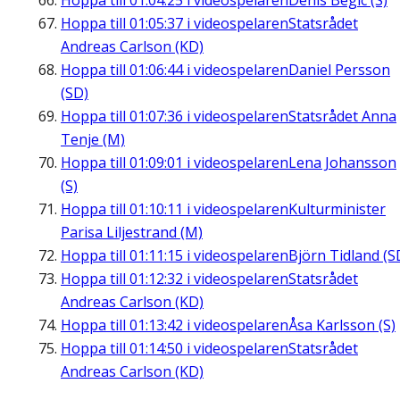
Hoppa till
01:04:25
i videospelaren
Denis Begic (S)
Hoppa till
01:05:37
i videospelaren
Statsrådet
Andreas Carlson (KD)
Hoppa till
01:06:44
i videospelaren
Daniel Persson
(SD)
Hoppa till
01:07:36
i videospelaren
Statsrådet Anna
Tenje (M)
Hoppa till
01:09:01
i videospelaren
Lena Johansson
(S)
Hoppa till
01:10:11
i videospelaren
Kulturminister
Parisa Liljestrand (M)
Hoppa till
01:11:15
i videospelaren
Björn Tidland (S
Hoppa till
01:12:32
i videospelaren
Statsrådet
Andreas Carlson (KD)
Hoppa till
01:13:42
i videospelaren
Åsa Karlsson (S)
Hoppa till
01:14:50
i videospelaren
Statsrådet
Andreas Carlson (KD)