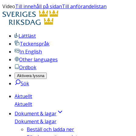
Video
Till innehåll på sidan
Till anförandelistan
Lättläst
Teckenspråk
In English
Other languages
Ordbok
Aktivera lyssna
Sök
Aktuellt
Aktuellt
Dokument & lagar
Dokument & lagar
Beställ och ladda ner