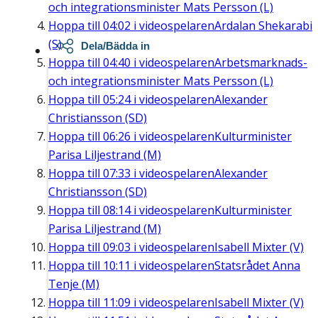
och integrationsminister Mats Persson (L)
Hoppa till
04:02
i videospelaren
Ardalan Shekarabi
(S)
Dela/Bädda in
Hoppa till
04:40
i videospelaren
Arbetsmarknads-
och integrationsminister Mats Persson (L)
Hoppa till
05:24
i videospelaren
Alexander
Christiansson (SD)
Hoppa till
06:26
i videospelaren
Kulturminister
Parisa Liljestrand (M)
Hoppa till
07:33
i videospelaren
Alexander
Christiansson (SD)
Hoppa till
08:14
i videospelaren
Kulturminister
Parisa Liljestrand (M)
Hoppa till
09:03
i videospelaren
Isabell Mixter (V)
Hoppa till
10:11
i videospelaren
Statsrådet Anna
Tenje (M)
Hoppa till
11:09
i videospelaren
Isabell Mixter (V)