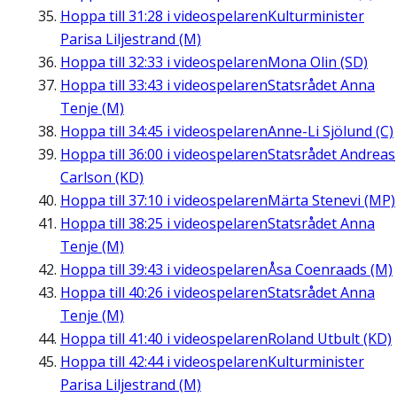
Hoppa till
31:28
i videospelaren
Kulturminister
Parisa Liljestrand (M)
Hoppa till
32:33
i videospelaren
Mona Olin (SD)
Hoppa till
33:43
i videospelaren
Statsrådet Anna
Tenje (M)
Hoppa till
34:45
i videospelaren
Anne-Li Sjölund (C)
Hoppa till
36:00
i videospelaren
Statsrådet Andreas
Carlson (KD)
Hoppa till
37:10
i videospelaren
Märta Stenevi (MP)
Hoppa till
38:25
i videospelaren
Statsrådet Anna
Tenje (M)
Hoppa till
39:43
i videospelaren
Åsa Coenraads (M)
Hoppa till
40:26
i videospelaren
Statsrådet Anna
Tenje (M)
Hoppa till
41:40
i videospelaren
Roland Utbult (KD)
Hoppa till
42:44
i videospelaren
Kulturminister
Parisa Liljestrand (M)