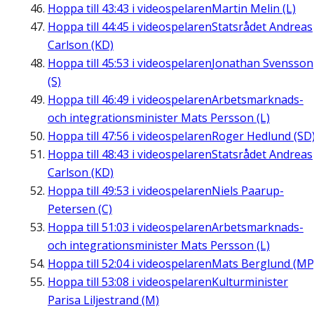
Hoppa till
43:43
i videospelaren
Martin Melin (L)
Hoppa till
44:45
i videospelaren
Statsrådet Andreas
Carlson (KD)
Hoppa till
45:53
i videospelaren
Jonathan Svensson
(S)
Hoppa till
46:49
i videospelaren
Arbetsmarknads-
och integrationsminister Mats Persson (L)
Hoppa till
47:56
i videospelaren
Roger Hedlund (SD
Hoppa till
48:43
i videospelaren
Statsrådet Andreas
Carlson (KD)
Hoppa till
49:53
i videospelaren
Niels Paarup-
Petersen (C)
Hoppa till
51:03
i videospelaren
Arbetsmarknads-
och integrationsminister Mats Persson (L)
Hoppa till
52:04
i videospelaren
Mats Berglund (MP
Hoppa till
53:08
i videospelaren
Kulturminister
Parisa Liljestrand (M)