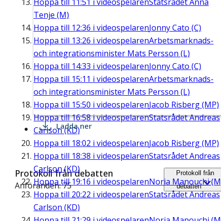
Hoppa till
11:51
i videospelaren
Statsrådet Anna
Tenje (M)
Hoppa till
12:36
i videospelaren
Jonny Cato (C)
Hoppa till
13:26
i videospelaren
Arbetsmarknads-
och integrationsminister Mats Persson (L)
Hoppa till
14:33
i videospelaren
Jonny Cato (C)
Hoppa till
15:11
i videospelaren
Arbetsmarknads-
och integrationsminister Mats Persson (L)
Hoppa till
15:50
i videospelaren
Jacob Risberg (MP)
Hoppa till
16:58
i videospelaren
Statsrådet Andreas
Ladda ner
Carlson (KD)
Hoppa till
18:02
i videospelaren
Jacob Risberg (MP)
Hoppa till
18:38
i videospelaren
Statsrådet Andreas
Carlson (KD)
Protokoll från debatten
Protokoll från
Hoppa till
19:16
i videospelaren
Noria Manouchi (M
Anföranden: 75
debatten
Hoppa till
20:22
i videospelaren
Statsrådet Andreas
Carlson (KD)
Hoppa till
21:29
i videospelaren
Noria Manouchi (M