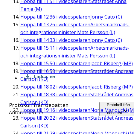
Hoppa till
11:51
i videospelaren
Statsrådet Anna
Tenje (M)
Hoppa till
12:36
i videospelaren
Jonny Cato (C)
Hoppa till
13:26
i videospelaren
Arbetsmarknads-
och integrationsminister Mats Persson (L)
Hoppa till
14:33
i videospelaren
Jonny Cato (C)
Hoppa till
15:11
i videospelaren
Arbetsmarknads-
och integrationsminister Mats Persson (L)
Hoppa till
15:50
i videospelaren
Jacob Risberg (MP)
Hoppa till
16:58
i videospelaren
Statsrådet Andreas
Ladda ner
Carlson (KD)
Hoppa till
18:02
i videospelaren
Jacob Risberg (MP)
Hoppa till
18:38
i videospelaren
Statsrådet Andreas
Carlson (KD)
Protokoll från debatten
Protokoll från
Hoppa till
19:16
i videospelaren
Noria Manouchi (M
Anföranden: 75
debatten
Hoppa till
20:22
i videospelaren
Statsrådet Andreas
Carlson (KD)
Hoppa till
21:29
i videospelaren
Noria Manouchi (M