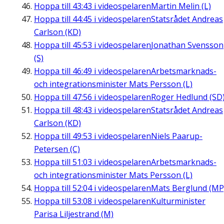
Hoppa till
43:43
i videospelaren
Martin Melin (L)
Hoppa till
44:45
i videospelaren
Statsrådet Andreas
Carlson (KD)
Hoppa till
45:53
i videospelaren
Jonathan Svensson
(S)
Hoppa till
46:49
i videospelaren
Arbetsmarknads-
och integrationsminister Mats Persson (L)
Hoppa till
47:56
i videospelaren
Roger Hedlund (SD
Hoppa till
48:43
i videospelaren
Statsrådet Andreas
Carlson (KD)
Hoppa till
49:53
i videospelaren
Niels Paarup-
Petersen (C)
Hoppa till
51:03
i videospelaren
Arbetsmarknads-
och integrationsminister Mats Persson (L)
Hoppa till
52:04
i videospelaren
Mats Berglund (MP
Hoppa till
53:08
i videospelaren
Kulturminister
Parisa Liljestrand (M)