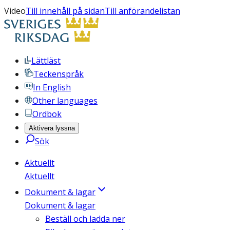
Video
Till innehåll på sidan
Till anförandelistan
Lättläst
Teckenspråk
In English
Other languages
Ordbok
Aktivera lyssna
Sök
Aktuellt
Aktuellt
Dokument & lagar
Dokument & lagar
Beställ och ladda ner