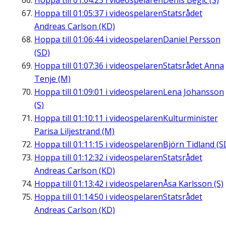
Hoppa till
01:04:25
i videospelaren
Denis Begic (S)
Hoppa till
01:05:37
i videospelaren
Statsrådet
Andreas Carlson (KD)
Hoppa till
01:06:44
i videospelaren
Daniel Persson
(SD)
Hoppa till
01:07:36
i videospelaren
Statsrådet Anna
Tenje (M)
Hoppa till
01:09:01
i videospelaren
Lena Johansson
(S)
Hoppa till
01:10:11
i videospelaren
Kulturminister
Parisa Liljestrand (M)
Hoppa till
01:11:15
i videospelaren
Björn Tidland (S
Hoppa till
01:12:32
i videospelaren
Statsrådet
Andreas Carlson (KD)
Hoppa till
01:13:42
i videospelaren
Åsa Karlsson (S)
Hoppa till
01:14:50
i videospelaren
Statsrådet
Andreas Carlson (KD)