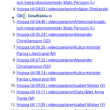
och integrationsminister Mats Persson (L)
Hoppa till
04:02
i videospelaren
Ardalan Shekarabi
(S)
Dela/Bädda in
Hoppa till
04:40
i videospelaren
Arbetsmarknads-
och integrationsminister Mats Persson (L)
Hoppa till
05:24
i videospelaren
Alexander
Christiansson (SD)
Hoppa till
06:26
i videospelaren
Kulturminister
Parisa Liljestrand (M)
Hoppa till
07:33
i videospelaren
Alexander
Christiansson (SD)
Hoppa till
08:14
i videospelaren
Kulturminister
Parisa Liljestrand (M)
Hoppa till
09:03
i videospelaren
Isabell Mixter (V)
Hoppa till
10:11
i videospelaren
Statsrådet Anna
Tenje (M)
Hoppa till
11:09
i videospelaren
Isabell Mixter (V)