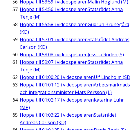
Hoppa till
53:59
i videospelaren
Malin Höglund (M)
Hoppa till
54:56
i videospelaren
Statsrådet Anna
Tenje (M)
Hoppa till
55:58
i videospelaren
Gudrun Brunegård
(KD)
Hoppa till
57:01
i videospelaren
Statsrådet Andreas
Carlson (KD)
Hoppa till
58:08
i videospelaren
Jessica Rodén (S)
Hoppa till
59:07
i videospelaren
Statsrådet Anna
Tenje (M)
Hoppa till
01:00:20
i videospelaren
Ulf Lindholm (SD
Hoppa till
01:01:12
i videospelaren
Arbetsmarknads
och integrationsminister Mats Persson (L)
Hoppa till
01:02:17
i videospelaren
Katarina Luhr
(MP)
Hoppa till
01:03:22
i videospelaren
Statsrådet
Andreas Carlson (KD)