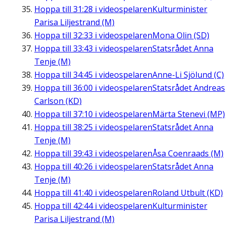
Hoppa till
31:28
i videospelaren
Kulturminister
Parisa Liljestrand (M)
Hoppa till
32:33
i videospelaren
Mona Olin (SD)
Hoppa till
33:43
i videospelaren
Statsrådet Anna
Tenje (M)
Hoppa till
34:45
i videospelaren
Anne-Li Sjölund (C)
Hoppa till
36:00
i videospelaren
Statsrådet Andreas
Carlson (KD)
Hoppa till
37:10
i videospelaren
Märta Stenevi (MP)
Hoppa till
38:25
i videospelaren
Statsrådet Anna
Tenje (M)
Hoppa till
39:43
i videospelaren
Åsa Coenraads (M)
Hoppa till
40:26
i videospelaren
Statsrådet Anna
Tenje (M)
Hoppa till
41:40
i videospelaren
Roland Utbult (KD)
Hoppa till
42:44
i videospelaren
Kulturminister
Parisa Liljestrand (M)