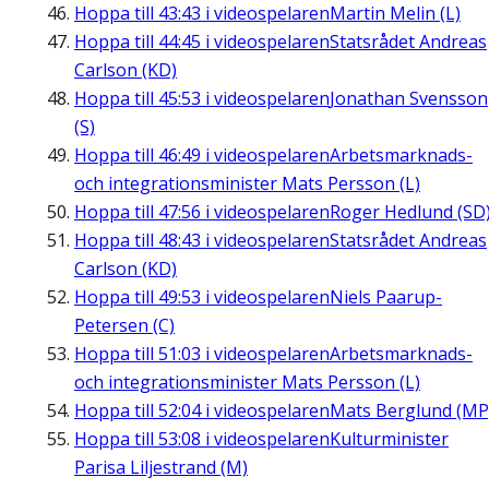
Hoppa till
43:43
i videospelaren
Martin Melin (L)
Hoppa till
44:45
i videospelaren
Statsrådet Andreas
Carlson (KD)
Hoppa till
45:53
i videospelaren
Jonathan Svensson
(S)
Hoppa till
46:49
i videospelaren
Arbetsmarknads-
och integrationsminister Mats Persson (L)
Hoppa till
47:56
i videospelaren
Roger Hedlund (SD
Hoppa till
48:43
i videospelaren
Statsrådet Andreas
Carlson (KD)
Hoppa till
49:53
i videospelaren
Niels Paarup-
Petersen (C)
Hoppa till
51:03
i videospelaren
Arbetsmarknads-
och integrationsminister Mats Persson (L)
Hoppa till
52:04
i videospelaren
Mats Berglund (MP
Hoppa till
53:08
i videospelaren
Kulturminister
Parisa Liljestrand (M)