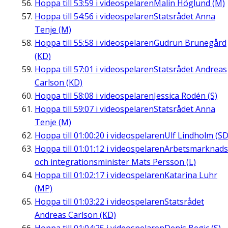
Hoppa till
53:59
i videospelaren
Malin Höglund (M)
Hoppa till
54:56
i videospelaren
Statsrådet Anna
Tenje (M)
Hoppa till
55:58
i videospelaren
Gudrun Brunegård
(KD)
Hoppa till
57:01
i videospelaren
Statsrådet Andreas
Carlson (KD)
Hoppa till
58:08
i videospelaren
Jessica Rodén (S)
Hoppa till
59:07
i videospelaren
Statsrådet Anna
Tenje (M)
Hoppa till
01:00:20
i videospelaren
Ulf Lindholm (SD
Hoppa till
01:01:12
i videospelaren
Arbetsmarknads
och integrationsminister Mats Persson (L)
Hoppa till
01:02:17
i videospelaren
Katarina Luhr
(MP)
Hoppa till
01:03:22
i videospelaren
Statsrådet
Andreas Carlson (KD)