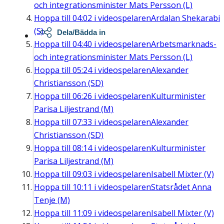
och integrationsminister Mats Persson (L)
Hoppa till
04:02
i videospelaren
Ardalan Shekarabi
(S)
Dela/Bädda in
Hoppa till
04:40
i videospelaren
Arbetsmarknads-
och integrationsminister Mats Persson (L)
Hoppa till
05:24
i videospelaren
Alexander
Christiansson (SD)
Hoppa till
06:26
i videospelaren
Kulturminister
Parisa Liljestrand (M)
Hoppa till
07:33
i videospelaren
Alexander
Christiansson (SD)
Hoppa till
08:14
i videospelaren
Kulturminister
Parisa Liljestrand (M)
Hoppa till
09:03
i videospelaren
Isabell Mixter (V)
Hoppa till
10:11
i videospelaren
Statsrådet Anna
Tenje (M)
Hoppa till
11:09
i videospelaren
Isabell Mixter (V)