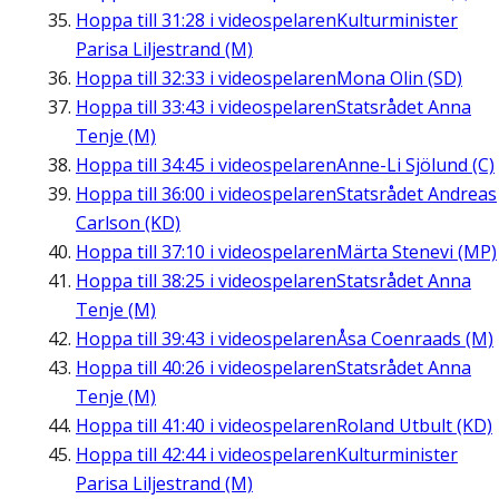
Hoppa till
31:28
i videospelaren
Kulturminister
Parisa Liljestrand (M)
Hoppa till
32:33
i videospelaren
Mona Olin (SD)
Hoppa till
33:43
i videospelaren
Statsrådet Anna
Tenje (M)
Hoppa till
34:45
i videospelaren
Anne-Li Sjölund (C)
Hoppa till
36:00
i videospelaren
Statsrådet Andreas
Carlson (KD)
Hoppa till
37:10
i videospelaren
Märta Stenevi (MP)
Hoppa till
38:25
i videospelaren
Statsrådet Anna
Tenje (M)
Hoppa till
39:43
i videospelaren
Åsa Coenraads (M)
Hoppa till
40:26
i videospelaren
Statsrådet Anna
Tenje (M)
Hoppa till
41:40
i videospelaren
Roland Utbult (KD)
Hoppa till
42:44
i videospelaren
Kulturminister
Parisa Liljestrand (M)