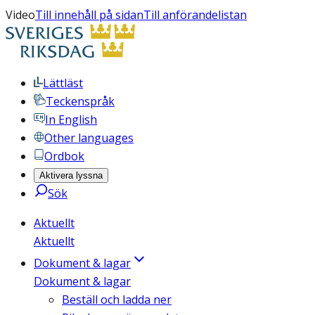
Video
Till innehåll på sidan
Till anförandelistan
Lättläst
Teckenspråk
In English
Other languages
Ordbok
Aktivera lyssna
Sök
Aktuellt
Aktuellt
Dokument & lagar
Dokument & lagar
Beställ och ladda ner