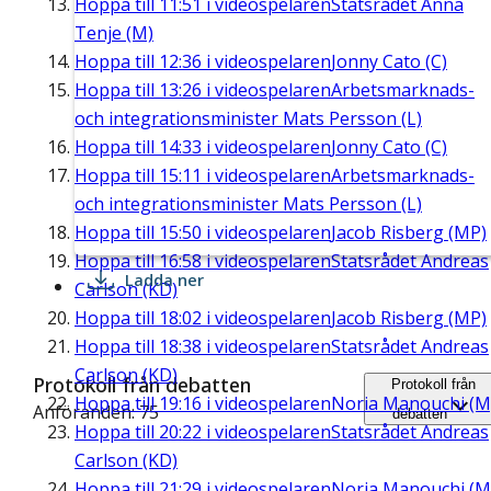
Hoppa till
11:51
i videospelaren
Statsrådet Anna
Tenje (M)
Hoppa till
12:36
i videospelaren
Jonny Cato (C)
Hoppa till
13:26
i videospelaren
Arbetsmarknads-
och integrationsminister Mats Persson (L)
Hoppa till
14:33
i videospelaren
Jonny Cato (C)
Hoppa till
15:11
i videospelaren
Arbetsmarknads-
och integrationsminister Mats Persson (L)
Hoppa till
15:50
i videospelaren
Jacob Risberg (MP)
Hoppa till
16:58
i videospelaren
Statsrådet Andreas
Ladda ner
Carlson (KD)
Hoppa till
18:02
i videospelaren
Jacob Risberg (MP)
Hoppa till
18:38
i videospelaren
Statsrådet Andreas
Carlson (KD)
Protokoll från debatten
Protokoll från
Hoppa till
19:16
i videospelaren
Noria Manouchi (M
Anföranden: 75
debatten
Hoppa till
20:22
i videospelaren
Statsrådet Andreas
Carlson (KD)
Hoppa till
21:29
i videospelaren
Noria Manouchi (M