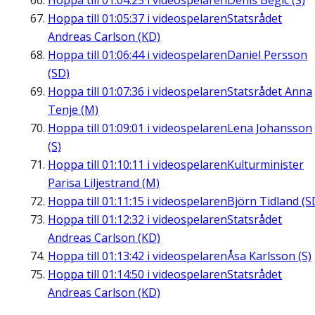
Hoppa till
01:04:25
i videospelaren
Denis Begic (S)
Hoppa till
01:05:37
i videospelaren
Statsrådet
Andreas Carlson (KD)
Hoppa till
01:06:44
i videospelaren
Daniel Persson
(SD)
Hoppa till
01:07:36
i videospelaren
Statsrådet Anna
Tenje (M)
Hoppa till
01:09:01
i videospelaren
Lena Johansson
(S)
Hoppa till
01:10:11
i videospelaren
Kulturminister
Parisa Liljestrand (M)
Hoppa till
01:11:15
i videospelaren
Björn Tidland (S
Hoppa till
01:12:32
i videospelaren
Statsrådet
Andreas Carlson (KD)
Hoppa till
01:13:42
i videospelaren
Åsa Karlsson (S)
Hoppa till
01:14:50
i videospelaren
Statsrådet
Andreas Carlson (KD)