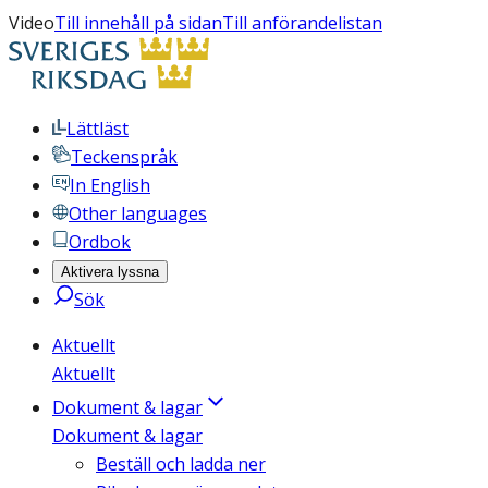
Video
Till innehåll på sidan
Till anförandelistan
Lättläst
Teckenspråk
In English
Other languages
Ordbok
Aktivera lyssna
Sök
Aktuellt
Aktuellt
Dokument & lagar
Dokument & lagar
Beställ och ladda ner