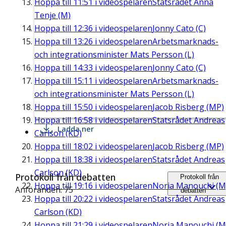
Hoppa till
11:51
i videospelaren
Statsrådet Anna
Tenje (M)
Hoppa till
12:36
i videospelaren
Jonny Cato (C)
Hoppa till
13:26
i videospelaren
Arbetsmarknads-
och integrationsminister Mats Persson (L)
Hoppa till
14:33
i videospelaren
Jonny Cato (C)
Hoppa till
15:11
i videospelaren
Arbetsmarknads-
och integrationsminister Mats Persson (L)
Hoppa till
15:50
i videospelaren
Jacob Risberg (MP)
Hoppa till
16:58
i videospelaren
Statsrådet Andreas
Ladda ner
Carlson (KD)
Hoppa till
18:02
i videospelaren
Jacob Risberg (MP)
Hoppa till
18:38
i videospelaren
Statsrådet Andreas
Carlson (KD)
Protokoll från debatten
Protokoll från
Hoppa till
19:16
i videospelaren
Noria Manouchi (M
Anföranden: 75
debatten
Hoppa till
20:22
i videospelaren
Statsrådet Andreas
Carlson (KD)
Hoppa till
21:29
i videospelaren
Noria Manouchi (M