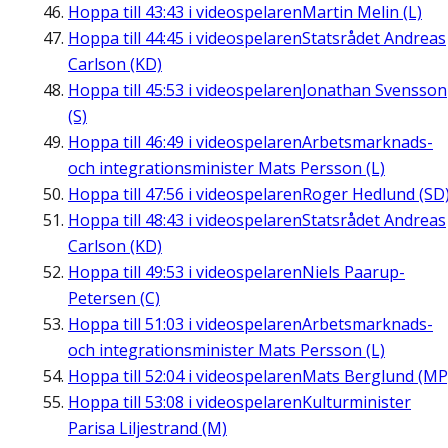
Hoppa till
43:43
i videospelaren
Martin Melin (L)
Hoppa till
44:45
i videospelaren
Statsrådet Andreas
Carlson (KD)
Hoppa till
45:53
i videospelaren
Jonathan Svensson
(S)
Hoppa till
46:49
i videospelaren
Arbetsmarknads-
och integrationsminister Mats Persson (L)
Hoppa till
47:56
i videospelaren
Roger Hedlund (SD
Hoppa till
48:43
i videospelaren
Statsrådet Andreas
Carlson (KD)
Hoppa till
49:53
i videospelaren
Niels Paarup-
Petersen (C)
Hoppa till
51:03
i videospelaren
Arbetsmarknads-
och integrationsminister Mats Persson (L)
Hoppa till
52:04
i videospelaren
Mats Berglund (MP
Hoppa till
53:08
i videospelaren
Kulturminister
Parisa Liljestrand (M)