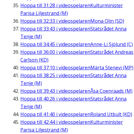
Hoppa till
31:28
i videospelaren
Kulturminister
Parisa Liljestrand (M)
Hoppa till
32:33
i videospelaren
Mona Olin (SD)
Hoppa till
33:43
i videospelaren
Statsrådet Anna
Tenje (M)
Hoppa till
34:45
i videospelaren
Anne-Li Sjölund (C)
Hoppa till
36:00
i videospelaren
Statsrådet Andreas
Carlson (KD)
Hoppa till
37:10
i videospelaren
Märta Stenevi (MP)
Hoppa till
38:25
i videospelaren
Statsrådet Anna
Tenje (M)
Hoppa till
39:43
i videospelaren
Åsa Coenraads (M)
Hoppa till
40:26
i videospelaren
Statsrådet Anna
Tenje (M)
Hoppa till
41:40
i videospelaren
Roland Utbult (KD)
Hoppa till
42:44
i videospelaren
Kulturminister
Parisa Liljestrand (M)