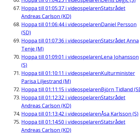
Hoppa till
01:04:25
i videospelaren
Denis Begic (S)
Hoppa till
01:05:37
i videospelaren
Statsrådet
Andreas Carlson (KD)
Hoppa till
01:06:44
i videospelaren
Daniel Persson
(SD)
Hoppa till
01:07:36
i videospelaren
Statsrådet Anna
Tenje (M)
Hoppa till
01:09:01
i videospelaren
Lena Johansson
(S)
Hoppa till
01:10:11
i videospelaren
Kulturminister
Parisa Liljestrand (M)
Hoppa till
01:11:15
i videospelaren
Björn Tidland (S
Hoppa till
01:12:32
i videospelaren
Statsrådet
Andreas Carlson (KD)
Hoppa till
01:13:42
i videospelaren
Åsa Karlsson (S)
Hoppa till
01:14:50
i videospelaren
Statsrådet
Andreas Carlson (KD)