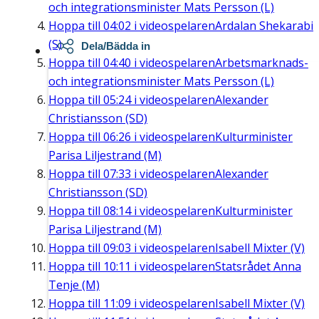
och integrationsminister Mats Persson (L)
Hoppa till
04:02
i videospelaren
Ardalan Shekarabi
(S)
Dela/Bädda in
Hoppa till
04:40
i videospelaren
Arbetsmarknads-
och integrationsminister Mats Persson (L)
Hoppa till
05:24
i videospelaren
Alexander
Christiansson (SD)
Hoppa till
06:26
i videospelaren
Kulturminister
Parisa Liljestrand (M)
Hoppa till
07:33
i videospelaren
Alexander
Christiansson (SD)
Hoppa till
08:14
i videospelaren
Kulturminister
Parisa Liljestrand (M)
Hoppa till
09:03
i videospelaren
Isabell Mixter (V)
Hoppa till
10:11
i videospelaren
Statsrådet Anna
Tenje (M)
Hoppa till
11:09
i videospelaren
Isabell Mixter (V)