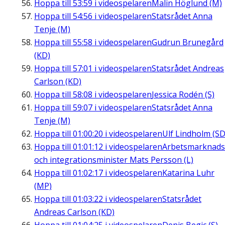
Hoppa till
53:59
i videospelaren
Malin Höglund (M)
Hoppa till
54:56
i videospelaren
Statsrådet Anna
Tenje (M)
Hoppa till
55:58
i videospelaren
Gudrun Brunegård
(KD)
Hoppa till
57:01
i videospelaren
Statsrådet Andreas
Carlson (KD)
Hoppa till
58:08
i videospelaren
Jessica Rodén (S)
Hoppa till
59:07
i videospelaren
Statsrådet Anna
Tenje (M)
Hoppa till
01:00:20
i videospelaren
Ulf Lindholm (SD
Hoppa till
01:01:12
i videospelaren
Arbetsmarknads
och integrationsminister Mats Persson (L)
Hoppa till
01:02:17
i videospelaren
Katarina Luhr
(MP)
Hoppa till
01:03:22
i videospelaren
Statsrådet
Andreas Carlson (KD)