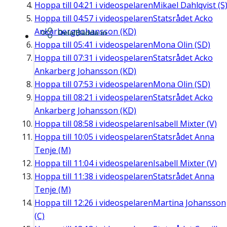
Hoppa till
04:21
i videospelaren
Mikael Dahlqvist (S
Hoppa till
04:57
i videospelaren
Statsrådet Acko
Ankarberg Johansson (KD)
Dela/Bädda in
Hoppa till
05:41
i videospelaren
Mona Olin (SD)
Hoppa till
07:31
i videospelaren
Statsrådet Acko
Ankarberg Johansson (KD)
Hoppa till
07:53
i videospelaren
Mona Olin (SD)
Hoppa till
08:21
i videospelaren
Statsrådet Acko
Ankarberg Johansson (KD)
Hoppa till
08:58
i videospelaren
Isabell Mixter (V)
Hoppa till
10:05
i videospelaren
Statsrådet Anna
Tenje (M)
Hoppa till
11:04
i videospelaren
Isabell Mixter (V)
Hoppa till
11:38
i videospelaren
Statsrådet Anna
Tenje (M)
Hoppa till
12:26
i videospelaren
Martina Johansson
(C)