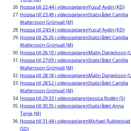
Hoppa till
22:44
i videospelaren
Yusuf Aydin (KD)
Hoppa till
23:49
i videospelaren
Statsrådet Camilla
Waltersson Grönvall (M)
Hoppa till
24:54
i videospelaren
Yusuf Aydin (KD)
Hoppa till
25:26
i videospelaren
Statsrådet Camilla
Waltersson Grönvall (M)
Hoppa till
26:10
i videospelaren
Malin Danielsson (L
Hoppa till
27:09
i videospelaren
Statsrådet Camilla
Waltersson Grönvall (M)
Hoppa till
28:18
i videospelaren
Malin Danielsson (L
Hoppa till
28:52
i videospelaren
Statsrådet Camilla
Waltersson Grönvall (M)
Hoppa till
29:33
i videospelaren
Jessica Rodén (S)
Hoppa till
30:35
i videospelaren
Statsrådet Anna
Tenje (M)
Hoppa till
31:44
i videospelaren
Michael Rubbestad
(SD)