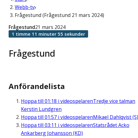
Webb-tv
Frågestund (Frågestund 21 mars 2024)
Frågestund
21 mars 2024
1 timme 11 minuter 55 sekunder
Frågestund
Anförandelista
Hoppa till
01:18
i videospelaren
Tredje vice talman
Kerstin Lundgren
Hoppa till
01:57
i videospelaren
Mikael Dahlqvist (S
Hoppa till
03:11
i videospelaren
Statsrådet Acko
Ankarberg Johansson (KD)