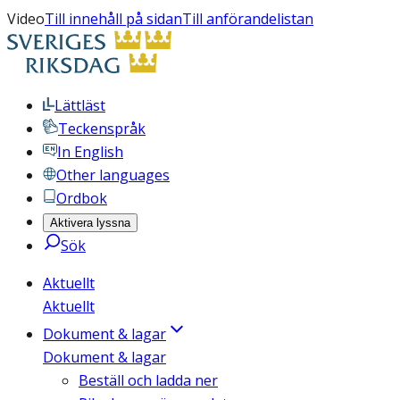
Video
Till innehåll på sidan
Till anförandelistan
Lättläst
Teckenspråk
In English
Other languages
Ordbok
Aktivera lyssna
Sök
Aktuellt
Aktuellt
Dokument & lagar
Dokument & lagar
Beställ och ladda ner