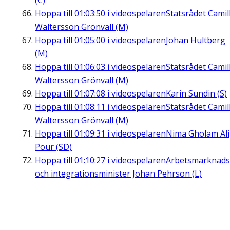
(C)
Hoppa till
01:03:50
i videospelaren
Statsrådet Camil
Waltersson Grönvall (M)
Hoppa till
01:05:00
i videospelaren
Johan Hultberg
(M)
Hoppa till
01:06:03
i videospelaren
Statsrådet Camil
Waltersson Grönvall (M)
Hoppa till
01:07:08
i videospelaren
Karin Sundin (S)
Hoppa till
01:08:11
i videospelaren
Statsrådet Camil
Waltersson Grönvall (M)
Hoppa till
01:09:31
i videospelaren
Nima Gholam Ali
Pour (SD)
Hoppa till
01:10:27
i videospelaren
Arbetsmarknads
och integrationsminister Johan Pehrson (L)