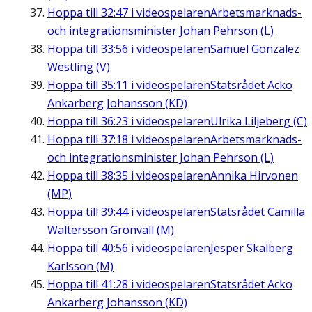
Hoppa till
32:47
i videospelaren
Arbetsmarknads-
och integrationsminister Johan Pehrson (L)
Hoppa till
33:56
i videospelaren
Samuel Gonzalez
Westling (V)
Hoppa till
35:11
i videospelaren
Statsrådet Acko
Ankarberg Johansson (KD)
Hoppa till
36:23
i videospelaren
Ulrika Liljeberg (C)
Hoppa till
37:18
i videospelaren
Arbetsmarknads-
och integrationsminister Johan Pehrson (L)
Hoppa till
38:35
i videospelaren
Annika Hirvonen
(MP)
Hoppa till
39:44
i videospelaren
Statsrådet Camilla
Waltersson Grönvall (M)
Hoppa till
40:56
i videospelaren
Jesper Skalberg
Karlsson (M)
Hoppa till
41:28
i videospelaren
Statsrådet Acko
Ankarberg Johansson (KD)