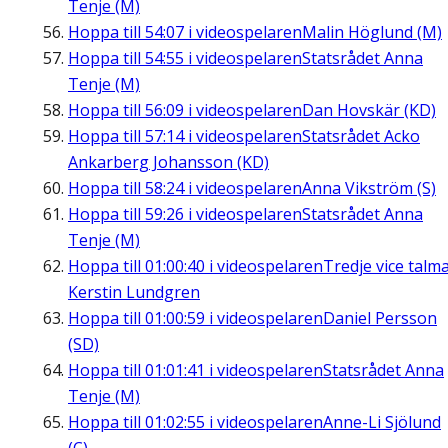
Tenje (M)
Hoppa till
54:07
i videospelaren
Malin Höglund (M)
Hoppa till
54:55
i videospelaren
Statsrådet Anna
Tenje (M)
Hoppa till
56:09
i videospelaren
Dan Hovskär (KD)
Hoppa till
57:14
i videospelaren
Statsrådet Acko
Ankarberg Johansson (KD)
Hoppa till
58:24
i videospelaren
Anna Vikström (S)
Hoppa till
59:26
i videospelaren
Statsrådet Anna
Tenje (M)
Hoppa till
01:00:40
i videospelaren
Tredje vice talm
Kerstin Lundgren
Hoppa till
01:00:59
i videospelaren
Daniel Persson
(SD)
Hoppa till
01:01:41
i videospelaren
Statsrådet Anna
Tenje (M)
Hoppa till
01:02:55
i videospelaren
Anne-Li Sjölund