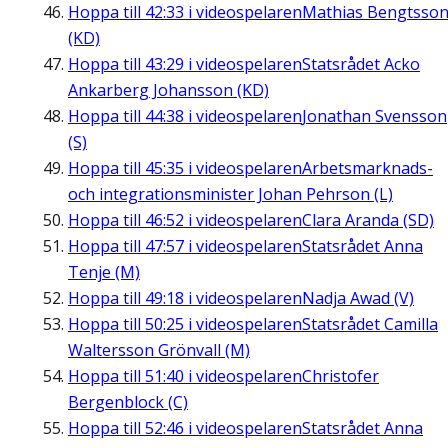
Hoppa till
42:33
i videospelaren
Mathias Bengtsso
(KD)
Hoppa till
43:29
i videospelaren
Statsrådet Acko
Ankarberg Johansson (KD)
Hoppa till
44:38
i videospelaren
Jonathan Svensson
(S)
Hoppa till
45:35
i videospelaren
Arbetsmarknads-
och integrationsminister Johan Pehrson (L)
Hoppa till
46:52
i videospelaren
Clara Aranda (SD)
Hoppa till
47:57
i videospelaren
Statsrådet Anna
Tenje (M)
Hoppa till
49:18
i videospelaren
Nadja Awad (V)
Hoppa till
50:25
i videospelaren
Statsrådet Camilla
Waltersson Grönvall (M)
Hoppa till
51:40
i videospelaren
Christofer
Bergenblock (C)
Hoppa till
52:46
i videospelaren
Statsrådet Anna