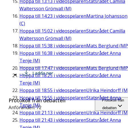
Hoppa till
13:13
i videospelaren
Statsrådet Camilla
Waltersson Grönvall (M)
Hoppa till
14:23
i videospelaren
Martina Johansson
(C)
Hoppa till
15:02
i videospelaren
Statsrådet Camilla
Waltersson Grönvall (M)
Hoppa till
15:38
i videospelaren
Mats Berglund (MP
Hoppa till
16:38
i videospelaren
Statsrådet Anna
Tenje (M)
Hoppa till
17:47
i videospelaren
Mats Berglund (MP
Ladda ner
Hoppa till
18:25
i videospelaren
Statsrådet Anna
Tenje (M)
Hoppa till
18:55
i videospelaren
Ulrika Heindorff (M
Hoppa till
19:55
i videospelaren
Statsrådet Anna
Protokoll från debatten
Protokoll från
Tenje (M)
Anföranden: 72
debatten
Hoppa till
21:13
i videospelaren
Ulrika Heindorff (M
Hoppa till
21:43
i videospelaren
Statsrådet Anna
Tenje (M)