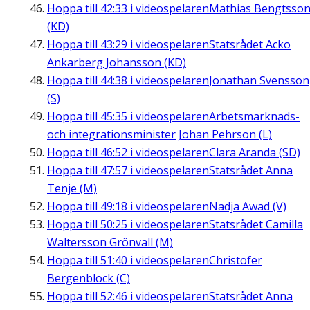
Hoppa till
42:33
i videospelaren
Mathias Bengtsso
(KD)
Hoppa till
43:29
i videospelaren
Statsrådet Acko
Ankarberg Johansson (KD)
Hoppa till
44:38
i videospelaren
Jonathan Svensson
(S)
Hoppa till
45:35
i videospelaren
Arbetsmarknads-
och integrationsminister Johan Pehrson (L)
Hoppa till
46:52
i videospelaren
Clara Aranda (SD)
Hoppa till
47:57
i videospelaren
Statsrådet Anna
Tenje (M)
Hoppa till
49:18
i videospelaren
Nadja Awad (V)
Hoppa till
50:25
i videospelaren
Statsrådet Camilla
Waltersson Grönvall (M)
Hoppa till
51:40
i videospelaren
Christofer
Bergenblock (C)
Hoppa till
52:46
i videospelaren
Statsrådet Anna