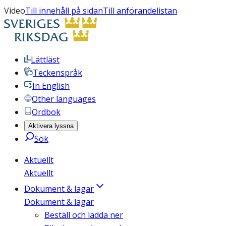
Video
Till innehåll på sidan
Till anförandelistan
Lättläst
Teckenspråk
In English
Other languages
Ordbok
Aktivera lyssna
Sök
Aktuellt
Aktuellt
Dokument & lagar
Dokument & lagar
Beställ och ladda ner