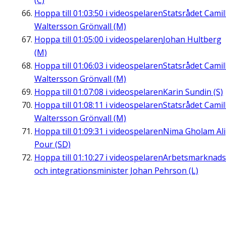
(C)
Hoppa till
01:03:50
i videospelaren
Statsrådet Camil
Waltersson Grönvall (M)
Hoppa till
01:05:00
i videospelaren
Johan Hultberg
(M)
Hoppa till
01:06:03
i videospelaren
Statsrådet Camil
Waltersson Grönvall (M)
Hoppa till
01:07:08
i videospelaren
Karin Sundin (S)
Hoppa till
01:08:11
i videospelaren
Statsrådet Camil
Waltersson Grönvall (M)
Hoppa till
01:09:31
i videospelaren
Nima Gholam Ali
Pour (SD)
Hoppa till
01:10:27
i videospelaren
Arbetsmarknads
och integrationsminister Johan Pehrson (L)