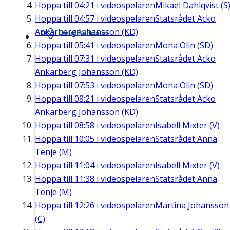
Hoppa till
04:21
i videospelaren
Mikael Dahlqvist (S
Hoppa till
04:57
i videospelaren
Statsrådet Acko
Ankarberg Johansson (KD)
Dela/Bädda in
Hoppa till
05:41
i videospelaren
Mona Olin (SD)
Hoppa till
07:31
i videospelaren
Statsrådet Acko
Ankarberg Johansson (KD)
Hoppa till
07:53
i videospelaren
Mona Olin (SD)
Hoppa till
08:21
i videospelaren
Statsrådet Acko
Ankarberg Johansson (KD)
Hoppa till
08:58
i videospelaren
Isabell Mixter (V)
Hoppa till
10:05
i videospelaren
Statsrådet Anna
Tenje (M)
Hoppa till
11:04
i videospelaren
Isabell Mixter (V)
Hoppa till
11:38
i videospelaren
Statsrådet Anna
Tenje (M)
Hoppa till
12:26
i videospelaren
Martina Johansson
(C)