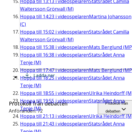
Hoppa till
13:13
i videospelaren
Statsrådet Camilla
Waltersson Grönvall (M)
Hoppa till
14:23
i videospelaren
Martina Johansson
(C)
Hoppa till
15:02
i videospelaren
Statsrådet Camilla
Waltersson Grönvall (M)
Hoppa till
15:38
i videospelaren
Mats Berglund (MP
Hoppa till
16:38
i videospelaren
Statsrådet Anna
Tenje (M)
Hoppa till
17:47
i videospelaren
Mats Berglund (MP
Ladda ner
Hoppa till
18:25
i videospelaren
Statsrådet Anna
Tenje (M)
Hoppa till
18:55
i videospelaren
Ulrika Heindorff (M
Hoppa till
19:55
i videospelaren
Statsrådet Anna
Protokoll från debatten
Protokoll från
Tenje (M)
Anföranden: 72
debatten
Hoppa till
21:13
i videospelaren
Ulrika Heindorff (M
Hoppa till
21:43
i videospelaren
Statsrådet Anna
Tenje (M)