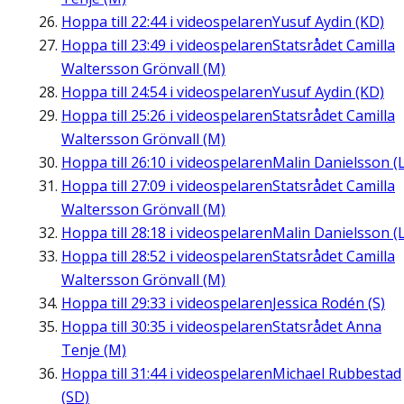
Hoppa till
22:44
i videospelaren
Yusuf Aydin (KD)
Hoppa till
23:49
i videospelaren
Statsrådet Camilla
Waltersson Grönvall (M)
Hoppa till
24:54
i videospelaren
Yusuf Aydin (KD)
Hoppa till
25:26
i videospelaren
Statsrådet Camilla
Waltersson Grönvall (M)
Hoppa till
26:10
i videospelaren
Malin Danielsson (L
Hoppa till
27:09
i videospelaren
Statsrådet Camilla
Waltersson Grönvall (M)
Hoppa till
28:18
i videospelaren
Malin Danielsson (L
Hoppa till
28:52
i videospelaren
Statsrådet Camilla
Waltersson Grönvall (M)
Hoppa till
29:33
i videospelaren
Jessica Rodén (S)
Hoppa till
30:35
i videospelaren
Statsrådet Anna
Tenje (M)
Hoppa till
31:44
i videospelaren
Michael Rubbestad
(SD)