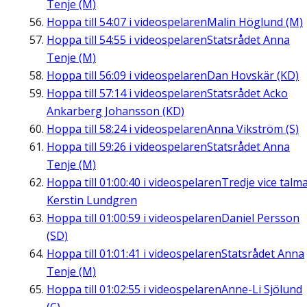
Tenje (M)
Hoppa till
54:07
i videospelaren
Malin Höglund (M)
Hoppa till
54:55
i videospelaren
Statsrådet Anna
Tenje (M)
Hoppa till
56:09
i videospelaren
Dan Hovskär (KD)
Hoppa till
57:14
i videospelaren
Statsrådet Acko
Ankarberg Johansson (KD)
Hoppa till
58:24
i videospelaren
Anna Vikström (S)
Hoppa till
59:26
i videospelaren
Statsrådet Anna
Tenje (M)
Hoppa till
01:00:40
i videospelaren
Tredje vice talm
Kerstin Lundgren
Hoppa till
01:00:59
i videospelaren
Daniel Persson
(SD)
Hoppa till
01:01:41
i videospelaren
Statsrådet Anna
Tenje (M)
Hoppa till
01:02:55
i videospelaren
Anne-Li Sjölund