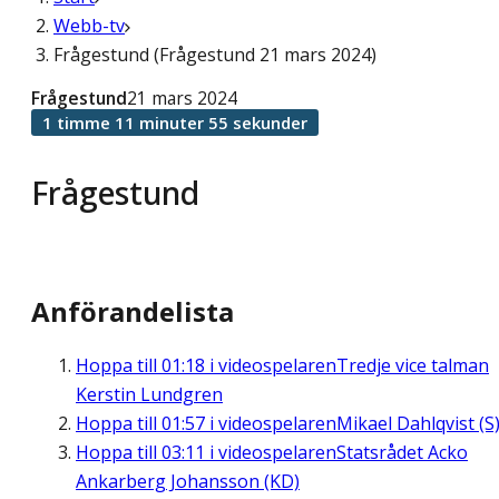
Webb-tv
Frågestund (Frågestund 21 mars 2024)
Frågestund
21 mars 2024
1 timme 11 minuter 55 sekunder
Frågestund
Anförandelista
Hoppa till
01:18
i videospelaren
Tredje vice talman
Kerstin Lundgren
Hoppa till
01:57
i videospelaren
Mikael Dahlqvist (S
Hoppa till
03:11
i videospelaren
Statsrådet Acko
Ankarberg Johansson (KD)