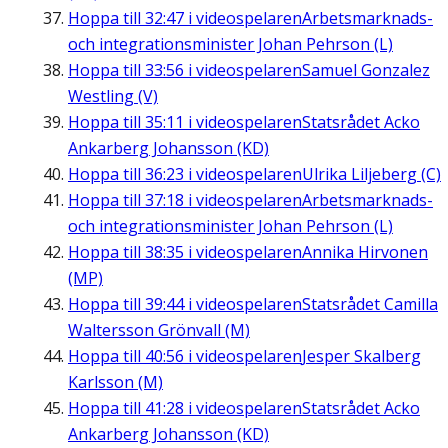
Hoppa till
32:47
i videospelaren
Arbetsmarknads-
och integrationsminister Johan Pehrson (L)
Hoppa till
33:56
i videospelaren
Samuel Gonzalez
Westling (V)
Hoppa till
35:11
i videospelaren
Statsrådet Acko
Ankarberg Johansson (KD)
Hoppa till
36:23
i videospelaren
Ulrika Liljeberg (C)
Hoppa till
37:18
i videospelaren
Arbetsmarknads-
och integrationsminister Johan Pehrson (L)
Hoppa till
38:35
i videospelaren
Annika Hirvonen
(MP)
Hoppa till
39:44
i videospelaren
Statsrådet Camilla
Waltersson Grönvall (M)
Hoppa till
40:56
i videospelaren
Jesper Skalberg
Karlsson (M)
Hoppa till
41:28
i videospelaren
Statsrådet Acko
Ankarberg Johansson (KD)