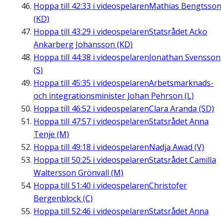
Hoppa till
42:33
i videospelaren
Mathias Bengtsso
(KD)
Hoppa till
43:29
i videospelaren
Statsrådet Acko
Ankarberg Johansson (KD)
Hoppa till
44:38
i videospelaren
Jonathan Svensson
(S)
Hoppa till
45:35
i videospelaren
Arbetsmarknads-
och integrationsminister Johan Pehrson (L)
Hoppa till
46:52
i videospelaren
Clara Aranda (SD)
Hoppa till
47:57
i videospelaren
Statsrådet Anna
Tenje (M)
Hoppa till
49:18
i videospelaren
Nadja Awad (V)
Hoppa till
50:25
i videospelaren
Statsrådet Camilla
Waltersson Grönvall (M)
Hoppa till
51:40
i videospelaren
Christofer
Bergenblock (C)
Hoppa till
52:46
i videospelaren
Statsrådet Anna