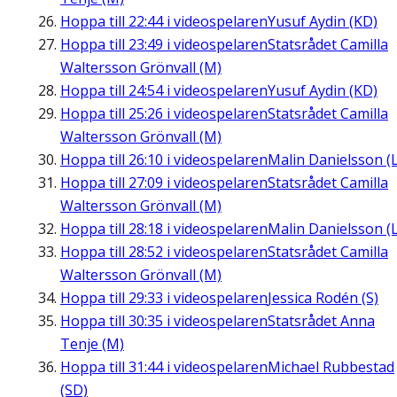
Hoppa till
22:44
i videospelaren
Yusuf Aydin (KD)
Hoppa till
23:49
i videospelaren
Statsrådet Camilla
Waltersson Grönvall (M)
Hoppa till
24:54
i videospelaren
Yusuf Aydin (KD)
Hoppa till
25:26
i videospelaren
Statsrådet Camilla
Waltersson Grönvall (M)
Hoppa till
26:10
i videospelaren
Malin Danielsson (L
Hoppa till
27:09
i videospelaren
Statsrådet Camilla
Waltersson Grönvall (M)
Hoppa till
28:18
i videospelaren
Malin Danielsson (L
Hoppa till
28:52
i videospelaren
Statsrådet Camilla
Waltersson Grönvall (M)
Hoppa till
29:33
i videospelaren
Jessica Rodén (S)
Hoppa till
30:35
i videospelaren
Statsrådet Anna
Tenje (M)
Hoppa till
31:44
i videospelaren
Michael Rubbestad
(SD)