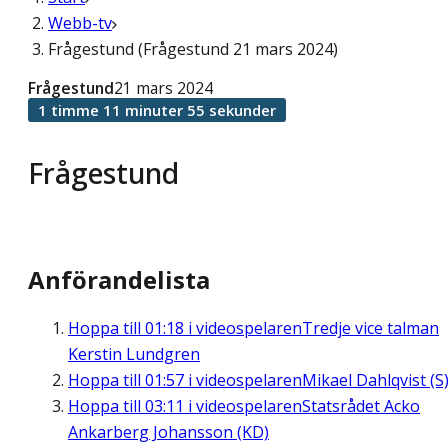
Webb-tv
Frågestund (Frågestund 21 mars 2024)
Frågestund
21 mars 2024
1 timme 11 minuter 55 sekunder
Frågestund
Anförandelista
Hoppa till
01:18
i videospelaren
Tredje vice talman
Kerstin Lundgren
Hoppa till
01:57
i videospelaren
Mikael Dahlqvist (S
Hoppa till
03:11
i videospelaren
Statsrådet Acko
Ankarberg Johansson (KD)