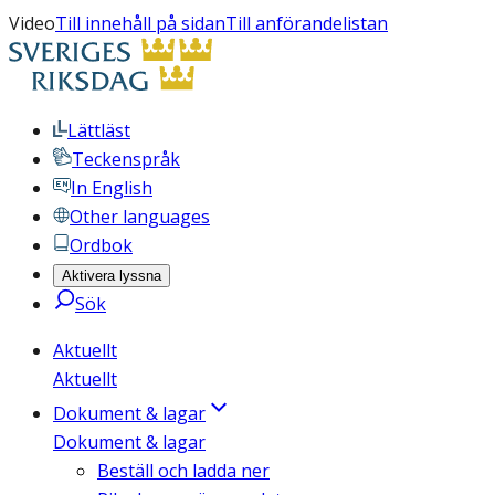
Video
Till innehåll på sidan
Till anförandelistan
Lättläst
Teckenspråk
In English
Other languages
Ordbok
Aktivera lyssna
Sök
Aktuellt
Aktuellt
Dokument & lagar
Dokument & lagar
Beställ och ladda ner