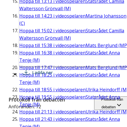
Hoppa till
13:13
i videospelaren
Statsrådet Camilla
Waltersson Grönvall (M)
Hoppa till
14:23
i videospelaren
Martina Johansson
(C)
Hoppa till
15:02
i videospelaren
Statsrådet Camilla
Waltersson Grönvall (M)
Hoppa till
15:38
i videospelaren
Mats Berglund (MP
Hoppa till
16:38
i videospelaren
Statsrådet Anna
Tenje (M)
Hoppa till
17:47
i videospelaren
Mats Berglund (MP
Ladda ner
Hoppa till
18:25
i videospelaren
Statsrådet Anna
Tenje (M)
Hoppa till
18:55
i videospelaren
Ulrika Heindorff (M
Hoppa till
19:55
i videospelaren
Statsrådet Anna
Protokoll från debatten
Protokoll från
Tenje (M)
Anföranden: 72
debatten
Hoppa till
21:13
i videospelaren
Ulrika Heindorff (M
Hoppa till
21:43
i videospelaren
Statsrådet Anna
Tenje (M)