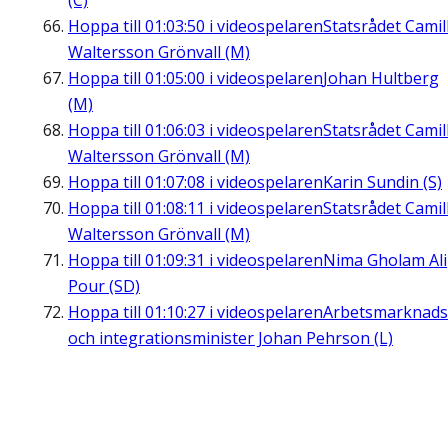
(C)
Hoppa till
01:03:50
i videospelaren
Statsrådet Camil
Waltersson Grönvall (M)
Hoppa till
01:05:00
i videospelaren
Johan Hultberg
(M)
Hoppa till
01:06:03
i videospelaren
Statsrådet Camil
Waltersson Grönvall (M)
Hoppa till
01:07:08
i videospelaren
Karin Sundin (S)
Hoppa till
01:08:11
i videospelaren
Statsrådet Camil
Waltersson Grönvall (M)
Hoppa till
01:09:31
i videospelaren
Nima Gholam Ali
Pour (SD)
Hoppa till
01:10:27
i videospelaren
Arbetsmarknads
och integrationsminister Johan Pehrson (L)