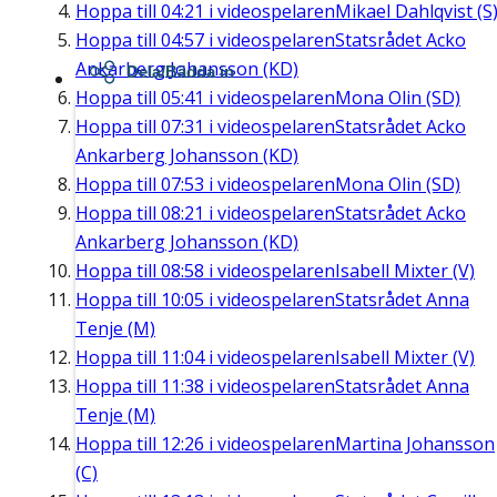
Hoppa till
04:21
i videospelaren
Mikael Dahlqvist (S
Hoppa till
04:57
i videospelaren
Statsrådet Acko
Ankarberg Johansson (KD)
Dela/Bädda in
Hoppa till
05:41
i videospelaren
Mona Olin (SD)
Hoppa till
07:31
i videospelaren
Statsrådet Acko
Ankarberg Johansson (KD)
Hoppa till
07:53
i videospelaren
Mona Olin (SD)
Hoppa till
08:21
i videospelaren
Statsrådet Acko
Ankarberg Johansson (KD)
Hoppa till
08:58
i videospelaren
Isabell Mixter (V)
Hoppa till
10:05
i videospelaren
Statsrådet Anna
Tenje (M)
Hoppa till
11:04
i videospelaren
Isabell Mixter (V)
Hoppa till
11:38
i videospelaren
Statsrådet Anna
Tenje (M)
Hoppa till
12:26
i videospelaren
Martina Johansson
(C)