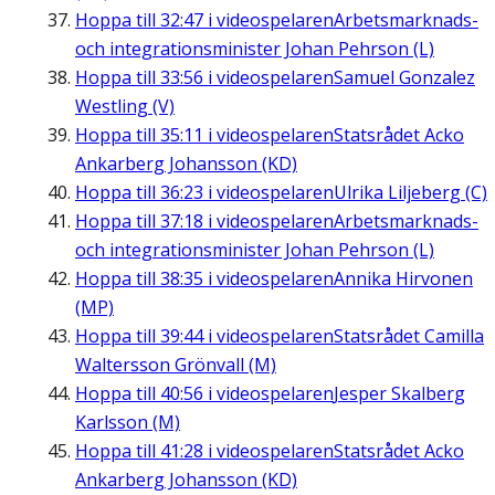
Hoppa till
32:47
i videospelaren
Arbetsmarknads-
och integrationsminister Johan Pehrson (L)
Hoppa till
33:56
i videospelaren
Samuel Gonzalez
Westling (V)
Hoppa till
35:11
i videospelaren
Statsrådet Acko
Ankarberg Johansson (KD)
Hoppa till
36:23
i videospelaren
Ulrika Liljeberg (C)
Hoppa till
37:18
i videospelaren
Arbetsmarknads-
och integrationsminister Johan Pehrson (L)
Hoppa till
38:35
i videospelaren
Annika Hirvonen
(MP)
Hoppa till
39:44
i videospelaren
Statsrådet Camilla
Waltersson Grönvall (M)
Hoppa till
40:56
i videospelaren
Jesper Skalberg
Karlsson (M)
Hoppa till
41:28
i videospelaren
Statsrådet Acko
Ankarberg Johansson (KD)