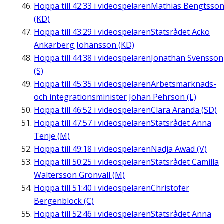
Hoppa till
42:33
i videospelaren
Mathias Bengtsso
(KD)
Hoppa till
43:29
i videospelaren
Statsrådet Acko
Ankarberg Johansson (KD)
Hoppa till
44:38
i videospelaren
Jonathan Svensson
(S)
Hoppa till
45:35
i videospelaren
Arbetsmarknads-
och integrationsminister Johan Pehrson (L)
Hoppa till
46:52
i videospelaren
Clara Aranda (SD)
Hoppa till
47:57
i videospelaren
Statsrådet Anna
Tenje (M)
Hoppa till
49:18
i videospelaren
Nadja Awad (V)
Hoppa till
50:25
i videospelaren
Statsrådet Camilla
Waltersson Grönvall (M)
Hoppa till
51:40
i videospelaren
Christofer
Bergenblock (C)
Hoppa till
52:46
i videospelaren
Statsrådet Anna