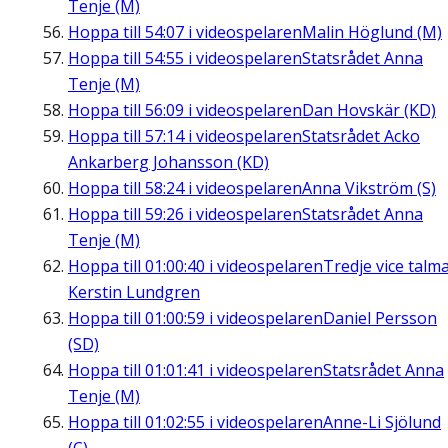
Tenje (M)
Hoppa till
54:07
i videospelaren
Malin Höglund (M)
Hoppa till
54:55
i videospelaren
Statsrådet Anna
Tenje (M)
Hoppa till
56:09
i videospelaren
Dan Hovskär (KD)
Hoppa till
57:14
i videospelaren
Statsrådet Acko
Ankarberg Johansson (KD)
Hoppa till
58:24
i videospelaren
Anna Vikström (S)
Hoppa till
59:26
i videospelaren
Statsrådet Anna
Tenje (M)
Hoppa till
01:00:40
i videospelaren
Tredje vice talm
Kerstin Lundgren
Hoppa till
01:00:59
i videospelaren
Daniel Persson
(SD)
Hoppa till
01:01:41
i videospelaren
Statsrådet Anna
Tenje (M)
Hoppa till
01:02:55
i videospelaren
Anne-Li Sjölund