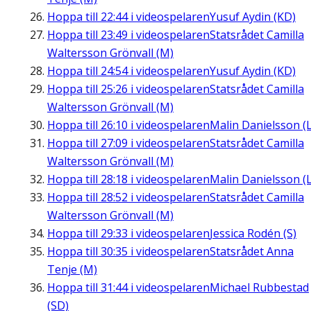
Hoppa till
22:44
i videospelaren
Yusuf Aydin (KD)
Hoppa till
23:49
i videospelaren
Statsrådet Camilla
Waltersson Grönvall (M)
Hoppa till
24:54
i videospelaren
Yusuf Aydin (KD)
Hoppa till
25:26
i videospelaren
Statsrådet Camilla
Waltersson Grönvall (M)
Hoppa till
26:10
i videospelaren
Malin Danielsson (L
Hoppa till
27:09
i videospelaren
Statsrådet Camilla
Waltersson Grönvall (M)
Hoppa till
28:18
i videospelaren
Malin Danielsson (L
Hoppa till
28:52
i videospelaren
Statsrådet Camilla
Waltersson Grönvall (M)
Hoppa till
29:33
i videospelaren
Jessica Rodén (S)
Hoppa till
30:35
i videospelaren
Statsrådet Anna
Tenje (M)
Hoppa till
31:44
i videospelaren
Michael Rubbestad
(SD)