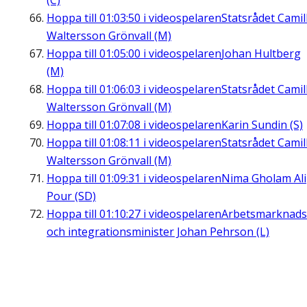
(C)
Hoppa till
01:03:50
i videospelaren
Statsrådet Camil
Waltersson Grönvall (M)
Hoppa till
01:05:00
i videospelaren
Johan Hultberg
(M)
Hoppa till
01:06:03
i videospelaren
Statsrådet Camil
Waltersson Grönvall (M)
Hoppa till
01:07:08
i videospelaren
Karin Sundin (S)
Hoppa till
01:08:11
i videospelaren
Statsrådet Camil
Waltersson Grönvall (M)
Hoppa till
01:09:31
i videospelaren
Nima Gholam Ali
Pour (SD)
Hoppa till
01:10:27
i videospelaren
Arbetsmarknads
och integrationsminister Johan Pehrson (L)