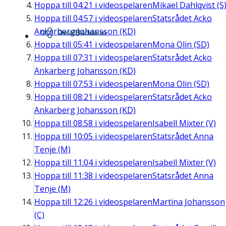
Hoppa till
04:21
i videospelaren
Mikael Dahlqvist (S
Hoppa till
04:57
i videospelaren
Statsrådet Acko
Ankarberg Johansson (KD)
Dela/Bädda in
Hoppa till
05:41
i videospelaren
Mona Olin (SD)
Hoppa till
07:31
i videospelaren
Statsrådet Acko
Ankarberg Johansson (KD)
Hoppa till
07:53
i videospelaren
Mona Olin (SD)
Hoppa till
08:21
i videospelaren
Statsrådet Acko
Ankarberg Johansson (KD)
Hoppa till
08:58
i videospelaren
Isabell Mixter (V)
Hoppa till
10:05
i videospelaren
Statsrådet Anna
Tenje (M)
Hoppa till
11:04
i videospelaren
Isabell Mixter (V)
Hoppa till
11:38
i videospelaren
Statsrådet Anna
Tenje (M)
Hoppa till
12:26
i videospelaren
Martina Johansson
(C)