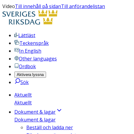
Video
Till innehåll på sidan
Till anförandelistan
Lättläst
Teckenspråk
In English
Other languages
Ordbok
Aktivera lyssna
Sök
Aktuellt
Aktuellt
Dokument & lagar
Dokument & lagar
Beställ och ladda ner