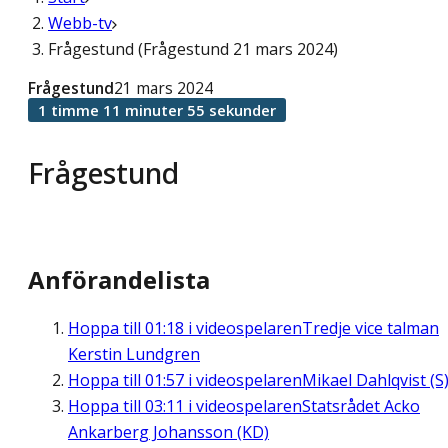
Webb-tv
Frågestund (Frågestund 21 mars 2024)
Frågestund
21 mars 2024
1 timme 11 minuter 55 sekunder
Frågestund
Anförandelista
Hoppa till
01:18
i videospelaren
Tredje vice talman
Kerstin Lundgren
Hoppa till
01:57
i videospelaren
Mikael Dahlqvist (S
Hoppa till
03:11
i videospelaren
Statsrådet Acko
Ankarberg Johansson (KD)