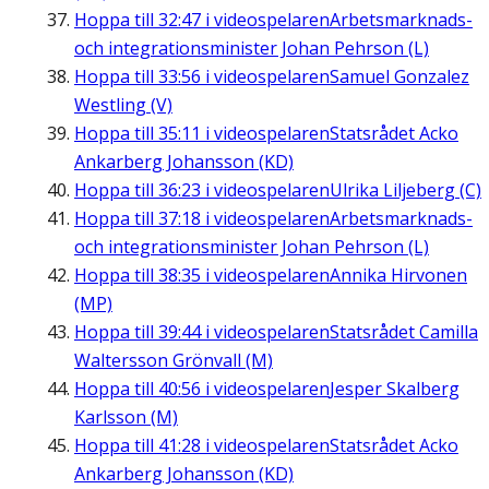
Hoppa till
32:47
i videospelaren
Arbetsmarknads-
och integrationsminister Johan Pehrson (L)
Hoppa till
33:56
i videospelaren
Samuel Gonzalez
Westling (V)
Hoppa till
35:11
i videospelaren
Statsrådet Acko
Ankarberg Johansson (KD)
Hoppa till
36:23
i videospelaren
Ulrika Liljeberg (C)
Hoppa till
37:18
i videospelaren
Arbetsmarknads-
och integrationsminister Johan Pehrson (L)
Hoppa till
38:35
i videospelaren
Annika Hirvonen
(MP)
Hoppa till
39:44
i videospelaren
Statsrådet Camilla
Waltersson Grönvall (M)
Hoppa till
40:56
i videospelaren
Jesper Skalberg
Karlsson (M)
Hoppa till
41:28
i videospelaren
Statsrådet Acko
Ankarberg Johansson (KD)