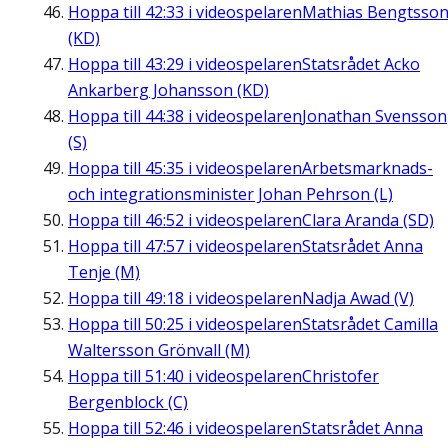
Hoppa till
42:33
i videospelaren
Mathias Bengtsso
(KD)
Hoppa till
43:29
i videospelaren
Statsrådet Acko
Ankarberg Johansson (KD)
Hoppa till
44:38
i videospelaren
Jonathan Svensson
(S)
Hoppa till
45:35
i videospelaren
Arbetsmarknads-
och integrationsminister Johan Pehrson (L)
Hoppa till
46:52
i videospelaren
Clara Aranda (SD)
Hoppa till
47:57
i videospelaren
Statsrådet Anna
Tenje (M)
Hoppa till
49:18
i videospelaren
Nadja Awad (V)
Hoppa till
50:25
i videospelaren
Statsrådet Camilla
Waltersson Grönvall (M)
Hoppa till
51:40
i videospelaren
Christofer
Bergenblock (C)
Hoppa till
52:46
i videospelaren
Statsrådet Anna