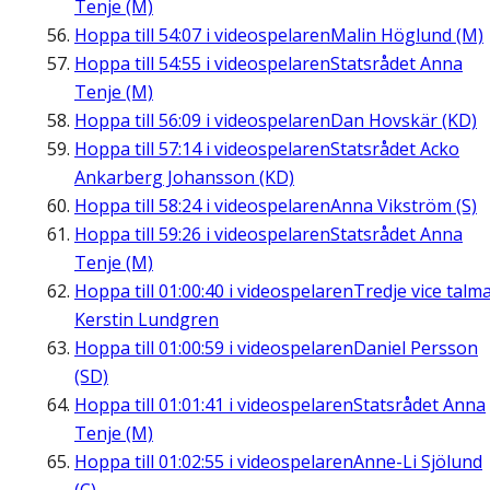
Tenje (M)
Hoppa till
54:07
i videospelaren
Malin Höglund (M)
Hoppa till
54:55
i videospelaren
Statsrådet Anna
Tenje (M)
Hoppa till
56:09
i videospelaren
Dan Hovskär (KD)
Hoppa till
57:14
i videospelaren
Statsrådet Acko
Ankarberg Johansson (KD)
Hoppa till
58:24
i videospelaren
Anna Vikström (S)
Hoppa till
59:26
i videospelaren
Statsrådet Anna
Tenje (M)
Hoppa till
01:00:40
i videospelaren
Tredje vice talm
Kerstin Lundgren
Hoppa till
01:00:59
i videospelaren
Daniel Persson
(SD)
Hoppa till
01:01:41
i videospelaren
Statsrådet Anna
Tenje (M)
Hoppa till
01:02:55
i videospelaren
Anne-Li Sjölund