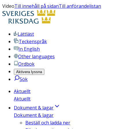
Video
Till innehåll på sidan
Till anförandelistan
Lättläst
Teckenspråk
In English
Other languages
Ordbok
Aktivera lyssna
Sök
Aktuellt
Aktuellt
Dokument & lagar
Dokument & lagar
Beställ och ladda ner