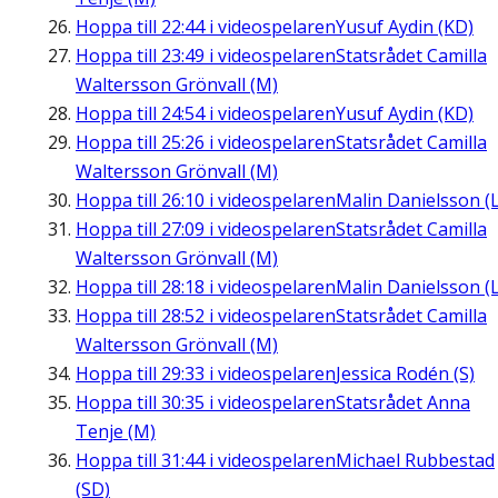
Hoppa till
22:44
i videospelaren
Yusuf Aydin (KD)
Hoppa till
23:49
i videospelaren
Statsrådet Camilla
Waltersson Grönvall (M)
Hoppa till
24:54
i videospelaren
Yusuf Aydin (KD)
Hoppa till
25:26
i videospelaren
Statsrådet Camilla
Waltersson Grönvall (M)
Hoppa till
26:10
i videospelaren
Malin Danielsson (L
Hoppa till
27:09
i videospelaren
Statsrådet Camilla
Waltersson Grönvall (M)
Hoppa till
28:18
i videospelaren
Malin Danielsson (L
Hoppa till
28:52
i videospelaren
Statsrådet Camilla
Waltersson Grönvall (M)
Hoppa till
29:33
i videospelaren
Jessica Rodén (S)
Hoppa till
30:35
i videospelaren
Statsrådet Anna
Tenje (M)
Hoppa till
31:44
i videospelaren
Michael Rubbestad
(SD)