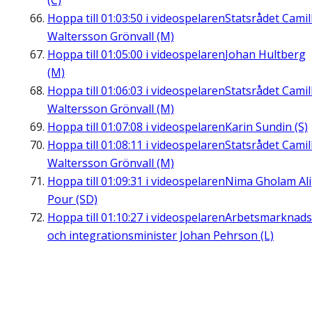
(C)
Hoppa till
01:03:50
i videospelaren
Statsrådet Camil
Waltersson Grönvall (M)
Hoppa till
01:05:00
i videospelaren
Johan Hultberg
(M)
Hoppa till
01:06:03
i videospelaren
Statsrådet Camil
Waltersson Grönvall (M)
Hoppa till
01:07:08
i videospelaren
Karin Sundin (S)
Hoppa till
01:08:11
i videospelaren
Statsrådet Camil
Waltersson Grönvall (M)
Hoppa till
01:09:31
i videospelaren
Nima Gholam Ali
Pour (SD)
Hoppa till
01:10:27
i videospelaren
Arbetsmarknads
och integrationsminister Johan Pehrson (L)