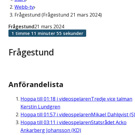
Webb-tv
Frågestund (Frågestund 21 mars 2024)
Frågestund
21 mars 2024
1 timme 11 minuter 55 sekunder
Frågestund
Anförandelista
Hoppa till
01:18
i videospelaren
Tredje vice talman
Kerstin Lundgren
Hoppa till
01:57
i videospelaren
Mikael Dahlqvist (S
Hoppa till
03:11
i videospelaren
Statsrådet Acko
Ankarberg Johansson (KD)