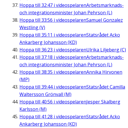
Hoppa till
32:47
i videospelaren
Arbetsmarknads-
och integrationsminister Johan Pehrson (L)
Hoppa till
33:56
i videospelaren
Samuel Gonzalez
Westling (V)
Hoppa till
35:11
i videospelaren
Statsrådet Acko
Ankarberg Johansson (KD)
Hoppa till
36:23
i videospelaren
Ulrika Liljeberg (C)
Hoppa till
37:18
i videospelaren
Arbetsmarknads-
och integrationsminister Johan Pehrson (L)
Hoppa till
38:35
i videospelaren
Annika Hirvonen
(MP)
Hoppa till
39:44
i videospelaren
Statsrådet Camilla
Waltersson Grönvall (M)
Hoppa till
40:56
i videospelaren
Jesper Skalberg
Karlsson (M)
Hoppa till
41:28
i videospelaren
Statsrådet Acko
Ankarberg Johansson (KD)