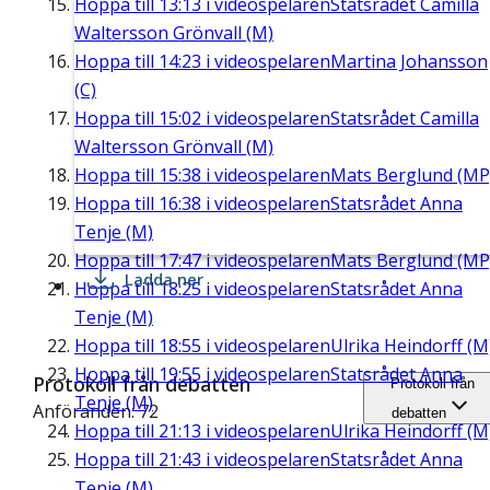
Hoppa till
13:13
i videospelaren
Statsrådet Camilla
Waltersson Grönvall (M)
Hoppa till
14:23
i videospelaren
Martina Johansson
(C)
Hoppa till
15:02
i videospelaren
Statsrådet Camilla
Waltersson Grönvall (M)
Hoppa till
15:38
i videospelaren
Mats Berglund (MP
Hoppa till
16:38
i videospelaren
Statsrådet Anna
Tenje (M)
Hoppa till
17:47
i videospelaren
Mats Berglund (MP
Ladda ner
Hoppa till
18:25
i videospelaren
Statsrådet Anna
Tenje (M)
Hoppa till
18:55
i videospelaren
Ulrika Heindorff (M
Hoppa till
19:55
i videospelaren
Statsrådet Anna
Protokoll från debatten
Protokoll från
Tenje (M)
Anföranden: 72
debatten
Hoppa till
21:13
i videospelaren
Ulrika Heindorff (M
Hoppa till
21:43
i videospelaren
Statsrådet Anna
Tenje (M)