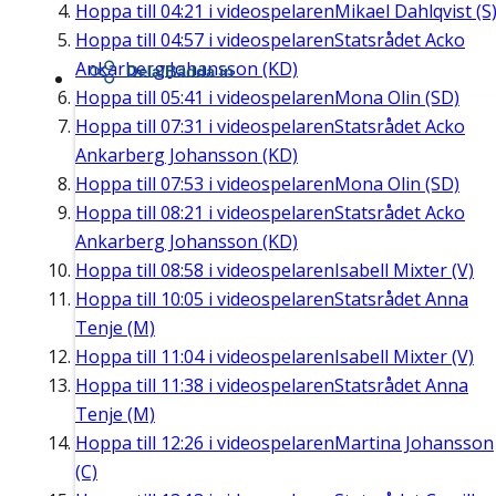
Hoppa till
04:21
i videospelaren
Mikael Dahlqvist (S
Hoppa till
04:57
i videospelaren
Statsrådet Acko
Ankarberg Johansson (KD)
Dela/Bädda in
Hoppa till
05:41
i videospelaren
Mona Olin (SD)
Hoppa till
07:31
i videospelaren
Statsrådet Acko
Ankarberg Johansson (KD)
Hoppa till
07:53
i videospelaren
Mona Olin (SD)
Hoppa till
08:21
i videospelaren
Statsrådet Acko
Ankarberg Johansson (KD)
Hoppa till
08:58
i videospelaren
Isabell Mixter (V)
Hoppa till
10:05
i videospelaren
Statsrådet Anna
Tenje (M)
Hoppa till
11:04
i videospelaren
Isabell Mixter (V)
Hoppa till
11:38
i videospelaren
Statsrådet Anna
Tenje (M)
Hoppa till
12:26
i videospelaren
Martina Johansson
(C)