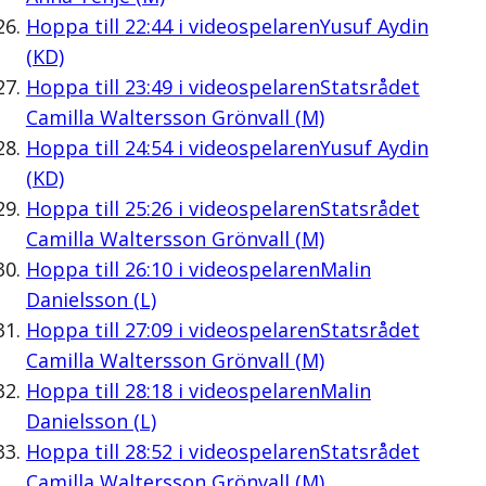
Hoppa till
22:44
i videospelaren
Yusuf Aydin
(KD)
Hoppa till
23:49
i videospelaren
Statsrådet
Camilla Waltersson Grönvall (M)
Hoppa till
24:54
i videospelaren
Yusuf Aydin
(KD)
Hoppa till
25:26
i videospelaren
Statsrådet
Camilla Waltersson Grönvall (M)
Hoppa till
26:10
i videospelaren
Malin
Danielsson (L)
Hoppa till
27:09
i videospelaren
Statsrådet
Camilla Waltersson Grönvall (M)
Hoppa till
28:18
i videospelaren
Malin
Danielsson (L)
Hoppa till
28:52
i videospelaren
Statsrådet
Camilla Waltersson Grönvall (M)