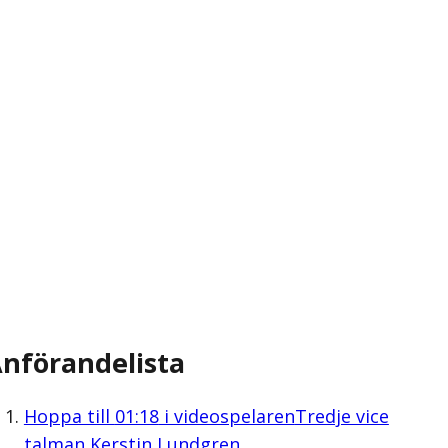
nförandelista
Hoppa till
01:18
i videospelaren
Tredje vice
talman Kerstin Lundgren