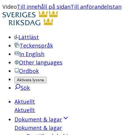
Video
Till innehåll på sidan
Till anförandelistan
Lättläst
Teckenspråk
In English
Other languages
Ordbok
Aktivera lyssna
Sök
Aktuellt
Aktuellt
Dokument & lagar
Dokument & lagar