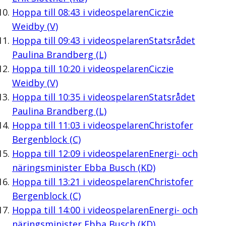
Hoppa till
08:43
i videospelaren
Ciczie
Weidby (V)
Hoppa till
09:43
i videospelaren
Statsrådet
Paulina Brandberg (L)
Hoppa till
10:20
i videospelaren
Ciczie
Weidby (V)
Hoppa till
10:35
i videospelaren
Statsrådet
Paulina Brandberg (L)
Hoppa till
11:03
i videospelaren
Christofer
Bergenblock (C)
Hoppa till
12:09
i videospelaren
Energi- och
näringsminister Ebba Busch (KD)
Hoppa till
13:21
i videospelaren
Christofer
Bergenblock (C)
Hoppa till
14:00
i videospelaren
Energi- och
näringsminister Ebba Busch (KD)