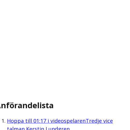
nförandelista
Hoppa till
01:17
i videospelaren
Tredje vice
talman Kerstin Lundgren