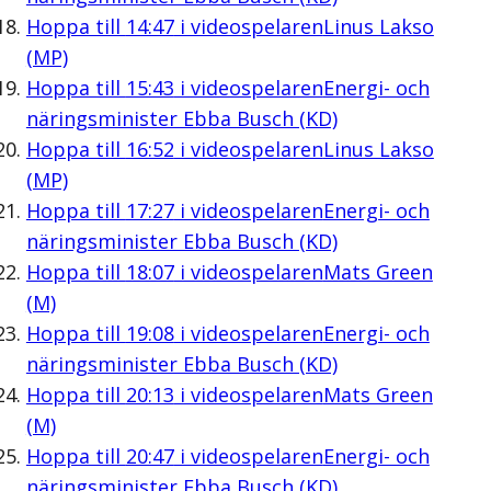
Hoppa till
14:47
i videospelaren
Linus Lakso
(MP)
Hoppa till
15:43
i videospelaren
Energi- och
näringsminister Ebba Busch (KD)
Hoppa till
16:52
i videospelaren
Linus Lakso
(MP)
Hoppa till
17:27
i videospelaren
Energi- och
näringsminister Ebba Busch (KD)
Hoppa till
18:07
i videospelaren
Mats Green
(M)
Hoppa till
19:08
i videospelaren
Energi- och
näringsminister Ebba Busch (KD)
Hoppa till
20:13
i videospelaren
Mats Green
(M)
Hoppa till
20:47
i videospelaren
Energi- och
näringsminister Ebba Busch (KD)