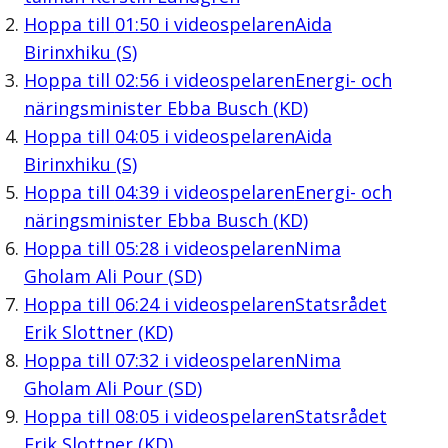
Hoppa till
01:50
i videospelaren
Aida
Birinxhiku (S)
Hoppa till
02:56
i videospelaren
Energi- och
näringsminister Ebba Busch (KD)
Hoppa till
04:05
i videospelaren
Aida
Birinxhiku (S)
Hoppa till
04:39
i videospelaren
Energi- och
näringsminister Ebba Busch (KD)
Hoppa till
05:28
i videospelaren
Nima
Gholam Ali Pour (SD)
Hoppa till
06:24
i videospelaren
Statsrådet
Erik Slottner (KD)
Hoppa till
07:32
i videospelaren
Nima
Gholam Ali Pour (SD)
Hoppa till
08:05
i videospelaren
Statsrådet
Erik Slottner (KD)