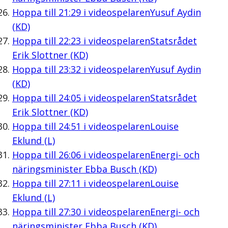
Hoppa till
21:29
i videospelaren
Yusuf Aydin
(KD)
Hoppa till
22:23
i videospelaren
Statsrådet
Erik Slottner (KD)
Hoppa till
23:32
i videospelaren
Yusuf Aydin
(KD)
Hoppa till
24:05
i videospelaren
Statsrådet
Erik Slottner (KD)
Hoppa till
24:51
i videospelaren
Louise
Eklund (L)
Hoppa till
26:06
i videospelaren
Energi- och
näringsminister Ebba Busch (KD)
Hoppa till
27:11
i videospelaren
Louise
Eklund (L)
Hoppa till
27:30
i videospelaren
Energi- och
näringsminister Ebba Busch (KD)