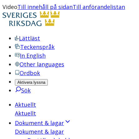
Video
Till innehåll på sidan
Till anförandelistan
Lättläst
Teckenspråk
In English
Other languages
Ordbok
Aktivera lyssna
Sök
Aktuellt
Aktuellt
Dokument & lagar
Dokument & lagar