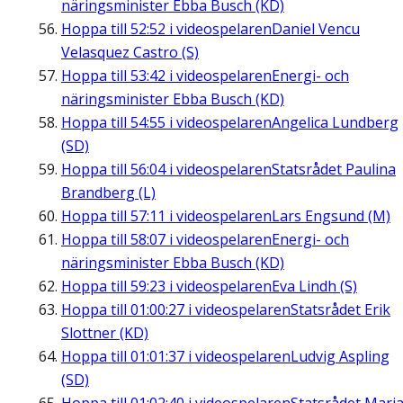
näringsminister Ebba Busch (KD)
Hoppa till
52:52
i videospelaren
Daniel Vencu
Velasquez Castro (S)
Hoppa till
53:42
i videospelaren
Energi- och
näringsminister Ebba Busch (KD)
Hoppa till
54:55
i videospelaren
Angelica Lundberg
(SD)
Hoppa till
56:04
i videospelaren
Statsrådet Paulina
Brandberg (L)
Hoppa till
57:11
i videospelaren
Lars Engsund (M)
Hoppa till
58:07
i videospelaren
Energi- och
näringsminister Ebba Busch (KD)
Hoppa till
59:23
i videospelaren
Eva Lindh (S)
Hoppa till
01:00:27
i videospelaren
Statsrådet Erik
Slottner (KD)
Hoppa till
01:01:37
i videospelaren
Ludvig Aspling
(SD)