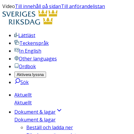
Video
Till innehåll på sidan
Till anförandelistan
Lättläst
Teckenspråk
In English
Other languages
Ordbok
Aktivera lyssna
Sök
Aktuellt
Aktuellt
Dokument & lagar
Dokument & lagar
Beställ och ladda ner