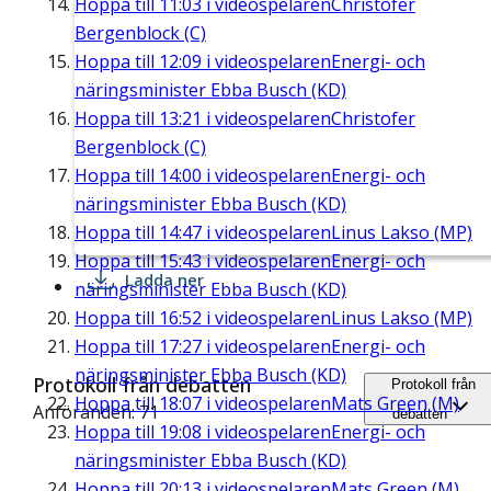
Hoppa till
11:03
i videospelaren
Christofer
Bergenblock (C)
Hoppa till
12:09
i videospelaren
Energi- och
näringsminister Ebba Busch (KD)
Hoppa till
13:21
i videospelaren
Christofer
Bergenblock (C)
Hoppa till
14:00
i videospelaren
Energi- och
näringsminister Ebba Busch (KD)
Hoppa till
14:47
i videospelaren
Linus Lakso (MP)
Hoppa till
15:43
i videospelaren
Energi- och
Ladda ner
näringsminister Ebba Busch (KD)
Hoppa till
16:52
i videospelaren
Linus Lakso (MP)
Hoppa till
17:27
i videospelaren
Energi- och
näringsminister Ebba Busch (KD)
Protokoll från debatten
Protokoll från
Hoppa till
18:07
i videospelaren
Mats Green (M)
Anföranden: 71
debatten
Hoppa till
19:08
i videospelaren
Energi- och
näringsminister Ebba Busch (KD)
Hoppa till
20:13
i videospelaren
Mats Green (M)