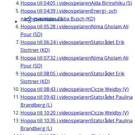
Hoppa till
04:05
i videospelaren
Aida Birinxhiku (S)
Hoppa till
04:39
i videospelaren
Energi- och
näringsminister Ebba Busch (KD)
Dela/Bädda in
Hoppa till
05:28
i videospelaren
Nima Gholam Ali
Pour (SD)
Hoppa till
06:24
i videospelaren
Statsrådet Erik
Slottner (KD)
Hoppa till
07:32
i videospelaren
Nima Gholam Ali
Pour (SD)
Hoppa till
08:05
i videospelaren
Statsrådet Erik
Slottner (KD)
Hoppa till
08:43
i videospelaren
Ciczie Weidby (V)
Hoppa till
09:43
i videospelaren
Statsrådet Paulina
Brandberg (L)
Hoppa till
10:20
i videospelaren
Ciczie Weidby (V)
Hoppa till
10:35
i videospelaren
Statsrådet Paulina
Brandberg (L)