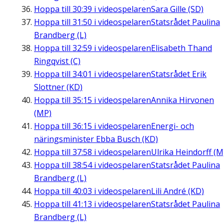
Hoppa till
30:39
i videospelaren
Sara Gille (SD)
Hoppa till
31:50
i videospelaren
Statsrådet Paulina
Brandberg (L)
Hoppa till
32:59
i videospelaren
Elisabeth Thand
Ringqvist (C)
Hoppa till
34:01
i videospelaren
Statsrådet Erik
Slottner (KD)
Hoppa till
35:15
i videospelaren
Annika Hirvonen
(MP)
Hoppa till
36:15
i videospelaren
Energi- och
näringsminister Ebba Busch (KD)
Hoppa till
37:58
i videospelaren
Ulrika Heindorff (M
Hoppa till
38:54
i videospelaren
Statsrådet Paulina
Brandberg (L)
Hoppa till
40:03
i videospelaren
Lili André (KD)
Hoppa till
41:13
i videospelaren
Statsrådet Paulina
Brandberg (L)