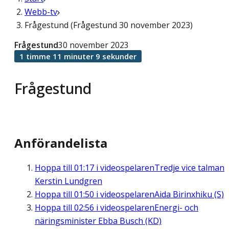
Webb-tv
Frågestund (Frågestund 30 november 2023)
Frågestund
30 november 2023
1 timme 11 minuter 9 sekunder
Frågestund
Anförandelista
Hoppa till
01:17
i videospelaren
Tredje vice talman
Kerstin Lundgren
Hoppa till
01:50
i videospelaren
Aida Birinxhiku (S)
Hoppa till
02:56
i videospelaren
Energi- och
näringsminister Ebba Busch (KD)