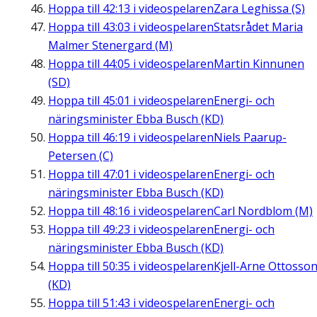
Hoppa till
42:13
i videospelaren
Zara Leghissa (S)
Hoppa till
43:03
i videospelaren
Statsrådet Maria
Malmer Stenergard (M)
Hoppa till
44:05
i videospelaren
Martin Kinnunen
(SD)
Hoppa till
45:01
i videospelaren
Energi- och
näringsminister Ebba Busch (KD)
Hoppa till
46:19
i videospelaren
Niels Paarup-
Petersen (C)
Hoppa till
47:01
i videospelaren
Energi- och
näringsminister Ebba Busch (KD)
Hoppa till
48:16
i videospelaren
Carl Nordblom (M)
Hoppa till
49:23
i videospelaren
Energi- och
näringsminister Ebba Busch (KD)
Hoppa till
50:35
i videospelaren
Kjell-Arne Ottosso
(KD)
Hoppa till
51:43
i videospelaren
Energi- och