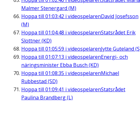
Hoppa till
01:02:40
i videospelaren
Statsrådet Mari
Malmer Stenergard (M)
Hoppa till
01:03:42
i videospelaren
David Josefsson
(M)
Hoppa till
01:04:48
i videospelaren
Statsrådet Erik
Slottner (KD)
Hoppa till
01:05:59
i videospelaren
Jytte Guteland (S
Hoppa till
01:07:13
i videospelaren
Energi- och
näringsminister Ebba Busch (KD)
Hoppa till
01:08:35
i videospelaren
Michael
Rubbestad (SD)
Hoppa till
01:09:41
i videospelaren
Statsrådet
Paulina Brandberg (L)