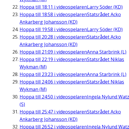
Hoppa till
18:11
i videospelaren
Larry Söder (KD)
Hoppa till
18:58
i videospelaren
Statsrådet Acko
Ankarberg Johansson (KD)
Hoppa till
19:58
i videospelaren
Larry Söder (KD)
Hoppa till
20:28
i videospelaren
Statsrådet Acko
Ankarberg Johansson (KD)
Hoppa till
21:09
i videospelaren
Anna Starbrink (L)
Hoppa till
22:19
i videospelaren
Statsrådet Niklas
Wykman (M)
Hoppa till
23:23
i videospelaren
Anna Starbrink (L)
Hoppa till
24:06
i videospelaren
Statsrådet Niklas
Wykman (M)
Hoppa till
24:50
i videospelaren
Ingela Nylund Wat
(S)
Hoppa till
25:47
i videospelaren
Statsrådet Acko
Ankarberg Johansson (KD)
Hoppa till
26:52
i videospelaren
Ingela Nylund Wat