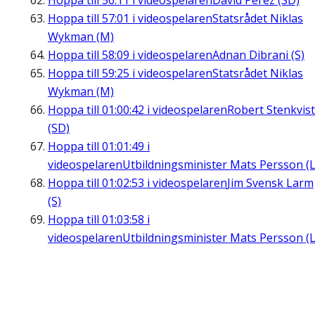
Hoppa till
56:11
i videospelaren
David Perez (SD)
Hoppa till
57:01
i videospelaren
Statsrådet Niklas
Wykman (M)
Hoppa till
58:09
i videospelaren
Adnan Dibrani (S)
Hoppa till
59:25
i videospelaren
Statsrådet Niklas
Wykman (M)
Hoppa till
01:00:42
i videospelaren
Robert Stenkvist
(SD)
Hoppa till
01:01:49
i
videospelaren
Utbildningsminister Mats Persson (L
Hoppa till
01:02:53
i videospelaren
Jim Svensk Larm
(S)
Hoppa till
01:03:58
i
videospelaren
Utbildningsminister Mats Persson (L