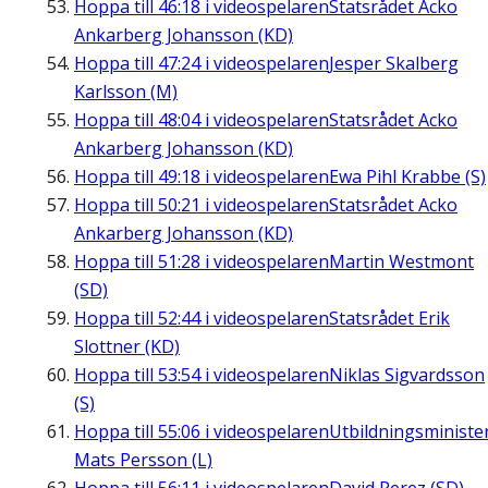
Hoppa till
46:18
i videospelaren
Statsrådet Acko
Ankarberg Johansson (KD)
Hoppa till
47:24
i videospelaren
Jesper Skalberg
Karlsson (M)
Hoppa till
48:04
i videospelaren
Statsrådet Acko
Ankarberg Johansson (KD)
Hoppa till
49:18
i videospelaren
Ewa Pihl Krabbe (S)
Hoppa till
50:21
i videospelaren
Statsrådet Acko
Ankarberg Johansson (KD)
Hoppa till
51:28
i videospelaren
Martin Westmont
(SD)
Hoppa till
52:44
i videospelaren
Statsrådet Erik
Slottner (KD)
Hoppa till
53:54
i videospelaren
Niklas Sigvardsson
(S)
Hoppa till
55:06
i videospelaren
Utbildningsministe
Mats Persson (L)