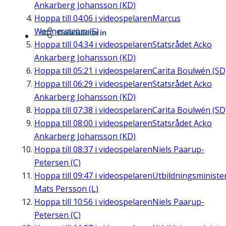
Ankarberg Johansson (KD)
Hoppa till
04:06
i videospelaren
Marcus
Wennerström (S)
Dela/Bädda in
Hoppa till
04:34
i videospelaren
Statsrådet Acko
Ankarberg Johansson (KD)
Hoppa till
05:21
i videospelaren
Carita Boulwén (SD
Hoppa till
06:29
i videospelaren
Statsrådet Acko
Ankarberg Johansson (KD)
Hoppa till
07:38
i videospelaren
Carita Boulwén (SD
Hoppa till
08:00
i videospelaren
Statsrådet Acko
Ankarberg Johansson (KD)
Hoppa till
08:37
i videospelaren
Niels Paarup-
Petersen (C)
Hoppa till
09:47
i videospelaren
Utbildningsministe
Mats Persson (L)
Hoppa till
10:56
i videospelaren
Niels Paarup-
Petersen (C)