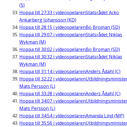
(S)
Hoppa till
27:33
i videospelaren
Statsrådet Acko
Ankarberg Johansson (KD)
Hoppa till
28:15
i videospelaren
Bo Broman (SD)
Hoppa till
29:07
i videospelaren
Statsrådet Niklas
Wykman (M)
Hoppa till
30:02
i videospelaren
Bo Broman (SD)
Hoppa till
30:32
i videospelaren
Statsrådet Niklas
Wykman (M)
Hoppa till
31:14
i videospelaren
Anders Ådahl (C)
Hoppa till
32:22
i videospelaren
Utbildningsministe
Mats Persson (L)
Hoppa till
33:28
i videospelaren
Anders Ådahl (C)
Hoppa till
34:07
i videospelaren
Utbildningsministe
Mats Persson (L)
Hoppa till
34:54
i videospelaren
Amanda Lind (MP)
Hoppa till
35:56
i videospelaren
Utbildningsministe