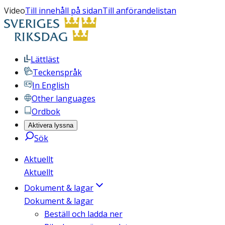
Video
Till innehåll på sidan
Till anförandelistan
Lättläst
Teckenspråk
In English
Other languages
Ordbok
Aktivera lyssna
Sök
Aktuellt
Aktuellt
Dokument & lagar
Dokument & lagar
Beställ och ladda ner