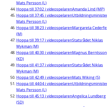
Mats Persson (L)
Hoppa till
37:02
i videospelaren
Amanda Lind (MP)
Hoppa till
37:45
i videospelaren
Utbildningsministe
Mats Persson (L)
Hoppa till
38:23
i videospelaren
Margareta Cederfel
(M)
Hoppa till
39:17
i videospelaren
Statsrådet Niklas
Wykman (M)
Hoppa till
40:30
i videospelaren
Magnus Berntsson
(KD)
Hoppa till
41:37
i videospelaren
Statsrådet Niklas
Wykman (M)
Hoppa till
42:49
i videospelaren
Mats Wiking (S)
Hoppa till
44:04
i videospelaren
Utbildningsministe
Mats Persson (L)
Hoppa till
45:13
i videospelaren
Angelica Lundberg
(SD)