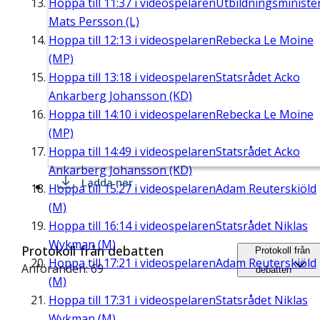
Hoppa till
11:37
i videospelaren
Utbildningsministe
Mats Persson (L)
Hoppa till
12:13
i videospelaren
Rebecka Le Moine
(MP)
Hoppa till
13:18
i videospelaren
Statsrådet Acko
Ankarberg Johansson (KD)
Hoppa till
14:10
i videospelaren
Rebecka Le Moine
(MP)
Hoppa till
14:49
i videospelaren
Statsrådet Acko
Ankarberg Johansson (KD)
Ladda ner
Hoppa till
15:27
i videospelaren
Adam Reuterskiöld
(M)
Hoppa till
16:14
i videospelaren
Statsrådet Niklas
Wykman (M)
Protokoll från debatten
Protokoll från
Hoppa till
17:21
i videospelaren
Adam Reuterskiöld
Anföranden: 69
debatten
(M)
Hoppa till
17:31
i videospelaren
Statsrådet Niklas
Wykman (M)