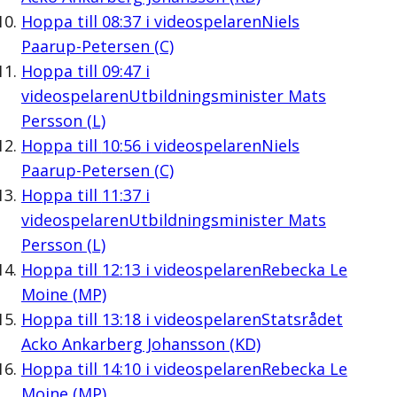
Hoppa till
08:37
i videospelaren
Niels
Paarup-Petersen (C)
Hoppa till
09:47
i
videospelaren
Utbildningsminister Mats
Persson (L)
Hoppa till
10:56
i videospelaren
Niels
Paarup-Petersen (C)
Hoppa till
11:37
i
videospelaren
Utbildningsminister Mats
Persson (L)
Hoppa till
12:13
i videospelaren
Rebecka Le
Moine (MP)
Hoppa till
13:18
i videospelaren
Statsrådet
Acko Ankarberg Johansson (KD)
Hoppa till
14:10
i videospelaren
Rebecka Le
Moine (MP)