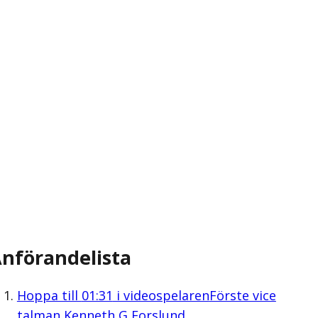
nförandelista
Hoppa till
01:31
i videospelaren
Förste vice
talman Kenneth G Forslund