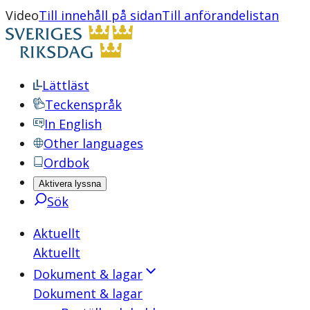
Video
Till innehåll på sidan
Till anförandelistan
Lättläst
Teckenspråk
In English
Other languages
Ordbok
Aktivera lyssna
Sök
Aktuellt
Aktuellt
Dokument & lagar
Dokument & lagar