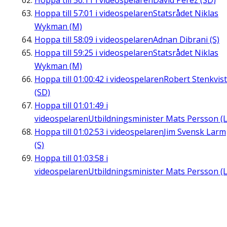
Hoppa till
56:11
i videospelaren
David Perez (SD)
Hoppa till
57:01
i videospelaren
Statsrådet Niklas
Wykman (M)
Hoppa till
58:09
i videospelaren
Adnan Dibrani (S)
Hoppa till
59:25
i videospelaren
Statsrådet Niklas
Wykman (M)
Hoppa till
01:00:42
i videospelaren
Robert Stenkvist
(SD)
Hoppa till
01:01:49
i
videospelaren
Utbildningsminister Mats Persson (L
Hoppa till
01:02:53
i videospelaren
Jim Svensk Larm
(S)
Hoppa till
01:03:58
i
videospelaren
Utbildningsminister Mats Persson (L