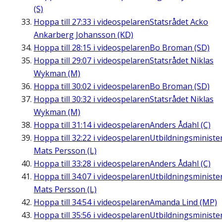
(S)
Hoppa till
27:33
i videospelaren
Statsrådet Acko
Ankarberg Johansson (KD)
Hoppa till
28:15
i videospelaren
Bo Broman (SD)
Hoppa till
29:07
i videospelaren
Statsrådet Niklas
Wykman (M)
Hoppa till
30:02
i videospelaren
Bo Broman (SD)
Hoppa till
30:32
i videospelaren
Statsrådet Niklas
Wykman (M)
Hoppa till
31:14
i videospelaren
Anders Ådahl (C)
Hoppa till
32:22
i videospelaren
Utbildningsministe
Mats Persson (L)
Hoppa till
33:28
i videospelaren
Anders Ådahl (C)
Hoppa till
34:07
i videospelaren
Utbildningsministe
Mats Persson (L)
Hoppa till
34:54
i videospelaren
Amanda Lind (MP)
Hoppa till
35:56
i videospelaren
Utbildningsministe