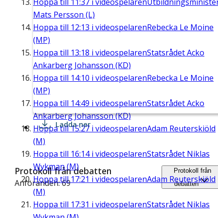
Hoppa till
11:37
i videospelaren
Utbildningsministe
Mats Persson (L)
Hoppa till
12:13
i videospelaren
Rebecka Le Moine
(MP)
Hoppa till
13:18
i videospelaren
Statsrådet Acko
Ankarberg Johansson (KD)
Hoppa till
14:10
i videospelaren
Rebecka Le Moine
(MP)
Hoppa till
14:49
i videospelaren
Statsrådet Acko
Ankarberg Johansson (KD)
Ladda ner
Hoppa till
15:27
i videospelaren
Adam Reuterskiöld
(M)
Hoppa till
16:14
i videospelaren
Statsrådet Niklas
Wykman (M)
Protokoll från debatten
Protokoll från
Hoppa till
17:21
i videospelaren
Adam Reuterskiöld
Anföranden: 69
debatten
(M)
Hoppa till
17:31
i videospelaren
Statsrådet Niklas
Wykman (M)