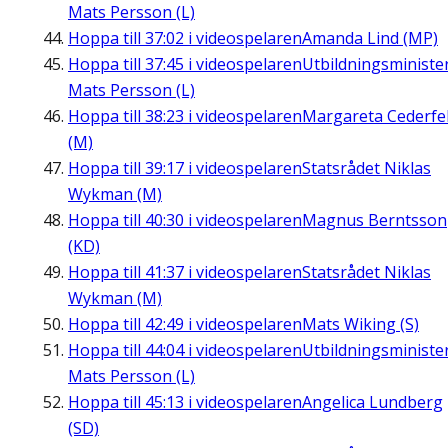
Mats Persson (L)
Hoppa till
37:02
i videospelaren
Amanda Lind (MP)
Hoppa till
37:45
i videospelaren
Utbildningsministe
Mats Persson (L)
Hoppa till
38:23
i videospelaren
Margareta Cederfel
(M)
Hoppa till
39:17
i videospelaren
Statsrådet Niklas
Wykman (M)
Hoppa till
40:30
i videospelaren
Magnus Berntsson
(KD)
Hoppa till
41:37
i videospelaren
Statsrådet Niklas
Wykman (M)
Hoppa till
42:49
i videospelaren
Mats Wiking (S)
Hoppa till
44:04
i videospelaren
Utbildningsministe
Mats Persson (L)
Hoppa till
45:13
i videospelaren
Angelica Lundberg
(SD)