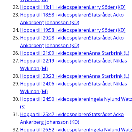
Hoppa till
18:11
i videospelaren
Larry Söder (KD)
Hoppa till
18:58
i videospelaren
Statsrådet Acko
Ankarberg Johansson (KD)
Hoppa till
19:58
i videospelaren
Larry Söder (KD)
Hoppa till
20:28
i videospelaren
Statsrådet Acko
Ankarberg Johansson (KD)
Hoppa till
21:09
i videospelaren
Anna Starbrink (L)
Hoppa till
22:19
i videospelaren
Statsrådet Niklas
Wykman (M)
Hoppa till
23:23
i videospelaren
Anna Starbrink (L)
Hoppa till
24:06
i videospelaren
Statsrådet Niklas
Wykman (M)
Hoppa till
24:50
i videospelaren
Ingela Nylund Wat
(S)
Hoppa till
25:47
i videospelaren
Statsrådet Acko
Ankarberg Johansson (KD)
Hoppa till
26:52
i videospelaren
Ingela Nylund Wat