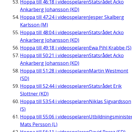
Hoppa till
46:18
i videospelaren
Statsrådet Acko
Ankarberg Johansson (KD)
Hoppa till
47:24
i videospelaren
Jesper Skalberg
Karlsson (M)
Hoppa till
48:04
i videospelaren
Statsrådet Acko
Ankarberg Johansson (KD)
Hoppa till
49:18
i videospelaren
Ewa Pihl Krabbe (S)
Hoppa till
50:21
i videospelaren
Statsrådet Acko
Ankarberg Johansson (KD)
Hoppa till
51:28
i videospelaren
Martin Westmont
(SD)
Hoppa till
52:44
i videospelaren
Statsrådet Erik
Slottner (KD)
Hoppa till
53:54
i videospelaren
Niklas Sigvardsson
(S)
Hoppa till
55:06
i videospelaren
Utbildningsministe
Mats Persson (L)