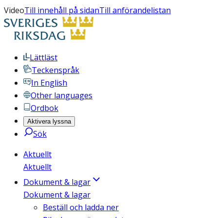
Video
Till innehåll på sidan
Till anförandelistan
Lättläst
Teckenspråk
In English
Other languages
Ordbok
Aktivera lyssna
Sök
Aktuellt
Aktuellt
Dokument & lagar
Dokument & lagar
Beställ och ladda ner