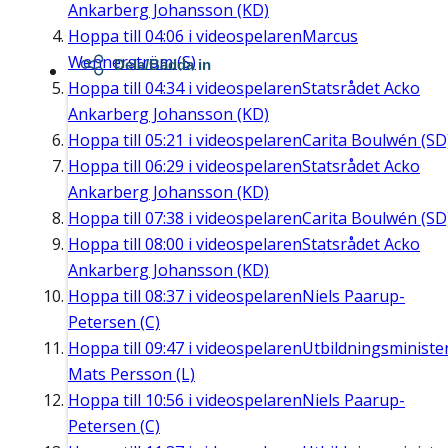
Ankarberg Johansson (KD)
Hoppa till
04:06
i videospelaren
Marcus
Wennerström (S)
Dela/Bädda in
Hoppa till
04:34
i videospelaren
Statsrådet Acko
Ankarberg Johansson (KD)
Hoppa till
05:21
i videospelaren
Carita Boulwén (SD
Hoppa till
06:29
i videospelaren
Statsrådet Acko
Ankarberg Johansson (KD)
Hoppa till
07:38
i videospelaren
Carita Boulwén (SD
Hoppa till
08:00
i videospelaren
Statsrådet Acko
Ankarberg Johansson (KD)
Hoppa till
08:37
i videospelaren
Niels Paarup-
Petersen (C)
Hoppa till
09:47
i videospelaren
Utbildningsministe
Mats Persson (L)
Hoppa till
10:56
i videospelaren
Niels Paarup-
Petersen (C)