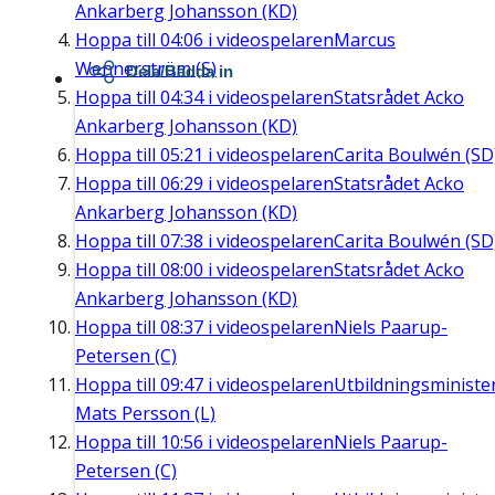
Ankarberg Johansson (KD)
Hoppa till
04:06
i videospelaren
Marcus
Wennerström (S)
Dela/Bädda in
Hoppa till
04:34
i videospelaren
Statsrådet Acko
Ankarberg Johansson (KD)
Hoppa till
05:21
i videospelaren
Carita Boulwén (SD
Hoppa till
06:29
i videospelaren
Statsrådet Acko
Ankarberg Johansson (KD)
Hoppa till
07:38
i videospelaren
Carita Boulwén (SD
Hoppa till
08:00
i videospelaren
Statsrådet Acko
Ankarberg Johansson (KD)
Hoppa till
08:37
i videospelaren
Niels Paarup-
Petersen (C)
Hoppa till
09:47
i videospelaren
Utbildningsministe
Mats Persson (L)
Hoppa till
10:56
i videospelaren
Niels Paarup-
Petersen (C)