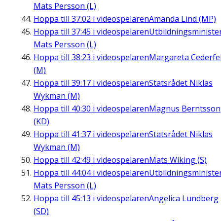
Mats Persson (L)
Hoppa till
37:02
i videospelaren
Amanda Lind (MP)
Hoppa till
37:45
i videospelaren
Utbildningsministe
Mats Persson (L)
Hoppa till
38:23
i videospelaren
Margareta Cederfel
(M)
Hoppa till
39:17
i videospelaren
Statsrådet Niklas
Wykman (M)
Hoppa till
40:30
i videospelaren
Magnus Berntsson
(KD)
Hoppa till
41:37
i videospelaren
Statsrådet Niklas
Wykman (M)
Hoppa till
42:49
i videospelaren
Mats Wiking (S)
Hoppa till
44:04
i videospelaren
Utbildningsministe
Mats Persson (L)
Hoppa till
45:13
i videospelaren
Angelica Lundberg
(SD)