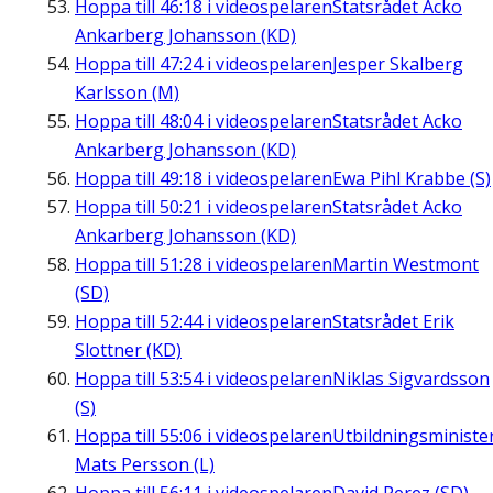
Hoppa till
46:18
i videospelaren
Statsrådet Acko
Ankarberg Johansson (KD)
Hoppa till
47:24
i videospelaren
Jesper Skalberg
Karlsson (M)
Hoppa till
48:04
i videospelaren
Statsrådet Acko
Ankarberg Johansson (KD)
Hoppa till
49:18
i videospelaren
Ewa Pihl Krabbe (S)
Hoppa till
50:21
i videospelaren
Statsrådet Acko
Ankarberg Johansson (KD)
Hoppa till
51:28
i videospelaren
Martin Westmont
(SD)
Hoppa till
52:44
i videospelaren
Statsrådet Erik
Slottner (KD)
Hoppa till
53:54
i videospelaren
Niklas Sigvardsson
(S)
Hoppa till
55:06
i videospelaren
Utbildningsministe
Mats Persson (L)