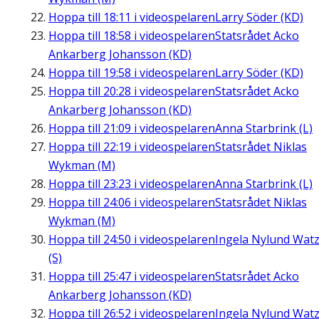
Hoppa till
18:11
i videospelaren
Larry Söder (KD)
Hoppa till
18:58
i videospelaren
Statsrådet Acko
Ankarberg Johansson (KD)
Hoppa till
19:58
i videospelaren
Larry Söder (KD)
Hoppa till
20:28
i videospelaren
Statsrådet Acko
Ankarberg Johansson (KD)
Hoppa till
21:09
i videospelaren
Anna Starbrink (L)
Hoppa till
22:19
i videospelaren
Statsrådet Niklas
Wykman (M)
Hoppa till
23:23
i videospelaren
Anna Starbrink (L)
Hoppa till
24:06
i videospelaren
Statsrådet Niklas
Wykman (M)
Hoppa till
24:50
i videospelaren
Ingela Nylund Wat
(S)
Hoppa till
25:47
i videospelaren
Statsrådet Acko
Ankarberg Johansson (KD)
Hoppa till
26:52
i videospelaren
Ingela Nylund Wat