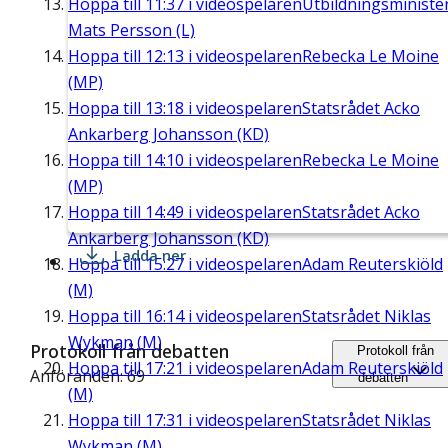
Hoppa till
11:37
i videospelaren
Utbildningsministe
Mats Persson (L)
Hoppa till
12:13
i videospelaren
Rebecka Le Moine
(MP)
Hoppa till
13:18
i videospelaren
Statsrådet Acko
Ankarberg Johansson (KD)
Hoppa till
14:10
i videospelaren
Rebecka Le Moine
(MP)
Hoppa till
14:49
i videospelaren
Statsrådet Acko
Ankarberg Johansson (KD)
Ladda ner
Hoppa till
15:27
i videospelaren
Adam Reuterskiöld
(M)
Hoppa till
16:14
i videospelaren
Statsrådet Niklas
Wykman (M)
Protokoll från debatten
Protokoll från
Hoppa till
17:21
i videospelaren
Adam Reuterskiöld
Anföranden: 69
debatten
(M)
Hoppa till
17:31
i videospelaren
Statsrådet Niklas
Wykman (M)