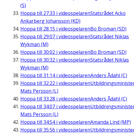
(S)
Hoppa till
27:33
i videospelaren
Statsrådet Acko
Ankarberg Johansson (KD)
Hoppa till
28:15
i videospelaren
Bo Broman (SD)
Hoppa till
29:07
i videospelaren
Statsrådet Niklas
Wykman (M)
Hoppa till
30:02
i videospelaren
Bo Broman (SD)
Hoppa till
30:32
i videospelaren
Statsrådet Niklas
Wykman (M)
Hoppa till
31:14
i videospelaren
Anders Ådahl (C)
Hoppa till
32:22
i videospelaren
Utbildningsministe
Mats Persson (L)
Hoppa till
33:28
i videospelaren
Anders Ådahl (C)
Hoppa till
34:07
i videospelaren
Utbildningsministe
Mats Persson (L)
Hoppa till
34:54
i videospelaren
Amanda Lind (MP)
Hoppa till
35:56
i videospelaren
Utbildningsministe