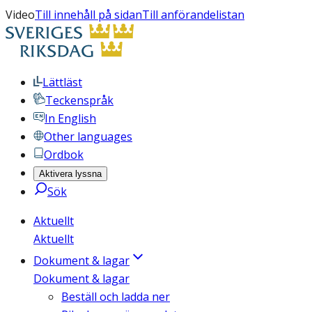
Video
Till innehåll på sidan
Till anförandelistan
Lättläst
Teckenspråk
In English
Other languages
Ordbok
Aktivera lyssna
Sök
Aktuellt
Aktuellt
Dokument & lagar
Dokument & lagar
Beställ och ladda ner