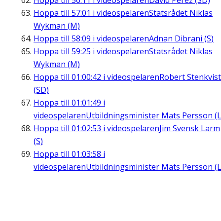
Hoppa till
56:11
i videospelaren
David Perez (SD)
Hoppa till
57:01
i videospelaren
Statsrådet Niklas
Wykman (M)
Hoppa till
58:09
i videospelaren
Adnan Dibrani (S)
Hoppa till
59:25
i videospelaren
Statsrådet Niklas
Wykman (M)
Hoppa till
01:00:42
i videospelaren
Robert Stenkvist
(SD)
Hoppa till
01:01:49
i
videospelaren
Utbildningsminister Mats Persson (L
Hoppa till
01:02:53
i videospelaren
Jim Svensk Larm
(S)
Hoppa till
01:03:58
i
videospelaren
Utbildningsminister Mats Persson (L