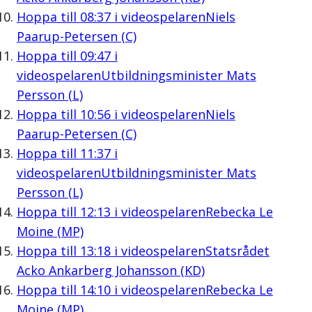
Hoppa till
08:37
i videospelaren
Niels
Paarup-Petersen (C)
Hoppa till
09:47
i
videospelaren
Utbildningsminister Mats
Persson (L)
Hoppa till
10:56
i videospelaren
Niels
Paarup-Petersen (C)
Hoppa till
11:37
i
videospelaren
Utbildningsminister Mats
Persson (L)
Hoppa till
12:13
i videospelaren
Rebecka Le
Moine (MP)
Hoppa till
13:18
i videospelaren
Statsrådet
Acko Ankarberg Johansson (KD)
Hoppa till
14:10
i videospelaren
Rebecka Le
Moine (MP)