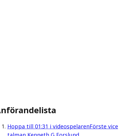
nförandelista
Hoppa till
01:31
i videospelaren
Förste vice
talman Kenneth G Forslund