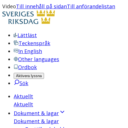
Video
Till innehåll på sidan
Till anförandelistan
Lättläst
Teckenspråk
In English
Other languages
Ordbok
Aktivera lyssna
Sök
Aktuellt
Aktuellt
Dokument & lagar
Dokument & lagar