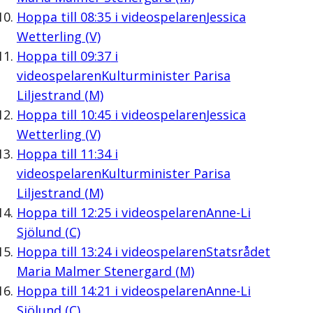
Hoppa till
08:35
i videospelaren
Jessica
Wetterling (V)
Hoppa till
09:37
i
videospelaren
Kulturminister Parisa
Liljestrand (M)
Hoppa till
10:45
i videospelaren
Jessica
Wetterling (V)
Hoppa till
11:34
i
videospelaren
Kulturminister Parisa
Liljestrand (M)
Hoppa till
12:25
i videospelaren
Anne-Li
Sjölund (C)
Hoppa till
13:24
i videospelaren
Statsrådet
Maria Malmer Stenergard (M)
Hoppa till
14:21
i videospelaren
Anne-Li
Sjölund (C)