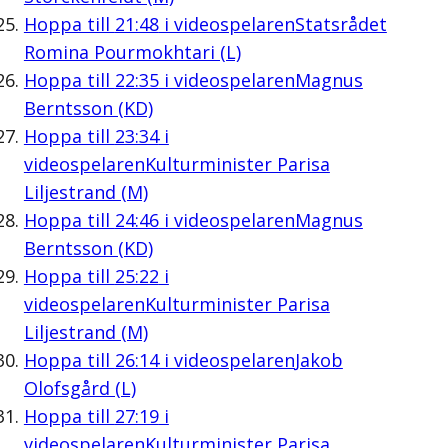
Hoppa till
21:48
i videospelaren
Statsrådet
Romina Pourmokhtari (L)
Hoppa till
22:35
i videospelaren
Magnus
Berntsson (KD)
Hoppa till
23:34
i
videospelaren
Kulturminister Parisa
Liljestrand (M)
Hoppa till
24:46
i videospelaren
Magnus
Berntsson (KD)
Hoppa till
25:22
i
videospelaren
Kulturminister Parisa
Liljestrand (M)
Hoppa till
26:14
i videospelaren
Jakob
Olofsgård (L)
Hoppa till
27:19
i
videospelaren
Kulturminister Parisa