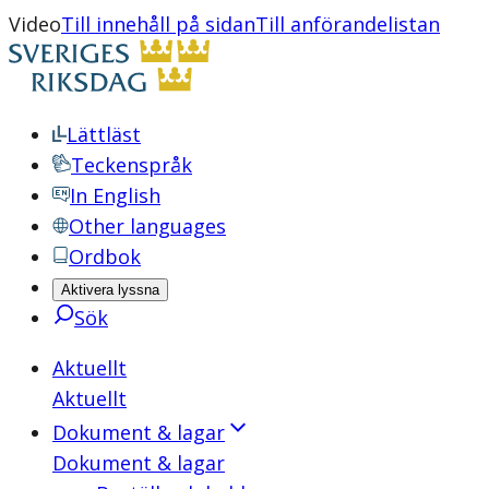
Video
Till innehåll på sidan
Till anförandelistan
Lättläst
Teckenspråk
In English
Other languages
Ordbok
Aktivera lyssna
Sök
Aktuellt
Aktuellt
Dokument & lagar
Dokument & lagar