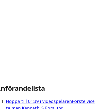
nförandelista
Hoppa till
01:39
i videospelaren
Förste vice
talman Kenneth G Forslund