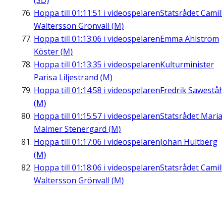
(SD)
Hoppa till
01:11:51
i videospelaren
Statsrådet Camil
Waltersson Grönvall (M)
Hoppa till
01:13:06
i videospelaren
Emma Ahlström
Köster (M)
Hoppa till
01:13:35
i videospelaren
Kulturminister
Parisa Liljestrand (M)
Hoppa till
01:14:58
i videospelaren
Fredrik Sawestå
(M)
Hoppa till
01:15:57
i videospelaren
Statsrådet Mari
Malmer Stenergard (M)
Hoppa till
01:17:06
i videospelaren
Johan Hultberg
(M)
Hoppa till
01:18:06
i videospelaren
Statsrådet Camil
Waltersson Grönvall (M)