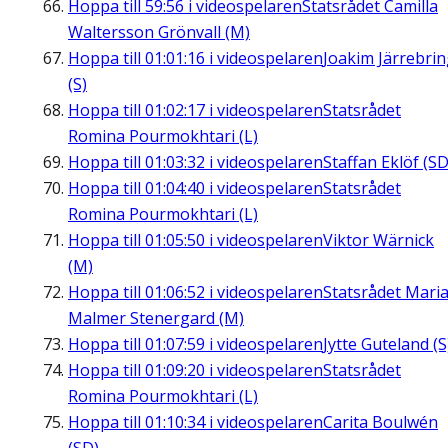
Hoppa till
59:56
i videospelaren
Statsrådet Camilla
Waltersson Grönvall (M)
Hoppa till
01:01:16
i videospelaren
Joakim Järrebri
(S)
Hoppa till
01:02:17
i videospelaren
Statsrådet
Romina Pourmokhtari (L)
Hoppa till
01:03:32
i videospelaren
Staffan Eklöf (SD
Hoppa till
01:04:40
i videospelaren
Statsrådet
Romina Pourmokhtari (L)
Hoppa till
01:05:50
i videospelaren
Viktor Wärnick
(M)
Hoppa till
01:06:52
i videospelaren
Statsrådet Mari
Malmer Stenergard (M)
Hoppa till
01:07:59
i videospelaren
Jytte Guteland (S
Hoppa till
01:09:20
i videospelaren
Statsrådet
Romina Pourmokhtari (L)
Hoppa till
01:10:34
i videospelaren
Carita Boulwén