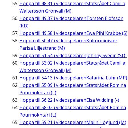
Hoppa till
48:31
i videospelaren
Statsrådet Camilla
Waltersson Grönvall (M)
Hoppa till
49:37
i videospelaren
Torsten Elofsson
(KD)
Hoppa till
49:58
i videospelaren
Ewa Pihl Krabbe (S)
Hoppa till
50:47
i videospelaren
Kulturminister
Parisa Liljestrand (M)
Hoppa till
51:54
i videospelaren
Johnny Svedin (SD)
Hoppa till
53:02
i videospelaren
Statsrådet Camilla
Waltersson Grönvall (M)
Hoppa till
54:13
i videospelaren
Katarina Luhr (MP)
Hoppa till
55:09
i videospelaren
Statsrådet Romina
Pourmokhtari (L)
Hoppa till
56:22
i videospelaren
Elsa Widding (-)
Hoppa till
58:02
i videospelaren
Statsrådet Romina
Pourmokhtari (L)
Hoppa till
59:21
i videospelaren
Malin Höglund (M)