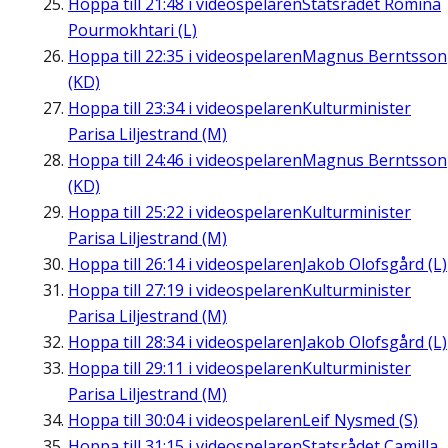
Hoppa till
21:48
i videospelaren
Statsrådet Romina
Pourmokhtari (L)
Hoppa till
22:35
i videospelaren
Magnus Berntsson
(KD)
Hoppa till
23:34
i videospelaren
Kulturminister
Parisa Liljestrand (M)
Hoppa till
24:46
i videospelaren
Magnus Berntsson
(KD)
Hoppa till
25:22
i videospelaren
Kulturminister
Parisa Liljestrand (M)
Hoppa till
26:14
i videospelaren
Jakob Olofsgård (L)
Hoppa till
27:19
i videospelaren
Kulturminister
Parisa Liljestrand (M)
Hoppa till
28:34
i videospelaren
Jakob Olofsgård (L)
Hoppa till
29:11
i videospelaren
Kulturminister
Parisa Liljestrand (M)
Hoppa till
30:04
i videospelaren
Leif Nysmed (S)
Hoppa till
31:15
i videospelaren
Statsrådet Camilla