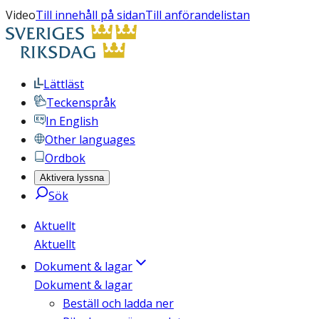
Video
Till innehåll på sidan
Till anförandelistan
Lättläst
Teckenspråk
In English
Other languages
Ordbok
Aktivera lyssna
Sök
Aktuellt
Aktuellt
Dokument & lagar
Dokument & lagar
Beställ och ladda ner