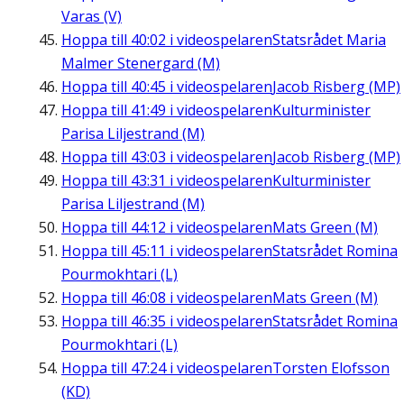
Varas (V)
Hoppa till
40:02
i videospelaren
Statsrådet Maria
Malmer Stenergard (M)
Hoppa till
40:45
i videospelaren
Jacob Risberg (MP)
Hoppa till
41:49
i videospelaren
Kulturminister
Parisa Liljestrand (M)
Hoppa till
43:03
i videospelaren
Jacob Risberg (MP)
Hoppa till
43:31
i videospelaren
Kulturminister
Parisa Liljestrand (M)
Hoppa till
44:12
i videospelaren
Mats Green (M)
Hoppa till
45:11
i videospelaren
Statsrådet Romina
Pourmokhtari (L)
Hoppa till
46:08
i videospelaren
Mats Green (M)
Hoppa till
46:35
i videospelaren
Statsrådet Romina
Pourmokhtari (L)
Hoppa till
47:24
i videospelaren
Torsten Elofsson
(KD)