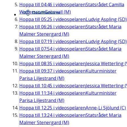
Hoppa till
04:46
i videospelaren
Statsrådet Camilla
Waltersson Grönvall (M)
Dela/Bädda in
Hoppa till
05:25
i videospelaren
Ludvig Aspling (SD)
Hoppa till
06:26
i videospelaren
Statsrådet Maria
Malmer Stenergard (M)
Hoppa till
07:19
i videospelaren
Ludvig Aspling (SD)
Hoppa till
07:54
i videospelaren
Statsrådet Maria
Malmer Stenergard (M)
Hoppa till
08:35
i videospelaren
Jessica Wetterling (
Hoppa till
09:37
i videospelaren
Kulturminister
Parisa Liljestrand (M)
Hoppa till
10:45
i videospelaren
Jessica Wetterling (
Hoppa till
11:34
i videospelaren
Kulturminister
Parisa Liljestrand (M)
Hoppa till
12:25
i videospelaren
Anne-Li Sjölund (C)
Hoppa till
13:24
i videospelaren
Statsrådet Maria
Malmer Stenergard (M)