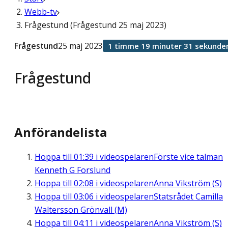
Webb-tv
Frågestund (Frågestund 25 maj 2023)
Frågestund
25 maj 2023
1 timme 19 minuter 31 sekunde
Frågestund
Anförandelista
Hoppa till
01:39
i videospelaren
Förste vice talman
Kenneth G Forslund
Hoppa till
02:08
i videospelaren
Anna Vikström (S)
Hoppa till
03:06
i videospelaren
Statsrådet Camilla
Waltersson Grönvall (M)
Hoppa till
04:11
i videospelaren
Anna Vikström (S)