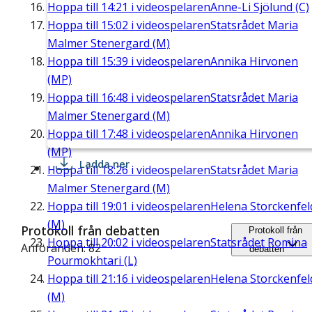
Hoppa till
14:21
i videospelaren
Anne-Li Sjölund (C)
Hoppa till
15:02
i videospelaren
Statsrådet Maria
Malmer Stenergard (M)
Hoppa till
15:39
i videospelaren
Annika Hirvonen
(MP)
Hoppa till
16:48
i videospelaren
Statsrådet Maria
Malmer Stenergard (M)
Hoppa till
17:48
i videospelaren
Annika Hirvonen
(MP)
Ladda ner
Hoppa till
18:26
i videospelaren
Statsrådet Maria
Malmer Stenergard (M)
Hoppa till
19:01
i videospelaren
Helena Storckenfel
(M)
Protokoll från debatten
Protokoll från
Hoppa till
20:02
i videospelaren
Statsrådet Romina
Anföranden: 82
debatten
Pourmokhtari (L)
Hoppa till
21:16
i videospelaren
Helena Storckenfel
(M)