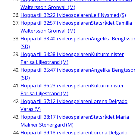
Waltersson Grönvall (M)
Hoppa till
32:22
i videospelaren
Leif Nysmed (S)
Hoppa till
32:57
i videospelaren
Statsrådet Camilla
Waltersson Grönvall (M)
Hoppa till
33:40
i videospelaren
Angelika Bengtsso
(SD)
Hoppa till
34:38
i videospelaren
Kulturminister
Parisa Liljestrand (M)
Hoppa till
35:47
i videospelaren
Angelika Bengtsso
(SD)
Hoppa till
36:23
i videospelaren
Kulturminister
Parisa Liljestrand (M)
Hoppa till
37:12
i videospelaren
Lorena Delgado
Varas (V)
Hoppa till
38:17
i videospelaren
Statsrådet Maria
Malmer Stenergard (M)
Hoppa till
39:18
i videospelaren
Lorena Delgado