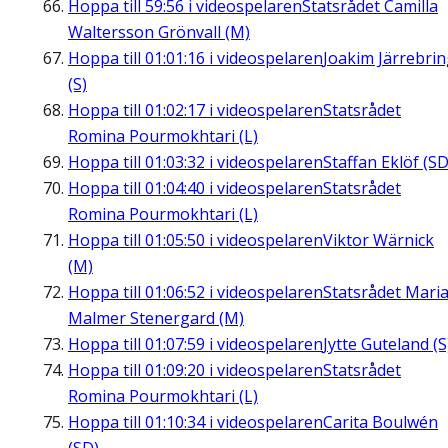
Hoppa till
59:56
i videospelaren
Statsrådet Camilla
Waltersson Grönvall (M)
Hoppa till
01:01:16
i videospelaren
Joakim Järrebri
(S)
Hoppa till
01:02:17
i videospelaren
Statsrådet
Romina Pourmokhtari (L)
Hoppa till
01:03:32
i videospelaren
Staffan Eklöf (SD
Hoppa till
01:04:40
i videospelaren
Statsrådet
Romina Pourmokhtari (L)
Hoppa till
01:05:50
i videospelaren
Viktor Wärnick
(M)
Hoppa till
01:06:52
i videospelaren
Statsrådet Mari
Malmer Stenergard (M)
Hoppa till
01:07:59
i videospelaren
Jytte Guteland (S
Hoppa till
01:09:20
i videospelaren
Statsrådet
Romina Pourmokhtari (L)
Hoppa till
01:10:34
i videospelaren
Carita Boulwén