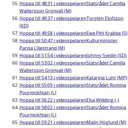
Hoppa till
48:31
i videospelaren
Statsrådet Camilla
Waltersson Grönvall (M)
Hoppa till
49:37
i videospelaren
Torsten Elofsson
(KD)
Hoppa till
49:58
i videospelaren
Ewa Pihl Krabbe (S)
Hoppa till
50:47
i videospelaren
Kulturminister
Parisa Liljestrand (M)
Hoppa till
51:54
i videospelaren
Johnny Svedin (SD)
Hoppa till
53:02
i videospelaren
Statsrådet Camilla
Waltersson Grönvall (M)
Hoppa till
54:13
i videospelaren
Katarina Luhr (MP)
Hoppa till
55:09
i videospelaren
Statsrådet Romina
Pourmokhtari (L)
Hoppa till
56:22
i videospelaren
Elsa Widding (-)
Hoppa till
58:02
i videospelaren
Statsrådet Romina
Pourmokhtari (L)
Hoppa till
59:21
i videospelaren
Malin Höglund (M)