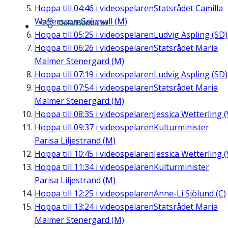
Hoppa till
04:46
i videospelaren
Statsrådet Camilla
Waltersson Grönvall (M)
Dela/Bädda in
Hoppa till
05:25
i videospelaren
Ludvig Aspling (SD)
Hoppa till
06:26
i videospelaren
Statsrådet Maria
Malmer Stenergard (M)
Hoppa till
07:19
i videospelaren
Ludvig Aspling (SD)
Hoppa till
07:54
i videospelaren
Statsrådet Maria
Malmer Stenergard (M)
Hoppa till
08:35
i videospelaren
Jessica Wetterling (
Hoppa till
09:37
i videospelaren
Kulturminister
Parisa Liljestrand (M)
Hoppa till
10:45
i videospelaren
Jessica Wetterling (
Hoppa till
11:34
i videospelaren
Kulturminister
Parisa Liljestrand (M)
Hoppa till
12:25
i videospelaren
Anne-Li Sjölund (C)
Hoppa till
13:24
i videospelaren
Statsrådet Maria
Malmer Stenergard (M)