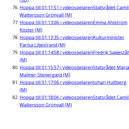
(SD)
Hoppa till
01:11:51
i videospelaren
Statsrådet Camil
Waltersson Grönvall (M)
Hoppa till
01:13:06
i videospelaren
Emma Ahlström
Köster (M)
Hoppa till
01:13:35
i videospelaren
Kulturminister
Parisa Liljestrand (M)
Hoppa till
01:14:58
i videospelaren
Fredrik Sawestå
(M)
Hoppa till
01:15:57
i videospelaren
Statsrådet Mari
Malmer Stenergard (M)
Hoppa till
01:17:06
i videospelaren
Johan Hultberg
(M)
Hoppa till
01:18:06
i videospelaren
Statsrådet Camil
Waltersson Grönvall (M)