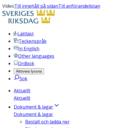
Video
Till innehåll på sidan
Till anförandelistan
Lättläst
Teckenspråk
In English
Other languages
Ordbok
Aktivera lyssna
Sök
Aktuellt
Aktuellt
Dokument & lagar
Dokument & lagar
Beställ och ladda ner