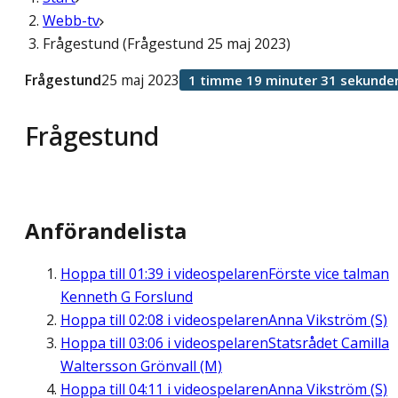
Webb-tv
Frågestund (Frågestund 25 maj 2023)
Frågestund
25 maj 2023
1 timme 19 minuter 31 sekunde
Frågestund
Anförandelista
Hoppa till
01:39
i videospelaren
Förste vice talman
Kenneth G Forslund
Hoppa till
02:08
i videospelaren
Anna Vikström (S)
Hoppa till
03:06
i videospelaren
Statsrådet Camilla
Waltersson Grönvall (M)
Hoppa till
04:11
i videospelaren
Anna Vikström (S)