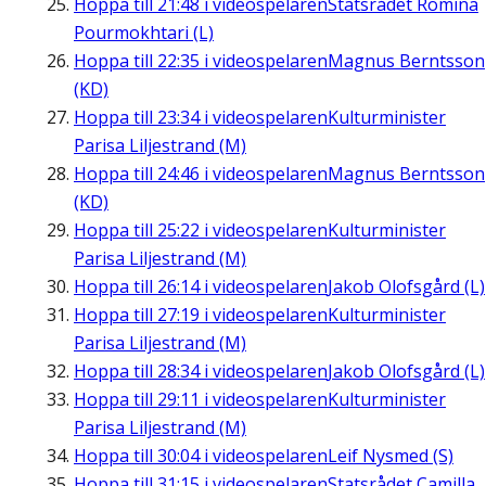
Hoppa till
21:48
i videospelaren
Statsrådet Romina
Pourmokhtari (L)
Hoppa till
22:35
i videospelaren
Magnus Berntsson
(KD)
Hoppa till
23:34
i videospelaren
Kulturminister
Parisa Liljestrand (M)
Hoppa till
24:46
i videospelaren
Magnus Berntsson
(KD)
Hoppa till
25:22
i videospelaren
Kulturminister
Parisa Liljestrand (M)
Hoppa till
26:14
i videospelaren
Jakob Olofsgård (L)
Hoppa till
27:19
i videospelaren
Kulturminister
Parisa Liljestrand (M)
Hoppa till
28:34
i videospelaren
Jakob Olofsgård (L)
Hoppa till
29:11
i videospelaren
Kulturminister
Parisa Liljestrand (M)
Hoppa till
30:04
i videospelaren
Leif Nysmed (S)
Hoppa till
31:15
i videospelaren
Statsrådet Camilla