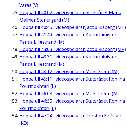
Varas (V)
Hoppa till
40:02
i videospelaren
Statsrådet Maria
Malmer Stenergard (M)
Hoppa till
40:45
i videospelaren
Jacob Risberg (MP)
Hoppa till
41:49
i videospelaren
Kulturminister
Parisa Liljestrand (M)
Hoppa till
43:03
i videospelaren
Jacob Risberg (MP)
Hoppa till
43:31
i videospelaren
Kulturminister
Parisa Liljestrand (M)
Hoppa till
44:12
i videospelaren
Mats Green (M)
Hoppa till
45:11
i videospelaren
Statsrådet Romina
Pourmokhtari (L)
Hoppa till
46:08
i videospelaren
Mats Green (M)
Hoppa till
46:35
i videospelaren
Statsrådet Romina
Pourmokhtari (L)
Hoppa till
47:24
i videospelaren
Torsten Elofsson
(KD)