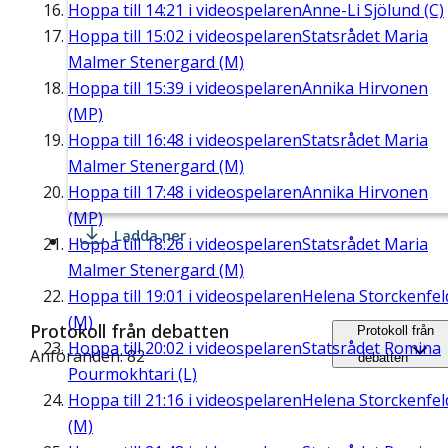
Hoppa till
14:21
i videospelaren
Anne-Li Sjölund (C)
Hoppa till
15:02
i videospelaren
Statsrådet Maria
Malmer Stenergard (M)
Hoppa till
15:39
i videospelaren
Annika Hirvonen
(MP)
Hoppa till
16:48
i videospelaren
Statsrådet Maria
Malmer Stenergard (M)
Hoppa till
17:48
i videospelaren
Annika Hirvonen
(MP)
Ladda ner
Hoppa till
18:26
i videospelaren
Statsrådet Maria
Malmer Stenergard (M)
Hoppa till
19:01
i videospelaren
Helena Storckenfel
(M)
Protokoll från debatten
Protokoll från
Hoppa till
20:02
i videospelaren
Statsrådet Romina
Anföranden: 82
debatten
Pourmokhtari (L)
Hoppa till
21:16
i videospelaren
Helena Storckenfel
(M)