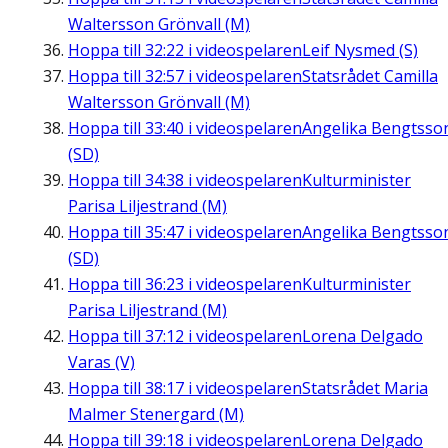
Waltersson Grönvall (M)
Hoppa till
32:22
i videospelaren
Leif Nysmed (S)
Hoppa till
32:57
i videospelaren
Statsrådet Camilla
Waltersson Grönvall (M)
Hoppa till
33:40
i videospelaren
Angelika Bengtsso
(SD)
Hoppa till
34:38
i videospelaren
Kulturminister
Parisa Liljestrand (M)
Hoppa till
35:47
i videospelaren
Angelika Bengtsso
(SD)
Hoppa till
36:23
i videospelaren
Kulturminister
Parisa Liljestrand (M)
Hoppa till
37:12
i videospelaren
Lorena Delgado
Varas (V)
Hoppa till
38:17
i videospelaren
Statsrådet Maria
Malmer Stenergard (M)
Hoppa till
39:18
i videospelaren
Lorena Delgado