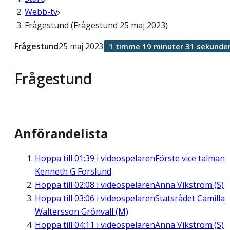
Webb-tv
Frågestund (Frågestund 25 maj 2023)
Frågestund
25 maj 2023
1 timme 19 minuter 31 sekunde
Frågestund
Anförandelista
Hoppa till
01:39
i videospelaren
Förste vice talman
Kenneth G Forslund
Hoppa till
02:08
i videospelaren
Anna Vikström (S)
Hoppa till
03:06
i videospelaren
Statsrådet Camilla
Waltersson Grönvall (M)
Hoppa till
04:11
i videospelaren
Anna Vikström (S)