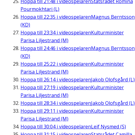
Hoppa till
21:48
i videospelaren
Statsrådet Romina
Pourmokhtari (L)
Hoppa till
22:35
i videospelaren
Magnus Berntsson
(KD)
Hoppa till
23:34
i videospelaren
Kulturminister
Parisa Liljestrand (M)
Hoppa till
24:46
i videospelaren
Magnus Berntsson
(KD)
Hoppa till
25:22
i videospelaren
Kulturminister
Parisa Liljestrand (M)
Hoppa till
26:14
i videospelaren
Jakob Olofsgård (L)
Hoppa till
27:19
i videospelaren
Kulturminister
Parisa Liljestrand (M)
Hoppa till
28:34
i videospelaren
Jakob Olofsgård (L)
Hoppa till
29:11
i videospelaren
Kulturminister
Parisa Liljestrand (M)
Hoppa till
30:04
i videospelaren
Leif Nysmed (S)
Hoppa till
31:15
i videospelaren
Statsrådet Camilla