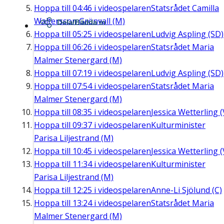
Hoppa till
04:46
i videospelaren
Statsrådet Camilla
Waltersson Grönvall (M)
Dela/Bädda in
Hoppa till
05:25
i videospelaren
Ludvig Aspling (SD)
Hoppa till
06:26
i videospelaren
Statsrådet Maria
Malmer Stenergard (M)
Hoppa till
07:19
i videospelaren
Ludvig Aspling (SD)
Hoppa till
07:54
i videospelaren
Statsrådet Maria
Malmer Stenergard (M)
Hoppa till
08:35
i videospelaren
Jessica Wetterling (
Hoppa till
09:37
i videospelaren
Kulturminister
Parisa Liljestrand (M)
Hoppa till
10:45
i videospelaren
Jessica Wetterling (
Hoppa till
11:34
i videospelaren
Kulturminister
Parisa Liljestrand (M)
Hoppa till
12:25
i videospelaren
Anne-Li Sjölund (C)
Hoppa till
13:24
i videospelaren
Statsrådet Maria
Malmer Stenergard (M)