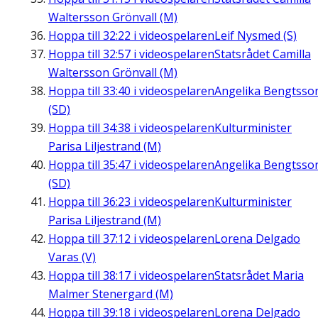
Waltersson Grönvall (M)
Hoppa till
32:22
i videospelaren
Leif Nysmed (S)
Hoppa till
32:57
i videospelaren
Statsrådet Camilla
Waltersson Grönvall (M)
Hoppa till
33:40
i videospelaren
Angelika Bengtsso
(SD)
Hoppa till
34:38
i videospelaren
Kulturminister
Parisa Liljestrand (M)
Hoppa till
35:47
i videospelaren
Angelika Bengtsso
(SD)
Hoppa till
36:23
i videospelaren
Kulturminister
Parisa Liljestrand (M)
Hoppa till
37:12
i videospelaren
Lorena Delgado
Varas (V)
Hoppa till
38:17
i videospelaren
Statsrådet Maria
Malmer Stenergard (M)
Hoppa till
39:18
i videospelaren
Lorena Delgado