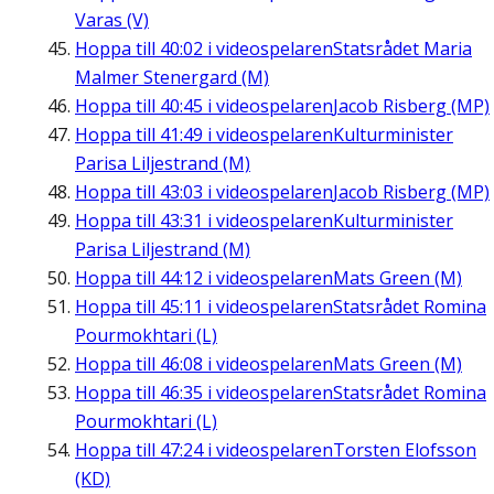
Varas (V)
Hoppa till
40:02
i videospelaren
Statsrådet Maria
Malmer Stenergard (M)
Hoppa till
40:45
i videospelaren
Jacob Risberg (MP)
Hoppa till
41:49
i videospelaren
Kulturminister
Parisa Liljestrand (M)
Hoppa till
43:03
i videospelaren
Jacob Risberg (MP)
Hoppa till
43:31
i videospelaren
Kulturminister
Parisa Liljestrand (M)
Hoppa till
44:12
i videospelaren
Mats Green (M)
Hoppa till
45:11
i videospelaren
Statsrådet Romina
Pourmokhtari (L)
Hoppa till
46:08
i videospelaren
Mats Green (M)
Hoppa till
46:35
i videospelaren
Statsrådet Romina
Pourmokhtari (L)
Hoppa till
47:24
i videospelaren
Torsten Elofsson
(KD)