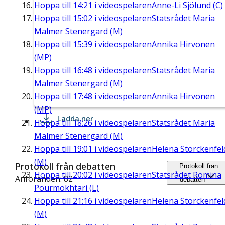
Hoppa till
14:21
i videospelaren
Anne-Li Sjölund (C)
Hoppa till
15:02
i videospelaren
Statsrådet Maria
Malmer Stenergard (M)
Hoppa till
15:39
i videospelaren
Annika Hirvonen
(MP)
Hoppa till
16:48
i videospelaren
Statsrådet Maria
Malmer Stenergard (M)
Hoppa till
17:48
i videospelaren
Annika Hirvonen
(MP)
Ladda ner
Hoppa till
18:26
i videospelaren
Statsrådet Maria
Malmer Stenergard (M)
Hoppa till
19:01
i videospelaren
Helena Storckenfel
(M)
Protokoll från debatten
Protokoll från
Hoppa till
20:02
i videospelaren
Statsrådet Romina
Anföranden: 82
debatten
Pourmokhtari (L)
Hoppa till
21:16
i videospelaren
Helena Storckenfel
(M)