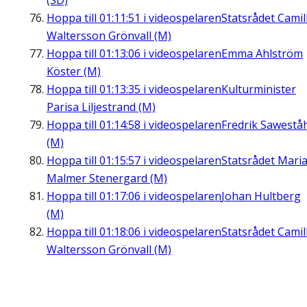
(SD)
Hoppa till
01:11:51
i videospelaren
Statsrådet Camil
Waltersson Grönvall (M)
Hoppa till
01:13:06
i videospelaren
Emma Ahlström
Köster (M)
Hoppa till
01:13:35
i videospelaren
Kulturminister
Parisa Liljestrand (M)
Hoppa till
01:14:58
i videospelaren
Fredrik Sawestå
(M)
Hoppa till
01:15:57
i videospelaren
Statsrådet Mari
Malmer Stenergard (M)
Hoppa till
01:17:06
i videospelaren
Johan Hultberg
(M)
Hoppa till
01:18:06
i videospelaren
Statsrådet Camil
Waltersson Grönvall (M)