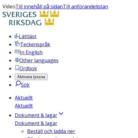
Video
Till innehåll på sidan
Till anförandelistan
Lättläst
Teckenspråk
In English
Other languages
Ordbok
Aktivera lyssna
Sök
Aktuellt
Aktuellt
Dokument & lagar
Dokument & lagar
Beställ och ladda ner