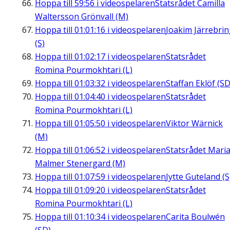
Hoppa till
59:56
i videospelaren
Statsrådet Camilla
Waltersson Grönvall (M)
Hoppa till
01:01:16
i videospelaren
Joakim Järrebri
(S)
Hoppa till
01:02:17
i videospelaren
Statsrådet
Romina Pourmokhtari (L)
Hoppa till
01:03:32
i videospelaren
Staffan Eklöf (SD
Hoppa till
01:04:40
i videospelaren
Statsrådet
Romina Pourmokhtari (L)
Hoppa till
01:05:50
i videospelaren
Viktor Wärnick
(M)
Hoppa till
01:06:52
i videospelaren
Statsrådet Mari
Malmer Stenergard (M)
Hoppa till
01:07:59
i videospelaren
Jytte Guteland (S
Hoppa till
01:09:20
i videospelaren
Statsrådet
Romina Pourmokhtari (L)
Hoppa till
01:10:34
i videospelaren
Carita Boulwén