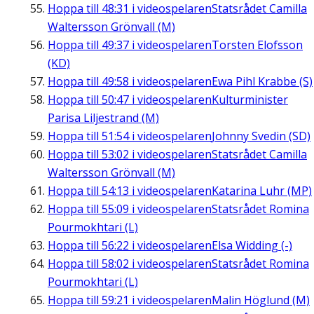
Hoppa till
48:31
i videospelaren
Statsrådet Camilla
Waltersson Grönvall (M)
Hoppa till
49:37
i videospelaren
Torsten Elofsson
(KD)
Hoppa till
49:58
i videospelaren
Ewa Pihl Krabbe (S)
Hoppa till
50:47
i videospelaren
Kulturminister
Parisa Liljestrand (M)
Hoppa till
51:54
i videospelaren
Johnny Svedin (SD)
Hoppa till
53:02
i videospelaren
Statsrådet Camilla
Waltersson Grönvall (M)
Hoppa till
54:13
i videospelaren
Katarina Luhr (MP)
Hoppa till
55:09
i videospelaren
Statsrådet Romina
Pourmokhtari (L)
Hoppa till
56:22
i videospelaren
Elsa Widding (-)
Hoppa till
58:02
i videospelaren
Statsrådet Romina
Pourmokhtari (L)
Hoppa till
59:21
i videospelaren
Malin Höglund (M)