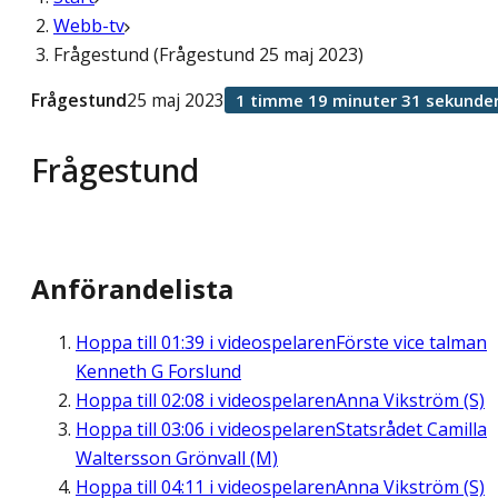
Webb-tv
Frågestund (Frågestund 25 maj 2023)
Frågestund
25 maj 2023
1 timme 19 minuter 31 sekunde
Frågestund
Anförandelista
Hoppa till
01:39
i videospelaren
Förste vice talman
Kenneth G Forslund
Hoppa till
02:08
i videospelaren
Anna Vikström (S)
Hoppa till
03:06
i videospelaren
Statsrådet Camilla
Waltersson Grönvall (M)
Hoppa till
04:11
i videospelaren
Anna Vikström (S)