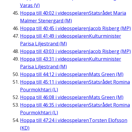
Varas (V)
Hoppa till
40:02
i videospelaren
Statsrådet Maria
Malmer Stenergard (M)
Hoppa till
40:45
i videospelaren
Jacob Risberg (MP)
Hoppa till
41:49
i videospelaren
Kulturminister
Parisa Liljestrand (M)
Hoppa till
43:03
i videospelaren
Jacob Risberg (MP)
Hoppa till
43:31
i videospelaren
Kulturminister
Parisa Liljestrand (M)
Hoppa till
44:12
i videospelaren
Mats Green (M)
Hoppa till
45:11
i videospelaren
Statsrådet Romina
Pourmokhtari (L)
Hoppa till
46:08
i videospelaren
Mats Green (M)
Hoppa till
46:35
i videospelaren
Statsrådet Romina
Pourmokhtari (L)
Hoppa till
47:24
i videospelaren
Torsten Elofsson
(KD)