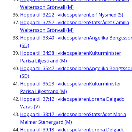
Waltersson Grönvall (M)
Hoppa till
32:22
i videospelaren
Leif Nysmed (S)
Hoppa till
32:57
i videospelaren
Statsrådet Camilla
Waltersson Grönvall (M)
Hoppa till
33:40
i videospelaren
Angelika Bengtsso
(SD)
Hoppa till
34:38
i videospelaren
Kulturminister
Parisa Liljestrand (M)
Hoppa till
35:47
i videospelaren
Angelika Bengtsso
(SD)
Hoppa till
36:23
i videospelaren
Kulturminister
Parisa Liljestrand (M)
Hoppa till
37:12
i videospelaren
Lorena Delgado
Varas (V)
Hoppa till
38:17
i videospelaren
Statsrådet Maria
Malmer Stenergard (M)
Hoppa till
39:18
i videospelaren
Lorena Delgado