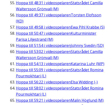
Hoppa till
48:31
i videospelaren
Statsrådet Camilla
Waltersson Grönvall (M)
Hoppa till
49:37
i videospelaren
Torsten Elofsson
(KD)
Hoppa till
49:58
i videospelaren
Ewa Pihl Krabbe (S)
Hoppa till
50:47
i videospelaren
Kulturminister
Parisa Liljestrand (M)
Hoppa till
51:54
i videospelaren
Johnny Svedin (SD)
Hoppa till
53:02
i videospelaren
Statsrådet Camilla
Waltersson Grönvall (M)
Hoppa till
54:13
i videospelaren
Katarina Luhr (MP)
Hoppa till
55:09
i videospelaren
Statsrådet Romina
Pourmokhtari (L)
Hoppa till
56:22
i videospelaren
Elsa Widding (-)
Hoppa till
58:02
i videospelaren
Statsrådet Romina
Pourmokhtari (L)
Hoppa till
59:21
i videospelaren
Malin Höglund (M)