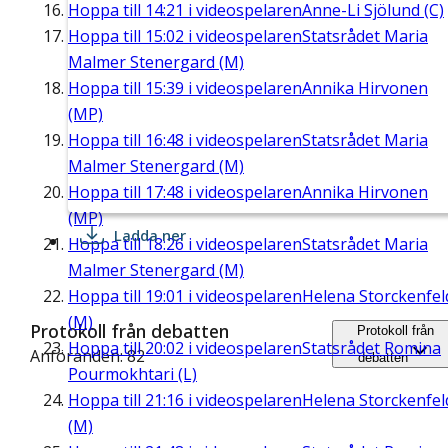
Hoppa till
14:21
i videospelaren
Anne-Li Sjölund (C)
Hoppa till
15:02
i videospelaren
Statsrådet Maria
Malmer Stenergard (M)
Hoppa till
15:39
i videospelaren
Annika Hirvonen
(MP)
Hoppa till
16:48
i videospelaren
Statsrådet Maria
Malmer Stenergard (M)
Hoppa till
17:48
i videospelaren
Annika Hirvonen
(MP)
Ladda ner
Hoppa till
18:26
i videospelaren
Statsrådet Maria
Malmer Stenergard (M)
Hoppa till
19:01
i videospelaren
Helena Storckenfel
(M)
Protokoll från debatten
Protokoll från
Hoppa till
20:02
i videospelaren
Statsrådet Romina
Anföranden: 82
debatten
Pourmokhtari (L)
Hoppa till
21:16
i videospelaren
Helena Storckenfel
(M)