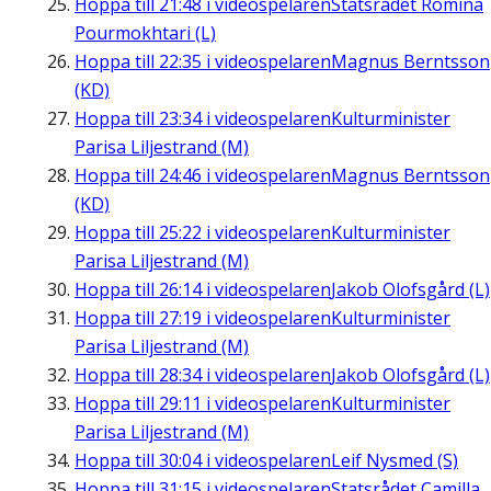
Hoppa till
21:48
i videospelaren
Statsrådet Romina
Pourmokhtari (L)
Hoppa till
22:35
i videospelaren
Magnus Berntsson
(KD)
Hoppa till
23:34
i videospelaren
Kulturminister
Parisa Liljestrand (M)
Hoppa till
24:46
i videospelaren
Magnus Berntsson
(KD)
Hoppa till
25:22
i videospelaren
Kulturminister
Parisa Liljestrand (M)
Hoppa till
26:14
i videospelaren
Jakob Olofsgård (L)
Hoppa till
27:19
i videospelaren
Kulturminister
Parisa Liljestrand (M)
Hoppa till
28:34
i videospelaren
Jakob Olofsgård (L)
Hoppa till
29:11
i videospelaren
Kulturminister
Parisa Liljestrand (M)
Hoppa till
30:04
i videospelaren
Leif Nysmed (S)
Hoppa till
31:15
i videospelaren
Statsrådet Camilla