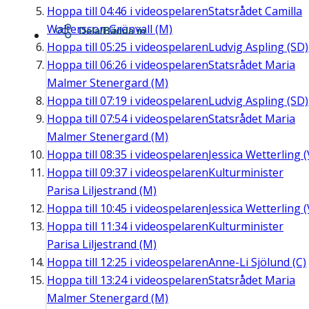
Hoppa till
04:46
i videospelaren
Statsrådet Camilla
Waltersson Grönvall (M)
Dela/Bädda in
Hoppa till
05:25
i videospelaren
Ludvig Aspling (SD)
Hoppa till
06:26
i videospelaren
Statsrådet Maria
Malmer Stenergard (M)
Hoppa till
07:19
i videospelaren
Ludvig Aspling (SD)
Hoppa till
07:54
i videospelaren
Statsrådet Maria
Malmer Stenergard (M)
Hoppa till
08:35
i videospelaren
Jessica Wetterling (
Hoppa till
09:37
i videospelaren
Kulturminister
Parisa Liljestrand (M)
Hoppa till
10:45
i videospelaren
Jessica Wetterling (
Hoppa till
11:34
i videospelaren
Kulturminister
Parisa Liljestrand (M)
Hoppa till
12:25
i videospelaren
Anne-Li Sjölund (C)
Hoppa till
13:24
i videospelaren
Statsrådet Maria
Malmer Stenergard (M)