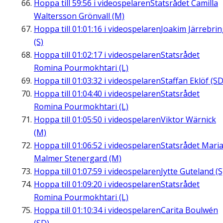
Hoppa till
59:56
i videospelaren
Statsrådet Camilla
Waltersson Grönvall (M)
Hoppa till
01:01:16
i videospelaren
Joakim Järrebri
(S)
Hoppa till
01:02:17
i videospelaren
Statsrådet
Romina Pourmokhtari (L)
Hoppa till
01:03:32
i videospelaren
Staffan Eklöf (SD
Hoppa till
01:04:40
i videospelaren
Statsrådet
Romina Pourmokhtari (L)
Hoppa till
01:05:50
i videospelaren
Viktor Wärnick
(M)
Hoppa till
01:06:52
i videospelaren
Statsrådet Mari
Malmer Stenergard (M)
Hoppa till
01:07:59
i videospelaren
Jytte Guteland (S
Hoppa till
01:09:20
i videospelaren
Statsrådet
Romina Pourmokhtari (L)
Hoppa till
01:10:34
i videospelaren
Carita Boulwén