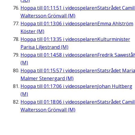
(SD)
Hoppa till
01:11:51
i videospelaren
Statsrådet Camil
Waltersson Grönvall (M)
Hoppa till
01:13:06
i videospelaren
Emma Ahlström
Köster (M)
Hoppa till
01:13:35
i videospelaren
Kulturminister
Parisa Liljestrand (M)
Hoppa till
01:14:58
i videospelaren
Fredrik Sawestå
(M)
Hoppa till
01:15:57
i videospelaren
Statsrådet Mari
Malmer Stenergard (M)
Hoppa till
01:17:06
i videospelaren
Johan Hultberg
(M)
Hoppa till
01:18:06
i videospelaren
Statsrådet Camil
Waltersson Grönvall (M)