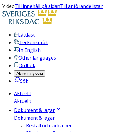
Video
Till innehåll på sidan
Till anförandelistan
Lättläst
Teckenspråk
In English
Other languages
Ordbok
Aktivera lyssna
Sök
Aktuellt
Aktuellt
Dokument & lagar
Dokument & lagar
Beställ och ladda ner