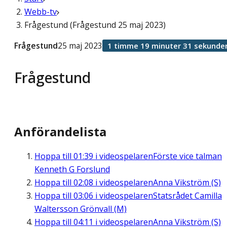
Webb-tv
Frågestund (Frågestund 25 maj 2023)
Frågestund
25 maj 2023
1 timme 19 minuter 31 sekunde
Frågestund
Anförandelista
Hoppa till
01:39
i videospelaren
Förste vice talman
Kenneth G Forslund
Hoppa till
02:08
i videospelaren
Anna Vikström (S)
Hoppa till
03:06
i videospelaren
Statsrådet Camilla
Waltersson Grönvall (M)
Hoppa till
04:11
i videospelaren
Anna Vikström (S)