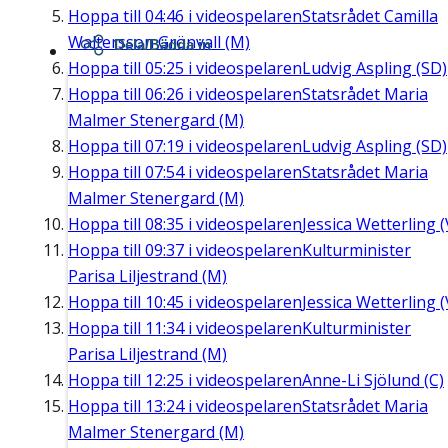
Hoppa till
04:46
i videospelaren
Statsrådet Camilla
Waltersson Grönvall (M)
Dela/Bädda in
Hoppa till
05:25
i videospelaren
Ludvig Aspling (SD)
Hoppa till
06:26
i videospelaren
Statsrådet Maria
Malmer Stenergard (M)
Hoppa till
07:19
i videospelaren
Ludvig Aspling (SD)
Hoppa till
07:54
i videospelaren
Statsrådet Maria
Malmer Stenergard (M)
Hoppa till
08:35
i videospelaren
Jessica Wetterling (
Hoppa till
09:37
i videospelaren
Kulturminister
Parisa Liljestrand (M)
Hoppa till
10:45
i videospelaren
Jessica Wetterling (
Hoppa till
11:34
i videospelaren
Kulturminister
Parisa Liljestrand (M)
Hoppa till
12:25
i videospelaren
Anne-Li Sjölund (C)
Hoppa till
13:24
i videospelaren
Statsrådet Maria
Malmer Stenergard (M)