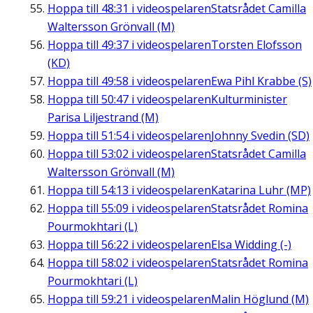
Hoppa till
48:31
i videospelaren
Statsrådet Camilla
Waltersson Grönvall (M)
Hoppa till
49:37
i videospelaren
Torsten Elofsson
(KD)
Hoppa till
49:58
i videospelaren
Ewa Pihl Krabbe (S)
Hoppa till
50:47
i videospelaren
Kulturminister
Parisa Liljestrand (M)
Hoppa till
51:54
i videospelaren
Johnny Svedin (SD)
Hoppa till
53:02
i videospelaren
Statsrådet Camilla
Waltersson Grönvall (M)
Hoppa till
54:13
i videospelaren
Katarina Luhr (MP)
Hoppa till
55:09
i videospelaren
Statsrådet Romina
Pourmokhtari (L)
Hoppa till
56:22
i videospelaren
Elsa Widding (-)
Hoppa till
58:02
i videospelaren
Statsrådet Romina
Pourmokhtari (L)
Hoppa till
59:21
i videospelaren
Malin Höglund (M)