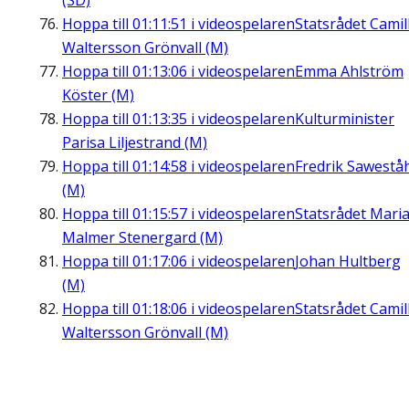
(SD)
Hoppa till
01:11:51
i videospelaren
Statsrådet Camil
Waltersson Grönvall (M)
Hoppa till
01:13:06
i videospelaren
Emma Ahlström
Köster (M)
Hoppa till
01:13:35
i videospelaren
Kulturminister
Parisa Liljestrand (M)
Hoppa till
01:14:58
i videospelaren
Fredrik Sawestå
(M)
Hoppa till
01:15:57
i videospelaren
Statsrådet Mari
Malmer Stenergard (M)
Hoppa till
01:17:06
i videospelaren
Johan Hultberg
(M)
Hoppa till
01:18:06
i videospelaren
Statsrådet Camil
Waltersson Grönvall (M)