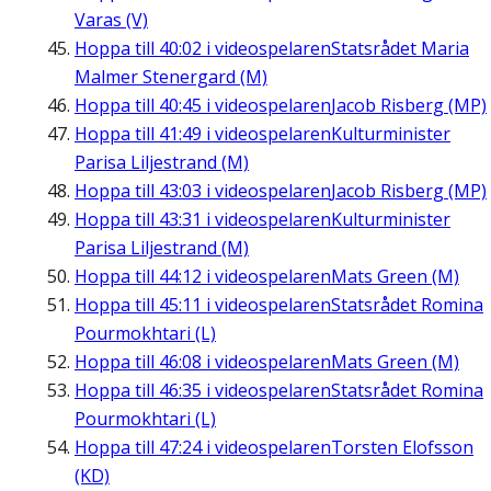
Varas (V)
Hoppa till
40:02
i videospelaren
Statsrådet Maria
Malmer Stenergard (M)
Hoppa till
40:45
i videospelaren
Jacob Risberg (MP)
Hoppa till
41:49
i videospelaren
Kulturminister
Parisa Liljestrand (M)
Hoppa till
43:03
i videospelaren
Jacob Risberg (MP)
Hoppa till
43:31
i videospelaren
Kulturminister
Parisa Liljestrand (M)
Hoppa till
44:12
i videospelaren
Mats Green (M)
Hoppa till
45:11
i videospelaren
Statsrådet Romina
Pourmokhtari (L)
Hoppa till
46:08
i videospelaren
Mats Green (M)
Hoppa till
46:35
i videospelaren
Statsrådet Romina
Pourmokhtari (L)
Hoppa till
47:24
i videospelaren
Torsten Elofsson
(KD)