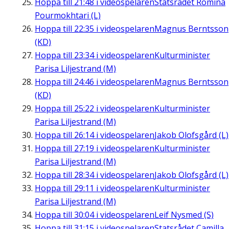
Hoppa till
21:48
i videospelaren
Statsrådet Romina
Pourmokhtari (L)
Hoppa till
22:35
i videospelaren
Magnus Berntsson
(KD)
Hoppa till
23:34
i videospelaren
Kulturminister
Parisa Liljestrand (M)
Hoppa till
24:46
i videospelaren
Magnus Berntsson
(KD)
Hoppa till
25:22
i videospelaren
Kulturminister
Parisa Liljestrand (M)
Hoppa till
26:14
i videospelaren
Jakob Olofsgård (L)
Hoppa till
27:19
i videospelaren
Kulturminister
Parisa Liljestrand (M)
Hoppa till
28:34
i videospelaren
Jakob Olofsgård (L)
Hoppa till
29:11
i videospelaren
Kulturminister
Parisa Liljestrand (M)
Hoppa till
30:04
i videospelaren
Leif Nysmed (S)
Hoppa till
31:15
i videospelaren
Statsrådet Camilla