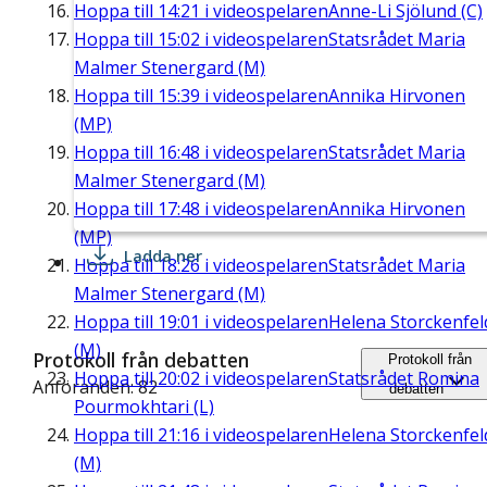
Hoppa till
14:21
i videospelaren
Anne-Li Sjölund (C)
Hoppa till
15:02
i videospelaren
Statsrådet Maria
Malmer Stenergard (M)
Hoppa till
15:39
i videospelaren
Annika Hirvonen
(MP)
Hoppa till
16:48
i videospelaren
Statsrådet Maria
Malmer Stenergard (M)
Hoppa till
17:48
i videospelaren
Annika Hirvonen
(MP)
Ladda ner
Hoppa till
18:26
i videospelaren
Statsrådet Maria
Malmer Stenergard (M)
Hoppa till
19:01
i videospelaren
Helena Storckenfel
(M)
Protokoll från debatten
Protokoll från
Hoppa till
20:02
i videospelaren
Statsrådet Romina
Anföranden: 82
debatten
Pourmokhtari (L)
Hoppa till
21:16
i videospelaren
Helena Storckenfel
(M)