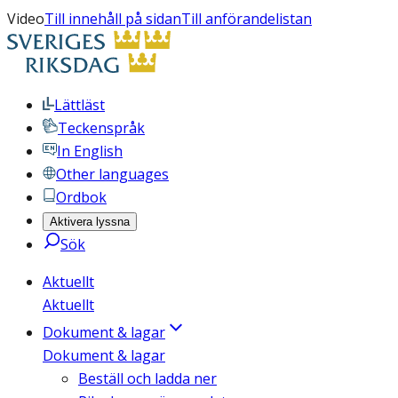
Video
Till innehåll på sidan
Till anförandelistan
Lättläst
Teckenspråk
In English
Other languages
Ordbok
Aktivera lyssna
Sök
Aktuellt
Aktuellt
Dokument & lagar
Dokument & lagar
Beställ och ladda ner