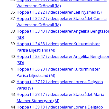
Waltersson Grönvall (M)
Hoppa till
32:22
i videospelaren
Leif Nysmed (S)
Hoppa till
32:57
i videospelaren
Statsrådet Camilla
Waltersson Grönvall (M)
Hoppa till
33:40
i videospelaren
Angelika Bengtsso
(SD)
Hoppa till
34:38
i videospelaren
Kulturminister
Parisa Liljestrand (M)
Hoppa till
35:47
i videospelaren
Angelika Bengtsso
(SD)
Hoppa till
36:23
i videospelaren
Kulturminister
Parisa Liljestrand (M)
Hoppa till
37:12
i videospelaren
Lorena Delgado
Varas (V)
Hoppa till
38:17
i videospelaren
Statsrådet Maria
Malmer Stenergard (M)
Hoppa till
39:18
i videospelaren
Lorena Delgado