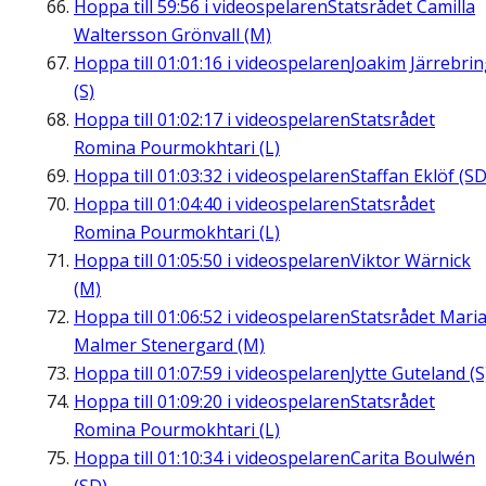
Hoppa till
59:56
i videospelaren
Statsrådet Camilla
Waltersson Grönvall (M)
Hoppa till
01:01:16
i videospelaren
Joakim Järrebri
(S)
Hoppa till
01:02:17
i videospelaren
Statsrådet
Romina Pourmokhtari (L)
Hoppa till
01:03:32
i videospelaren
Staffan Eklöf (SD
Hoppa till
01:04:40
i videospelaren
Statsrådet
Romina Pourmokhtari (L)
Hoppa till
01:05:50
i videospelaren
Viktor Wärnick
(M)
Hoppa till
01:06:52
i videospelaren
Statsrådet Mari
Malmer Stenergard (M)
Hoppa till
01:07:59
i videospelaren
Jytte Guteland (S
Hoppa till
01:09:20
i videospelaren
Statsrådet
Romina Pourmokhtari (L)
Hoppa till
01:10:34
i videospelaren
Carita Boulwén