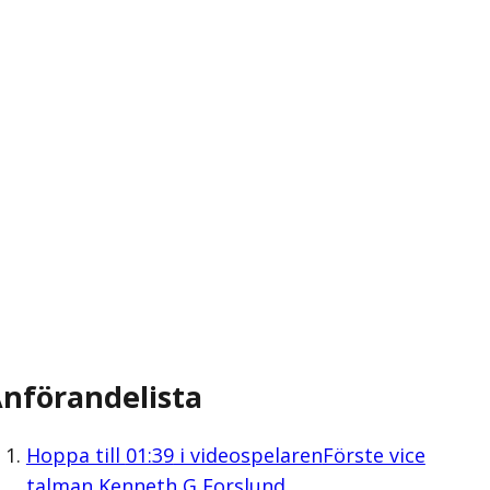
nförandelista
Hoppa till
01:39
i videospelaren
Förste vice
talman Kenneth G Forslund