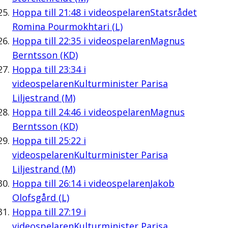
Hoppa till
21:48
i videospelaren
Statsrådet
Romina Pourmokhtari (L)
Hoppa till
22:35
i videospelaren
Magnus
Berntsson (KD)
Hoppa till
23:34
i
videospelaren
Kulturminister Parisa
Liljestrand (M)
Hoppa till
24:46
i videospelaren
Magnus
Berntsson (KD)
Hoppa till
25:22
i
videospelaren
Kulturminister Parisa
Liljestrand (M)
Hoppa till
26:14
i videospelaren
Jakob
Olofsgård (L)
Hoppa till
27:19
i
videospelaren
Kulturminister Parisa