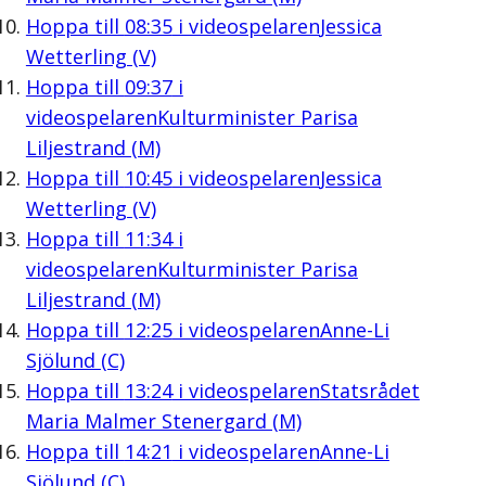
Hoppa till
08:35
i videospelaren
Jessica
Wetterling (V)
Hoppa till
09:37
i
videospelaren
Kulturminister Parisa
Liljestrand (M)
Hoppa till
10:45
i videospelaren
Jessica
Wetterling (V)
Hoppa till
11:34
i
videospelaren
Kulturminister Parisa
Liljestrand (M)
Hoppa till
12:25
i videospelaren
Anne-Li
Sjölund (C)
Hoppa till
13:24
i videospelaren
Statsrådet
Maria Malmer Stenergard (M)
Hoppa till
14:21
i videospelaren
Anne-Li
Sjölund (C)