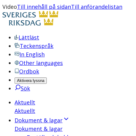
Video
Till innehåll på sidan
Till anförandelistan
Lättläst
Teckenspråk
In English
Other languages
Ordbok
Aktivera lyssna
Sök
Aktuellt
Aktuellt
Dokument & lagar
Dokument & lagar