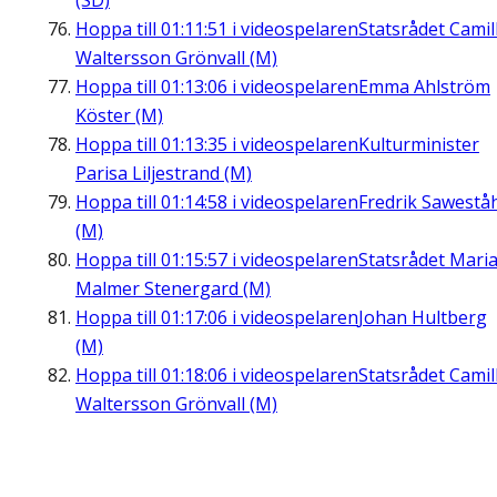
(SD)
Hoppa till
01:11:51
i videospelaren
Statsrådet Camil
Waltersson Grönvall (M)
Hoppa till
01:13:06
i videospelaren
Emma Ahlström
Köster (M)
Hoppa till
01:13:35
i videospelaren
Kulturminister
Parisa Liljestrand (M)
Hoppa till
01:14:58
i videospelaren
Fredrik Sawestå
(M)
Hoppa till
01:15:57
i videospelaren
Statsrådet Mari
Malmer Stenergard (M)
Hoppa till
01:17:06
i videospelaren
Johan Hultberg
(M)
Hoppa till
01:18:06
i videospelaren
Statsrådet Camil
Waltersson Grönvall (M)