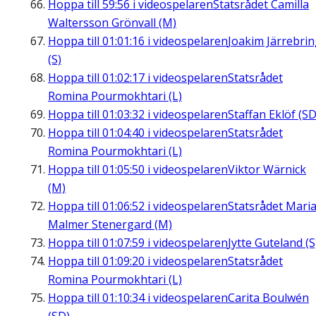
Hoppa till
59:56
i videospelaren
Statsrådet Camilla
Waltersson Grönvall (M)
Hoppa till
01:01:16
i videospelaren
Joakim Järrebri
(S)
Hoppa till
01:02:17
i videospelaren
Statsrådet
Romina Pourmokhtari (L)
Hoppa till
01:03:32
i videospelaren
Staffan Eklöf (SD
Hoppa till
01:04:40
i videospelaren
Statsrådet
Romina Pourmokhtari (L)
Hoppa till
01:05:50
i videospelaren
Viktor Wärnick
(M)
Hoppa till
01:06:52
i videospelaren
Statsrådet Mari
Malmer Stenergard (M)
Hoppa till
01:07:59
i videospelaren
Jytte Guteland (S
Hoppa till
01:09:20
i videospelaren
Statsrådet
Romina Pourmokhtari (L)
Hoppa till
01:10:34
i videospelaren
Carita Boulwén