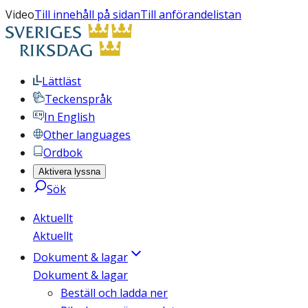
Video
Till innehåll på sidan
Till anförandelistan
Lättläst
Teckenspråk
In English
Other languages
Ordbok
Aktivera lyssna
Sök
Aktuellt
Aktuellt
Dokument & lagar
Dokument & lagar
Beställ och ladda ner