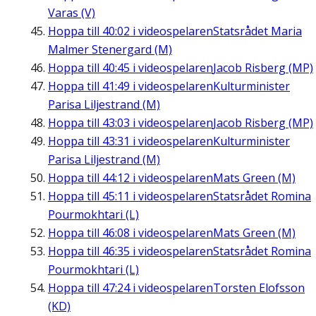
Varas (V)
Hoppa till
40:02
i videospelaren
Statsrådet Maria
Malmer Stenergard (M)
Hoppa till
40:45
i videospelaren
Jacob Risberg (MP)
Hoppa till
41:49
i videospelaren
Kulturminister
Parisa Liljestrand (M)
Hoppa till
43:03
i videospelaren
Jacob Risberg (MP)
Hoppa till
43:31
i videospelaren
Kulturminister
Parisa Liljestrand (M)
Hoppa till
44:12
i videospelaren
Mats Green (M)
Hoppa till
45:11
i videospelaren
Statsrådet Romina
Pourmokhtari (L)
Hoppa till
46:08
i videospelaren
Mats Green (M)
Hoppa till
46:35
i videospelaren
Statsrådet Romina
Pourmokhtari (L)
Hoppa till
47:24
i videospelaren
Torsten Elofsson
(KD)