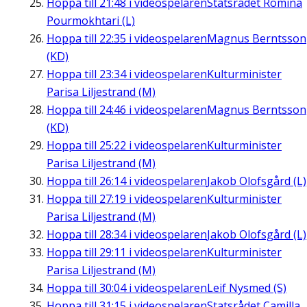
Hoppa till
21:48
i videospelaren
Statsrådet Romina
Pourmokhtari (L)
Hoppa till
22:35
i videospelaren
Magnus Berntsson
(KD)
Hoppa till
23:34
i videospelaren
Kulturminister
Parisa Liljestrand (M)
Hoppa till
24:46
i videospelaren
Magnus Berntsson
(KD)
Hoppa till
25:22
i videospelaren
Kulturminister
Parisa Liljestrand (M)
Hoppa till
26:14
i videospelaren
Jakob Olofsgård (L)
Hoppa till
27:19
i videospelaren
Kulturminister
Parisa Liljestrand (M)
Hoppa till
28:34
i videospelaren
Jakob Olofsgård (L)
Hoppa till
29:11
i videospelaren
Kulturminister
Parisa Liljestrand (M)
Hoppa till
30:04
i videospelaren
Leif Nysmed (S)
Hoppa till
31:15
i videospelaren
Statsrådet Camilla