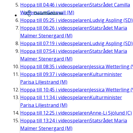
Hoppa till
04:46
i videospelaren
Statsrådet Camilla
Waltersson Grönvall (M)
Dela/Bädda in
Hoppa till
05:25
i videospelaren
Ludvig Aspling (SD)
Hoppa till
06:26
i videospelaren
Statsrådet Maria
Malmer Stenergard (M)
Hoppa till
07:19
i videospelaren
Ludvig Aspling (SD)
Hoppa till
07:54
i videospelaren
Statsrådet Maria
Malmer Stenergard (M)
Hoppa till
08:35
i videospelaren
Jessica Wetterling (
Hoppa till
09:37
i videospelaren
Kulturminister
Parisa Liljestrand (M)
Hoppa till
10:45
i videospelaren
Jessica Wetterling (
Hoppa till
11:34
i videospelaren
Kulturminister
Parisa Liljestrand (M)
Hoppa till
12:25
i videospelaren
Anne-Li Sjölund (C)
Hoppa till
13:24
i videospelaren
Statsrådet Maria
Malmer Stenergard (M)