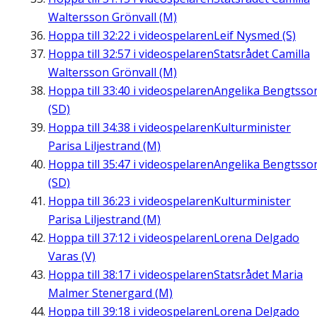
Waltersson Grönvall (M)
Hoppa till
32:22
i videospelaren
Leif Nysmed (S)
Hoppa till
32:57
i videospelaren
Statsrådet Camilla
Waltersson Grönvall (M)
Hoppa till
33:40
i videospelaren
Angelika Bengtsso
(SD)
Hoppa till
34:38
i videospelaren
Kulturminister
Parisa Liljestrand (M)
Hoppa till
35:47
i videospelaren
Angelika Bengtsso
(SD)
Hoppa till
36:23
i videospelaren
Kulturminister
Parisa Liljestrand (M)
Hoppa till
37:12
i videospelaren
Lorena Delgado
Varas (V)
Hoppa till
38:17
i videospelaren
Statsrådet Maria
Malmer Stenergard (M)
Hoppa till
39:18
i videospelaren
Lorena Delgado