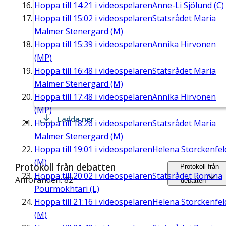
Hoppa till
14:21
i videospelaren
Anne-Li Sjölund (C)
Hoppa till
15:02
i videospelaren
Statsrådet Maria
Malmer Stenergard (M)
Hoppa till
15:39
i videospelaren
Annika Hirvonen
(MP)
Hoppa till
16:48
i videospelaren
Statsrådet Maria
Malmer Stenergard (M)
Hoppa till
17:48
i videospelaren
Annika Hirvonen
(MP)
Ladda ner
Hoppa till
18:26
i videospelaren
Statsrådet Maria
Malmer Stenergard (M)
Hoppa till
19:01
i videospelaren
Helena Storckenfel
(M)
Protokoll från debatten
Protokoll från
Hoppa till
20:02
i videospelaren
Statsrådet Romina
Anföranden: 82
debatten
Pourmokhtari (L)
Hoppa till
21:16
i videospelaren
Helena Storckenfel
(M)