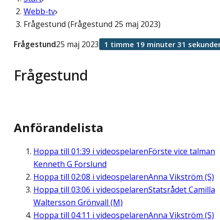
Webb-tv
Frågestund (Frågestund 25 maj 2023)
Frågestund
25 maj 2023
1 timme 19 minuter 31 sekunde
Frågestund
Anförandelista
Hoppa till
01:39
i videospelaren
Förste vice talman
Kenneth G Forslund
Hoppa till
02:08
i videospelaren
Anna Vikström (S)
Hoppa till
03:06
i videospelaren
Statsrådet Camilla
Waltersson Grönvall (M)
Hoppa till
04:11
i videospelaren
Anna Vikström (S)