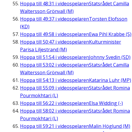
Hoppa till
48:31
i videospelaren
Statsrådet Camilla
Waltersson Grönvall (M)
Hoppa till
49:37
i videospelaren
Torsten Elofsson
(KD)
Hoppa till
49:58
i videospelaren
Ewa Pihl Krabbe (S)
Hoppa till
50:47
i videospelaren
Kulturminister
Parisa Liljestrand (M)
Hoppa till
51:54
i videospelaren
Johnny Svedin (SD)
Hoppa till
53:02
i videospelaren
Statsrådet Camilla
Waltersson Grönvall (M)
Hoppa till
54:13
i videospelaren
Katarina Luhr (MP)
Hoppa till
55:09
i videospelaren
Statsrådet Romina
Pourmokhtari (L)
Hoppa till
56:22
i videospelaren
Elsa Widding (-)
Hoppa till
58:02
i videospelaren
Statsrådet Romina
Pourmokhtari (L)
Hoppa till
59:21
i videospelaren
Malin Höglund (M)