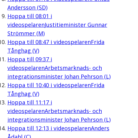
Andersson (SD)
Hoppa till
08:01
i
videospelaren
Justitieminister Gunnar
Strömmer (M)
Hoppa till
08:47
i videospelaren
Frida
Tånghag (V)
Hoppa till
09:37
i
videospelaren
Arbetsmarknads- och
integrationsminister Johan Pehrson (L)
Hoppa till
10:40
i videospelaren
Frida
Tånghag (V)
Hoppa till
11:17
i
videospelaren
Arbetsmarknads- och
integrationsminister Johan Pehrson (L)
Hoppa till
12:13
i videospelaren
Anders
Ådahl (C)