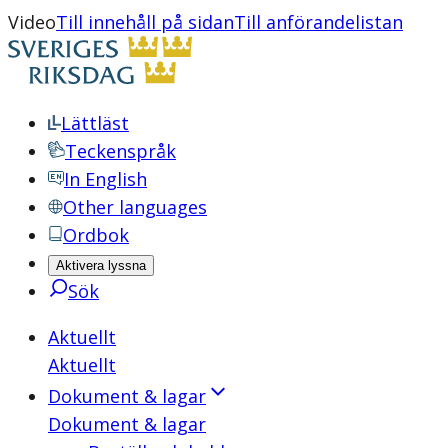
Video
Till innehåll på sidan
Till anförandelistan
Lättläst
Teckenspråk
In English
Other languages
Ordbok
Aktivera lyssna
Sök
Aktuellt
Aktuellt
Dokument & lagar
Dokument & lagar