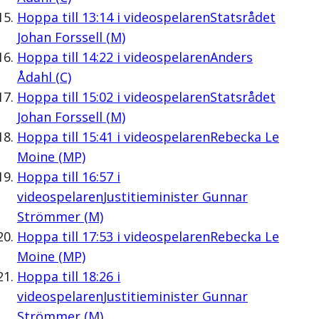
Hoppa till
13:14
i videospelaren
Statsrådet
Johan Forssell (M)
Hoppa till
14:22
i videospelaren
Anders
Ådahl (C)
Hoppa till
15:02
i videospelaren
Statsrådet
Johan Forssell (M)
Hoppa till
15:41
i videospelaren
Rebecka Le
Moine (MP)
Hoppa till
16:57
i
videospelaren
Justitieminister Gunnar
Strömmer (M)
Hoppa till
17:53
i videospelaren
Rebecka Le
Moine (MP)
Hoppa till
18:26
i
videospelaren
Justitieminister Gunnar
Strömmer (M)