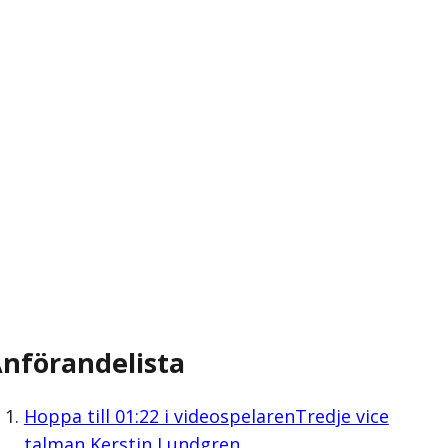
nförandelista
Hoppa till
01:22
i videospelaren
Tredje vice
talman Kerstin Lundgren