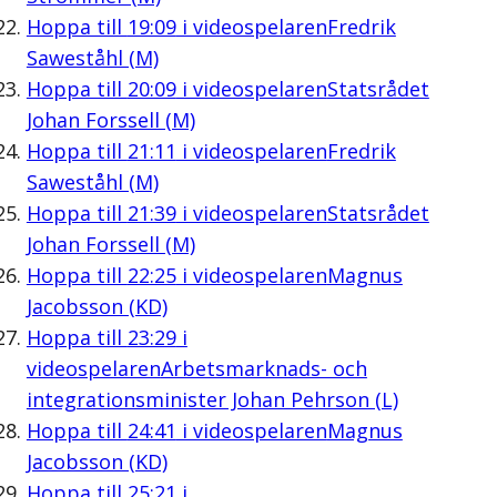
Hoppa till
19:09
i videospelaren
Fredrik
Saweståhl (M)
Hoppa till
20:09
i videospelaren
Statsrådet
Johan Forssell (M)
Hoppa till
21:11
i videospelaren
Fredrik
Saweståhl (M)
Hoppa till
21:39
i videospelaren
Statsrådet
Johan Forssell (M)
Hoppa till
22:25
i videospelaren
Magnus
Jacobsson (KD)
Hoppa till
23:29
i
videospelaren
Arbetsmarknads- och
integrationsminister Johan Pehrson (L)
Hoppa till
24:41
i videospelaren
Magnus
Jacobsson (KD)
Hoppa till
25:21
i