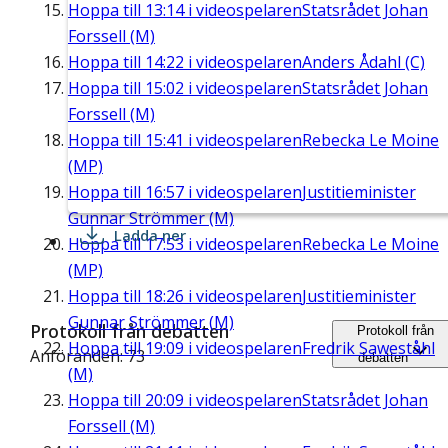
Hoppa till
13:14
i videospelaren
Statsrådet Johan
Forssell (M)
Hoppa till
14:22
i videospelaren
Anders Ådahl (C)
Hoppa till
15:02
i videospelaren
Statsrådet Johan
Forssell (M)
Hoppa till
15:41
i videospelaren
Rebecka Le Moine
(MP)
Hoppa till
16:57
i videospelaren
Justitieminister
Gunnar Strömmer (M)
Ladda ner
Hoppa till
17:53
i videospelaren
Rebecka Le Moine
(MP)
Hoppa till
18:26
i videospelaren
Justitieminister
Gunnar Strömmer (M)
Protokoll från debatten
Protokoll från
Hoppa till
19:09
i videospelaren
Fredrik Saweståhl
Anföranden: 73
debatten
(M)
Hoppa till
20:09
i videospelaren
Statsrådet Johan
Forssell (M)