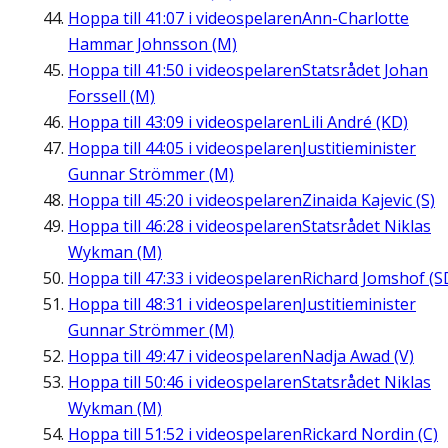
Hoppa till
41:07
i videospelaren
Ann-Charlotte
Hammar Johnsson (M)
Hoppa till
41:50
i videospelaren
Statsrådet Johan
Forssell (M)
Hoppa till
43:09
i videospelaren
Lili André (KD)
Hoppa till
44:05
i videospelaren
Justitieminister
Gunnar Strömmer (M)
Hoppa till
45:20
i videospelaren
Zinaida Kajevic (S)
Hoppa till
46:28
i videospelaren
Statsrådet Niklas
Wykman (M)
Hoppa till
47:33
i videospelaren
Richard Jomshof (S
Hoppa till
48:31
i videospelaren
Justitieminister
Gunnar Strömmer (M)
Hoppa till
49:47
i videospelaren
Nadja Awad (V)
Hoppa till
50:46
i videospelaren
Statsrådet Niklas
Wykman (M)
Hoppa till
51:52
i videospelaren
Rickard Nordin (C)