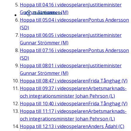
Hoppa till
04:16
i videospelaren
Justitieminister
Gunnar Strömmer (M)
Dela/Bädda in
Hoppa till
05:04
i videospelaren
Pontus Andersson
(SD)
Hoppa till
06:05
i videospelaren
Justitieminister
Gunnar Strömmer (M)
Hoppa till
07:16
i videospelaren
Pontus Andersson
(SD)
Hoppa till
08:01
i videospelaren
Justitieminister
Gunnar Strömmer (M)
Hoppa till
08:47
i videospelaren
Frida Tånghag (V)
Hoppa till
09:37
i videospelaren
Arbetsmarknads-
och integrationsminister Johan Pehrson (L)
Hoppa till
10:40
i videospelaren
Frida Tånghag (V)
Hoppa till
11:17
i videospelaren
Arbetsmarknads-
och integrationsminister Johan Pehrson (L)
Hoppa till
12:13
i videospelaren
Anders Ådahl (C)