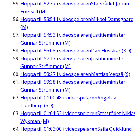
Hoppa till
52:37
i videospelaren
Statsrådet Johan
Forssell (M)
Hoppa till
53:51
i videospelaren
Mikael Damsgaard
(M)
Hoppa till
54:53
i videospelaren
Justitieminister
Gunnar Strömmer (M)
Hoppa till
56:08
i videospelaren
Dan Hovskär (KD)
Hoppa till
57:17
i videospelaren
Justitieminister
Gunnar Strömmer (M)
Hoppa till
58:27
i videospelaren
Mattias Vepsä (S)
Hoppa till
59:38
i videospelaren
Justitieminister
Gunnar Strömmer (M)
Hoppa till
01:00:48
i videospelaren
Angelica
Lundberg (SD)
Hoppa till
01:01:53
i videospelaren
Statsrådet Nikla
Wykman (M)
Hoppa till
01:03:00
i videospelaren
Saila Quicklund