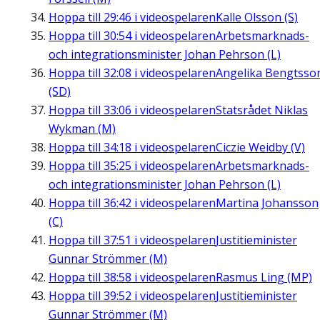
Hoppa till
29:46
i videospelaren
Kalle Olsson (S)
Hoppa till
30:54
i videospelaren
Arbetsmarknads-
och integrationsminister Johan Pehrson (L)
Hoppa till
32:08
i videospelaren
Angelika Bengtsso
(SD)
Hoppa till
33:06
i videospelaren
Statsrådet Niklas
Wykman (M)
Hoppa till
34:18
i videospelaren
Ciczie Weidby (V)
Hoppa till
35:25
i videospelaren
Arbetsmarknads-
och integrationsminister Johan Pehrson (L)
Hoppa till
36:42
i videospelaren
Martina Johansson
(C)
Hoppa till
37:51
i videospelaren
Justitieminister
Gunnar Strömmer (M)
Hoppa till
38:58
i videospelaren
Rasmus Ling (MP)
Hoppa till
39:52
i videospelaren
Justitieminister
Gunnar Strömmer (M)