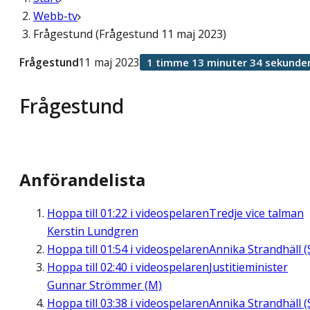
Webb-tv
Frågestund (Frågestund 11 maj 2023)
Frågestund
11 maj 2023
1 timme 13 minuter 34 sekunde
Frågestund
Anförandelista
Hoppa till
01:22
i videospelaren
Tredje vice talman
Kerstin Lundgren
Hoppa till
01:54
i videospelaren
Annika Strandhäll (
Hoppa till
02:40
i videospelaren
Justitieminister
Gunnar Strömmer (M)
Hoppa till
03:38
i videospelaren
Annika Strandhäll (