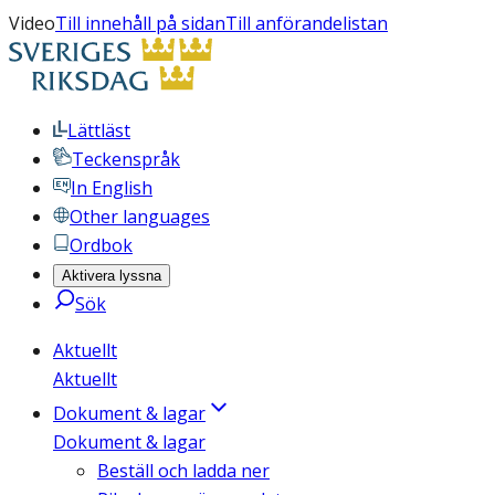
Video
Till innehåll på sidan
Till anförandelistan
Lättläst
Teckenspråk
In English
Other languages
Ordbok
Aktivera lyssna
Sök
Aktuellt
Aktuellt
Dokument & lagar
Dokument & lagar
Beställ och ladda ner