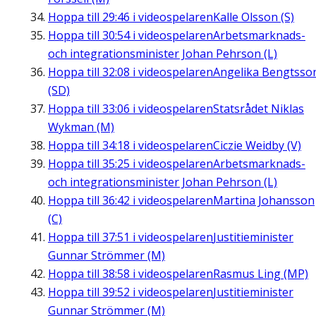
Hoppa till
29:46
i videospelaren
Kalle Olsson (S)
Hoppa till
30:54
i videospelaren
Arbetsmarknads-
och integrationsminister Johan Pehrson (L)
Hoppa till
32:08
i videospelaren
Angelika Bengtsso
(SD)
Hoppa till
33:06
i videospelaren
Statsrådet Niklas
Wykman (M)
Hoppa till
34:18
i videospelaren
Ciczie Weidby (V)
Hoppa till
35:25
i videospelaren
Arbetsmarknads-
och integrationsminister Johan Pehrson (L)
Hoppa till
36:42
i videospelaren
Martina Johansson
(C)
Hoppa till
37:51
i videospelaren
Justitieminister
Gunnar Strömmer (M)
Hoppa till
38:58
i videospelaren
Rasmus Ling (MP)
Hoppa till
39:52
i videospelaren
Justitieminister
Gunnar Strömmer (M)