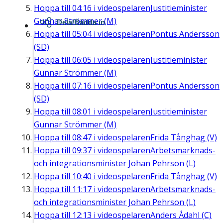
Hoppa till
04:16
i videospelaren
Justitieminister
Gunnar Strömmer (M)
Dela/Bädda in
Hoppa till
05:04
i videospelaren
Pontus Andersson
(SD)
Hoppa till
06:05
i videospelaren
Justitieminister
Gunnar Strömmer (M)
Hoppa till
07:16
i videospelaren
Pontus Andersson
(SD)
Hoppa till
08:01
i videospelaren
Justitieminister
Gunnar Strömmer (M)
Hoppa till
08:47
i videospelaren
Frida Tånghag (V)
Hoppa till
09:37
i videospelaren
Arbetsmarknads-
och integrationsminister Johan Pehrson (L)
Hoppa till
10:40
i videospelaren
Frida Tånghag (V)
Hoppa till
11:17
i videospelaren
Arbetsmarknads-
och integrationsminister Johan Pehrson (L)
Hoppa till
12:13
i videospelaren
Anders Ådahl (C)