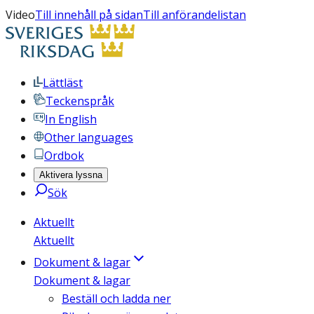
Video
Till innehåll på sidan
Till anförandelistan
Lättläst
Teckenspråk
In English
Other languages
Ordbok
Aktivera lyssna
Sök
Aktuellt
Aktuellt
Dokument & lagar
Dokument & lagar
Beställ och ladda ner