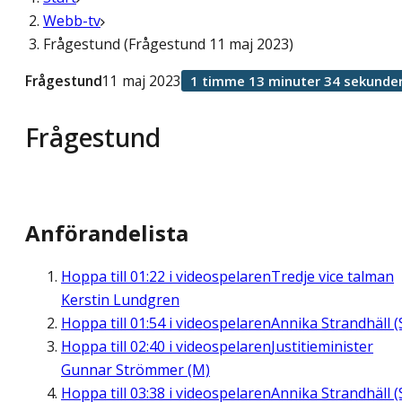
Webb-tv
Frågestund (Frågestund 11 maj 2023)
Frågestund
11 maj 2023
1 timme 13 minuter 34 sekunde
Frågestund
Anförandelista
Hoppa till
01:22
i videospelaren
Tredje vice talman
Kerstin Lundgren
Hoppa till
01:54
i videospelaren
Annika Strandhäll (
Hoppa till
02:40
i videospelaren
Justitieminister
Gunnar Strömmer (M)
Hoppa till
03:38
i videospelaren
Annika Strandhäll (