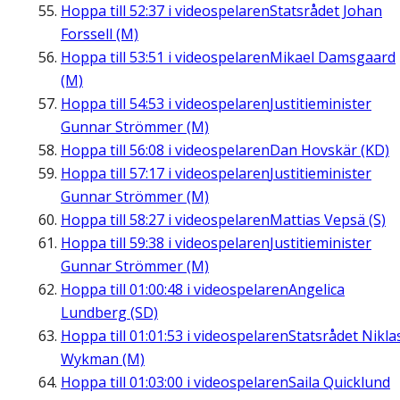
Hoppa till
52:37
i videospelaren
Statsrådet Johan
Forssell (M)
Hoppa till
53:51
i videospelaren
Mikael Damsgaard
(M)
Hoppa till
54:53
i videospelaren
Justitieminister
Gunnar Strömmer (M)
Hoppa till
56:08
i videospelaren
Dan Hovskär (KD)
Hoppa till
57:17
i videospelaren
Justitieminister
Gunnar Strömmer (M)
Hoppa till
58:27
i videospelaren
Mattias Vepsä (S)
Hoppa till
59:38
i videospelaren
Justitieminister
Gunnar Strömmer (M)
Hoppa till
01:00:48
i videospelaren
Angelica
Lundberg (SD)
Hoppa till
01:01:53
i videospelaren
Statsrådet Nikla
Wykman (M)
Hoppa till
01:03:00
i videospelaren
Saila Quicklund