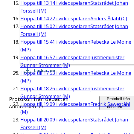
Hoppa till
13:14
i videospelaren
Statsrådet Johan
Forssell (M)
Hoppa till
14:22
i videospelaren
Anders Ådahl (C)
Hoppa till
15:02
i videospelaren
Statsrådet Johan
Forssell (M)
Hoppa till
15:41
i videospelaren
Rebecka Le Moine
(MP)
Hoppa till
16:57
i videospelaren
Justitieminister
Gunnar Strömmer (M)
Ladda ner
Hoppa till
17:53
i videospelaren
Rebecka Le Moine
(MP)
Hoppa till
18:26
i videospelaren
Justitieminister
Gunnar Strömmer (M)
Protokoll från debatten
Protokoll från
Hoppa till
19:09
i videospelaren
Fredrik Saweståhl
Anföranden: 73
debatten
(M)
Hoppa till
20:09
i videospelaren
Statsrådet Johan
Forssell (M)