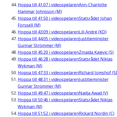
Hoppa till
41:07
i videospelaren
Ann-Charlotte
Hammar Johnsson (M)
Hoppa till
41:50
i videospelaren
Statsrådet Johan
Forssell (M)
Hoppa till
43:09
i videospelaren
Lili André (KD)
Hoppa till
44:05
i videospelaren
Justitieminister
Gunnar Strömmer (M)
Hoppa till
45:20
i videospelaren
Zinaida Kajevic (S)
Hoppa till
46:28
i videospelaren
Statsrådet Niklas
Wykman (M)
Hoppa till
47:33
i videospelaren
Richard Jomshof (S
Hoppa till
48:31
i videospelaren
Justitieminister
Gunnar Strömmer (M)
Hoppa till
49:47
i videospelaren
Nadja Awad (V)
Hoppa till
50:46
i videospelaren
Statsrådet Niklas
Wykman (M)
Hoppa till
51:52
i videospelaren
Rickard Nordin (C)