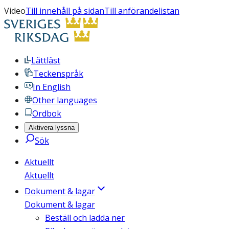
Video
Till innehåll på sidan
Till anförandelistan
Lättläst
Teckenspråk
In English
Other languages
Ordbok
Aktivera lyssna
Sök
Aktuellt
Aktuellt
Dokument & lagar
Dokument & lagar
Beställ och ladda ner