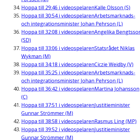
Hoppa till
29:46
i videospelaren
Kalle Olsson (S)
Hoppa till
30:54
i videospelaren
Arbetsmarknads-
och integrationsminister Johan Pehrson (L)
Hoppa till
32:08
i videospelaren
Angelika Bengtsso
(SD)
Hoppa till
33:06
i videospelaren
Statsrådet Niklas
Wykman (M)
Hoppa till
34:18
i videospelaren
Ciczie Weidby (V)
Hoppa till
35:25
i videospelaren
Arbetsmarknads-
och integrationsminister Johan Pehrson (L)
Hoppa till
36:42
i videospelaren
Martina Johansson
(C)
Hoppa till
37:51
i videospelaren
Justitieminister
Gunnar Strömmer (M)
Hoppa till
38:58
i videospelaren
Rasmus Ling (MP)
Hoppa till
39:52
i videospelaren
Justitieminister
Gunnar Strömmer (M)