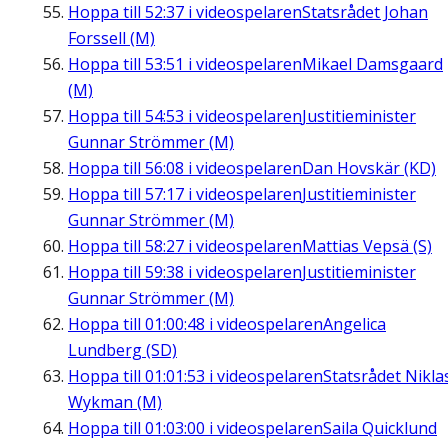
Hoppa till
52:37
i videospelaren
Statsrådet Johan
Forssell (M)
Hoppa till
53:51
i videospelaren
Mikael Damsgaard
(M)
Hoppa till
54:53
i videospelaren
Justitieminister
Gunnar Strömmer (M)
Hoppa till
56:08
i videospelaren
Dan Hovskär (KD)
Hoppa till
57:17
i videospelaren
Justitieminister
Gunnar Strömmer (M)
Hoppa till
58:27
i videospelaren
Mattias Vepsä (S)
Hoppa till
59:38
i videospelaren
Justitieminister
Gunnar Strömmer (M)
Hoppa till
01:00:48
i videospelaren
Angelica
Lundberg (SD)
Hoppa till
01:01:53
i videospelaren
Statsrådet Nikla
Wykman (M)
Hoppa till
01:03:00
i videospelaren
Saila Quicklund