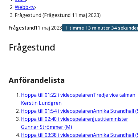
Webb-tv
Frågestund (Frågestund 11 maj 2023)
Frågestund
11 maj 2023
1 timme 13 minuter 34 sekunde
Frågestund
Anförandelista
Hoppa till
01:22
i videospelaren
Tredje vice talman
Kerstin Lundgren
Hoppa till
01:54
i videospelaren
Annika Strandhäll (
Hoppa till
02:40
i videospelaren
Justitieminister
Gunnar Strömmer (M)
Hoppa till
03:38
i videospelaren
Annika Strandhäll (