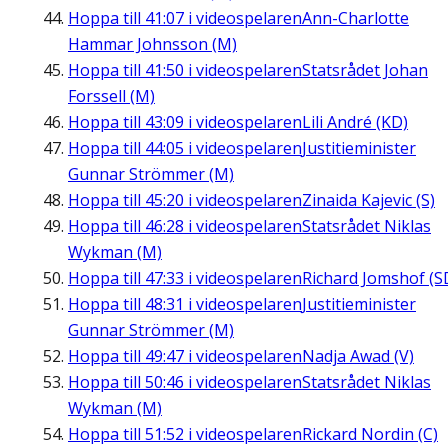
Hoppa till
41:07
i videospelaren
Ann-Charlotte
Hammar Johnsson (M)
Hoppa till
41:50
i videospelaren
Statsrådet Johan
Forssell (M)
Hoppa till
43:09
i videospelaren
Lili André (KD)
Hoppa till
44:05
i videospelaren
Justitieminister
Gunnar Strömmer (M)
Hoppa till
45:20
i videospelaren
Zinaida Kajevic (S)
Hoppa till
46:28
i videospelaren
Statsrådet Niklas
Wykman (M)
Hoppa till
47:33
i videospelaren
Richard Jomshof (S
Hoppa till
48:31
i videospelaren
Justitieminister
Gunnar Strömmer (M)
Hoppa till
49:47
i videospelaren
Nadja Awad (V)
Hoppa till
50:46
i videospelaren
Statsrådet Niklas
Wykman (M)
Hoppa till
51:52
i videospelaren
Rickard Nordin (C)