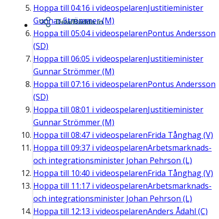
Hoppa till
04:16
i videospelaren
Justitieminister
Gunnar Strömmer (M)
Dela/Bädda in
Hoppa till
05:04
i videospelaren
Pontus Andersson
(SD)
Hoppa till
06:05
i videospelaren
Justitieminister
Gunnar Strömmer (M)
Hoppa till
07:16
i videospelaren
Pontus Andersson
(SD)
Hoppa till
08:01
i videospelaren
Justitieminister
Gunnar Strömmer (M)
Hoppa till
08:47
i videospelaren
Frida Tånghag (V)
Hoppa till
09:37
i videospelaren
Arbetsmarknads-
och integrationsminister Johan Pehrson (L)
Hoppa till
10:40
i videospelaren
Frida Tånghag (V)
Hoppa till
11:17
i videospelaren
Arbetsmarknads-
och integrationsminister Johan Pehrson (L)
Hoppa till
12:13
i videospelaren
Anders Ådahl (C)