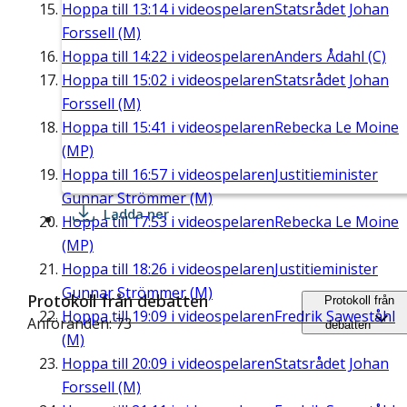
Hoppa till
13:14
i videospelaren
Statsrådet Johan
Forssell (M)
Hoppa till
14:22
i videospelaren
Anders Ådahl (C)
Hoppa till
15:02
i videospelaren
Statsrådet Johan
Forssell (M)
Hoppa till
15:41
i videospelaren
Rebecka Le Moine
(MP)
Hoppa till
16:57
i videospelaren
Justitieminister
Gunnar Strömmer (M)
Ladda ner
Hoppa till
17:53
i videospelaren
Rebecka Le Moine
(MP)
Hoppa till
18:26
i videospelaren
Justitieminister
Gunnar Strömmer (M)
Protokoll från debatten
Protokoll från
Hoppa till
19:09
i videospelaren
Fredrik Saweståhl
Anföranden: 73
debatten
(M)
Hoppa till
20:09
i videospelaren
Statsrådet Johan
Forssell (M)