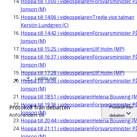
Hoppa till
13:00
i videospelaren
Försvarsminister P
Jonson (M)
Hoppa till
14:06
i videospelaren
Tredje vice talman
Kerstin Lundgren (C)
Hoppa till
14:42
i videospelaren
Försvarsminister P
Jonson (M)
Hoppa till
15:25
i videospelaren
Ulf Holm (MP)
Hoppa till
16:37
i videospelaren
Försvarsminister P
Jonson (M)
Hoppa till
17:28
i videospelaren
Ulf Holm (MP)
Ladda ner
Hoppa till
18:06
i videospelaren
Försvarsminister P
Jonson (M)
Hoppa till
18:51
i videospelaren
Helena Bouveng (M
Hoppa till
19:36
i videospelaren
Försvarsminister P
Protokoll från debatten
Protokoll från
Jonson (M)
Anföranden: 68
debatten
Hoppa till
20:44
i videospelaren
Helena Bouveng (M
Hoppa till
21:11
i videospelaren
Försvarsminister P
Jonson (M)