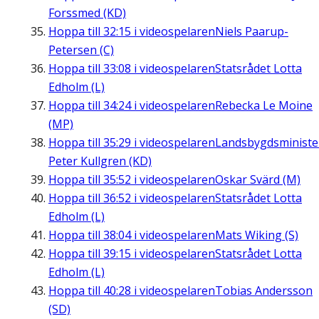
Forssmed (KD)
Hoppa till
32:15
i videospelaren
Niels Paarup-
Petersen (C)
Hoppa till
33:08
i videospelaren
Statsrådet Lotta
Edholm (L)
Hoppa till
34:24
i videospelaren
Rebecka Le Moine
(MP)
Hoppa till
35:29
i videospelaren
Landsbygdsministe
Peter Kullgren (KD)
Hoppa till
35:52
i videospelaren
Oskar Svärd (M)
Hoppa till
36:52
i videospelaren
Statsrådet Lotta
Edholm (L)
Hoppa till
38:04
i videospelaren
Mats Wiking (S)
Hoppa till
39:15
i videospelaren
Statsrådet Lotta
Edholm (L)
Hoppa till
40:28
i videospelaren
Tobias Andersson
(SD)