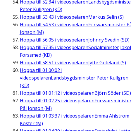
Hoppa till
52:34
i videospelaren
Landsbygdsministe
Peter Kullgren (KD)
Hoppa till
53:43
i videospelaren
Markus Selin (S)
Hoppa till
54:53
i videospelaren
Försvarsminister P
Jonson (M)
Hoppa till
56:05
i videospelaren
Johnny Svedin (SD)
Hoppa till
57:35
i videospelaren
Socialminister Jako
Forssmed (KD)
Hoppa till
58:51
i videospelaren
Jytte Guteland (S)
Hoppa till
01:00:02
i
videospelaren
Landsbygdsminister Peter Kullgren
(KD)
Hoppa till
01:01:12
i videospelaren
Björn Söder (SD)
Hoppa till
01:02:25
i videospelaren
Försvarsministe
Pål Jonson (M)
Hoppa till
01:03:37
i videospelaren
Emma Ahlström
Köster (M)