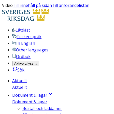
Video
Till innehåll på sidan
Till anförandelistan
Lättläst
Teckenspråk
In English
Other languages
Ordbok
Aktivera lyssna
Sök
Aktuellt
Aktuellt
Dokument & lagar
Dokument & lagar
Beställ och ladda ner