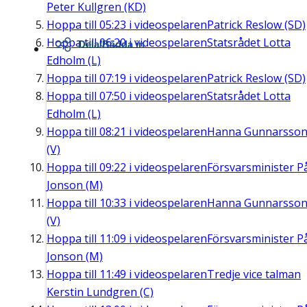
Peter Kullgren (KD)
Hoppa till
05:23
i videospelaren
Patrick Reslow (SD)
Hoppa till
06:20
i videospelaren
Statsrådet Lotta
Dela/Bädda in
Edholm (L)
Hoppa till
07:19
i videospelaren
Patrick Reslow (SD)
Hoppa till
07:50
i videospelaren
Statsrådet Lotta
Edholm (L)
Hoppa till
08:21
i videospelaren
Hanna Gunnarsso
(V)
Hoppa till
09:22
i videospelaren
Försvarsminister P
Jonson (M)
Hoppa till
10:33
i videospelaren
Hanna Gunnarsso
(V)
Hoppa till
11:09
i videospelaren
Försvarsminister P
Jonson (M)
Hoppa till
11:49
i videospelaren
Tredje vice talman
Kerstin Lundgren (C)