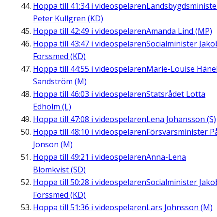
Hoppa till
41:34
i videospelaren
Landsbygdsministe
Peter Kullgren (KD)
Hoppa till
42:49
i videospelaren
Amanda Lind (MP)
Hoppa till
43:47
i videospelaren
Socialminister Jako
Forssmed (KD)
Hoppa till
44:55
i videospelaren
Marie-Louise Häne
Sandström (M)
Hoppa till
46:03
i videospelaren
Statsrådet Lotta
Edholm (L)
Hoppa till
47:08
i videospelaren
Lena Johansson (S)
Hoppa till
48:10
i videospelaren
Försvarsminister P
Jonson (M)
Hoppa till
49:21
i videospelaren
Anna-Lena
Blomkvist (SD)
Hoppa till
50:28
i videospelaren
Socialminister Jako
Forssmed (KD)
Hoppa till
51:36
i videospelaren
Lars Johnsson (M)