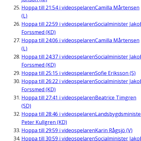
Hoppa till
21:54
i videospelaren
Camilla Mårtensen
(L)
Hoppa till
22:59
i videospelaren
Socialminister Jako
Forssmed (KD)
Hoppa till
24:06
i videospelaren
Camilla Mårtensen
(L)
Hoppa till
24:37
i videospelaren
Socialminister Jako
Forssmed (KD)
Hoppa till
25:15
i videospelaren
Sofie Eriksson (S)
Hoppa till
26:22
i videospelaren
Socialminister Jako
Forssmed (KD)
Hoppa till
27:41
i videospelaren
Beatrice Timgren
(SD)
Hoppa till
28:46
i videospelaren
Landsbygdsministe
Peter Kullgren (KD)
Hoppa till
29:59
i videospelaren
Karin Rågsjö (V)
Hoppa till
30:59
i videospelaren
Socialminister Jako