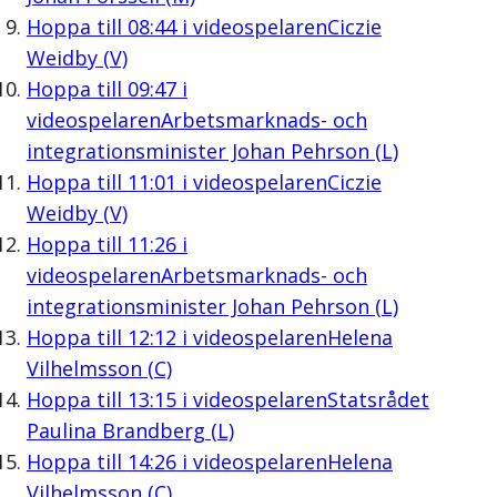
Hoppa till
08:44
i videospelaren
Ciczie
Weidby (V)
Hoppa till
09:47
i
videospelaren
Arbetsmarknads- och
integrationsminister Johan Pehrson (L)
Hoppa till
11:01
i videospelaren
Ciczie
Weidby (V)
Hoppa till
11:26
i
videospelaren
Arbetsmarknads- och
integrationsminister Johan Pehrson (L)
Hoppa till
12:12
i videospelaren
Helena
Vilhelmsson (C)
Hoppa till
13:15
i videospelaren
Statsrådet
Paulina Brandberg (L)
Hoppa till
14:26
i videospelaren
Helena
Vilhelmsson (C)