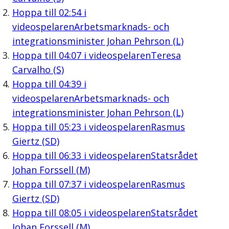
Hoppa till
02:54
i
videospelaren
Arbetsmarknads- och
integrationsminister Johan Pehrson (L)
Hoppa till
04:07
i videospelaren
Teresa
Carvalho (S)
Hoppa till
04:39
i
videospelaren
Arbetsmarknads- och
integrationsminister Johan Pehrson (L)
Hoppa till
05:23
i videospelaren
Rasmus
Giertz (SD)
Hoppa till
06:33
i videospelaren
Statsrådet
Johan Forssell (M)
Hoppa till
07:37
i videospelaren
Rasmus
Giertz (SD)
Hoppa till
08:05
i videospelaren
Statsrådet
Johan Forssell (M)