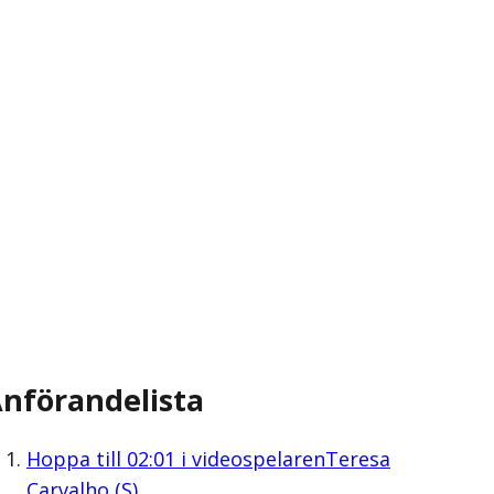
nförandelista
Hoppa till
02:01
i videospelaren
Teresa
Carvalho (S)