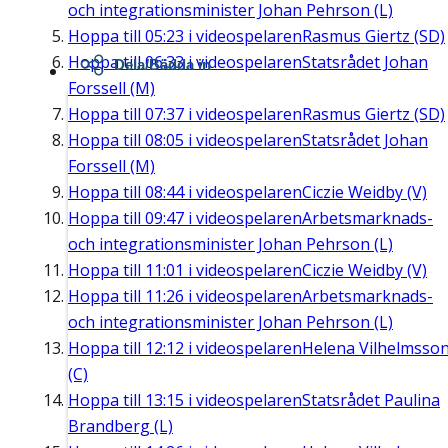
och integrationsminister Johan Pehrson (L)
Hoppa till
05:23
i videospelaren
Rasmus Giertz (SD)
Hoppa till
06:33
i videospelaren
Statsrådet Johan
Dela/Bädda in
Forssell (M)
Hoppa till
07:37
i videospelaren
Rasmus Giertz (SD)
Hoppa till
08:05
i videospelaren
Statsrådet Johan
Forssell (M)
Hoppa till
08:44
i videospelaren
Ciczie Weidby (V)
Hoppa till
09:47
i videospelaren
Arbetsmarknads-
och integrationsminister Johan Pehrson (L)
Hoppa till
11:01
i videospelaren
Ciczie Weidby (V)
Hoppa till
11:26
i videospelaren
Arbetsmarknads-
och integrationsminister Johan Pehrson (L)
Hoppa till
12:12
i videospelaren
Helena Vilhelmsso
(C)
Hoppa till
13:15
i videospelaren
Statsrådet Paulina
Brandberg (L)