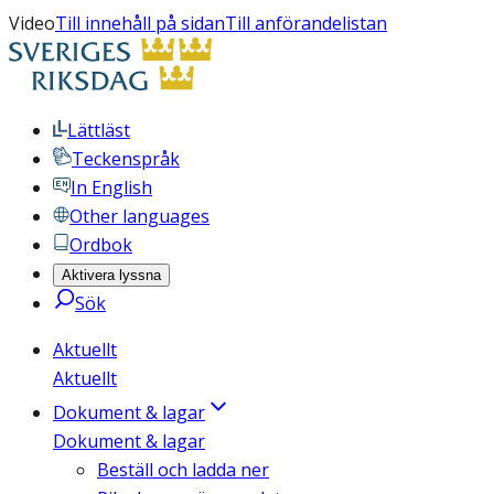
Video
Till innehåll på sidan
Till anförandelistan
Lättläst
Teckenspråk
In English
Other languages
Ordbok
Aktivera lyssna
Sök
Aktuellt
Aktuellt
Dokument & lagar
Dokument & lagar
Beställ och ladda ner