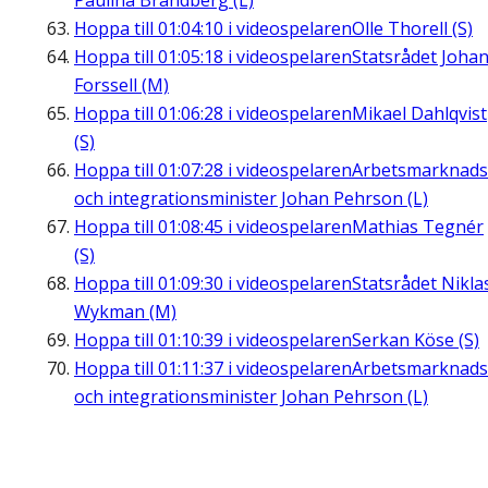
Paulina Brandberg (L)
Hoppa till
01:04:10
i videospelaren
Olle Thorell (S)
Hoppa till
01:05:18
i videospelaren
Statsrådet Joha
Forssell (M)
Hoppa till
01:06:28
i videospelaren
Mikael Dahlqvist
(S)
Hoppa till
01:07:28
i videospelaren
Arbetsmarknads
och integrationsminister Johan Pehrson (L)
Hoppa till
01:08:45
i videospelaren
Mathias Tegnér
(S)
Hoppa till
01:09:30
i videospelaren
Statsrådet Nikla
Wykman (M)
Hoppa till
01:10:39
i videospelaren
Serkan Köse (S)
Hoppa till
01:11:37
i videospelaren
Arbetsmarknads
och integrationsminister Johan Pehrson (L)