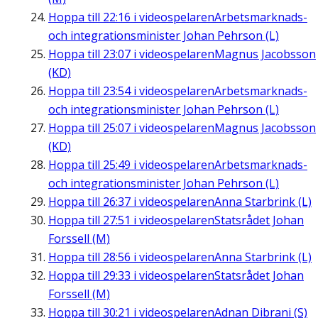
Hoppa till
22:16
i videospelaren
Arbetsmarknads-
och integrationsminister Johan Pehrson (L)
Hoppa till
23:07
i videospelaren
Magnus Jacobsson
(KD)
Hoppa till
23:54
i videospelaren
Arbetsmarknads-
och integrationsminister Johan Pehrson (L)
Hoppa till
25:07
i videospelaren
Magnus Jacobsson
(KD)
Hoppa till
25:49
i videospelaren
Arbetsmarknads-
och integrationsminister Johan Pehrson (L)
Hoppa till
26:37
i videospelaren
Anna Starbrink (L)
Hoppa till
27:51
i videospelaren
Statsrådet Johan
Forssell (M)
Hoppa till
28:56
i videospelaren
Anna Starbrink (L)
Hoppa till
29:33
i videospelaren
Statsrådet Johan
Forssell (M)
Hoppa till
30:21
i videospelaren
Adnan Dibrani (S)