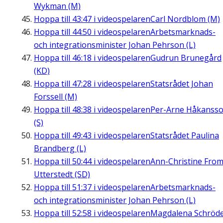
Wykman (M)
Hoppa till
43:47
i videospelaren
Carl Nordblom (M)
Hoppa till
44:50
i videospelaren
Arbetsmarknads-
och integrationsminister Johan Pehrson (L)
Hoppa till
46:18
i videospelaren
Gudrun Brunegård
(KD)
Hoppa till
47:28
i videospelaren
Statsrådet Johan
Forssell (M)
Hoppa till
48:38
i videospelaren
Per-Arne Håkanss
(S)
Hoppa till
49:43
i videospelaren
Statsrådet Paulina
Brandberg (L)
Hoppa till
50:44
i videospelaren
Ann-Christine Fro
Utterstedt (SD)
Hoppa till
51:37
i videospelaren
Arbetsmarknads-
och integrationsminister Johan Pehrson (L)
Hoppa till
52:58
i videospelaren
Magdalena Schröd