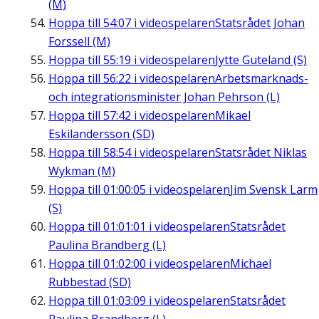
(M)
Hoppa till
54:07
i videospelaren
Statsrådet Johan
Forssell (M)
Hoppa till
55:19
i videospelaren
Jytte Guteland (S)
Hoppa till
56:22
i videospelaren
Arbetsmarknads-
och integrationsminister Johan Pehrson (L)
Hoppa till
57:42
i videospelaren
Mikael
Eskilandersson (SD)
Hoppa till
58:54
i videospelaren
Statsrådet Niklas
Wykman (M)
Hoppa till
01:00:05
i videospelaren
Jim Svensk Larm
(S)
Hoppa till
01:01:01
i videospelaren
Statsrådet
Paulina Brandberg (L)
Hoppa till
01:02:00
i videospelaren
Michael
Rubbestad (SD)
Hoppa till
01:03:09
i videospelaren
Statsrådet