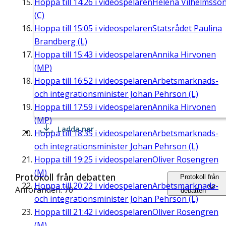
Hoppa till
14:26
i videospelaren
Helena Vilhelmsso
(C)
Hoppa till
15:05
i videospelaren
Statsrådet Paulina
Brandberg (L)
Hoppa till
15:43
i videospelaren
Annika Hirvonen
(MP)
Hoppa till
16:52
i videospelaren
Arbetsmarknads-
och integrationsminister Johan Pehrson (L)
Hoppa till
17:59
i videospelaren
Annika Hirvonen
(MP)
Ladda ner
Hoppa till
18:35
i videospelaren
Arbetsmarknads-
och integrationsminister Johan Pehrson (L)
Hoppa till
19:25
i videospelaren
Oliver Rosengren
(M)
Protokoll från debatten
Protokoll från
Hoppa till
20:22
i videospelaren
Arbetsmarknads-
Anföranden: 70
debatten
och integrationsminister Johan Pehrson (L)
Hoppa till
21:42
i videospelaren
Oliver Rosengren
(M)