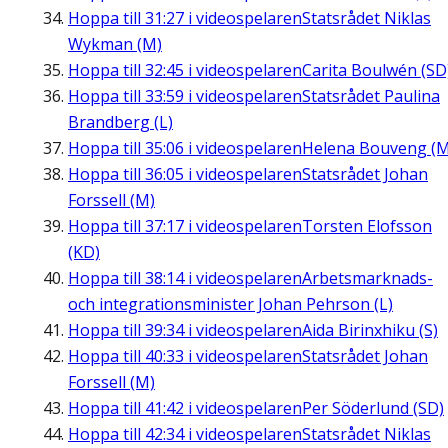
Hoppa till
31:27
i videospelaren
Statsrådet Niklas
Wykman (M)
Hoppa till
32:45
i videospelaren
Carita Boulwén (SD
Hoppa till
33:59
i videospelaren
Statsrådet Paulina
Brandberg (L)
Hoppa till
35:06
i videospelaren
Helena Bouveng (M
Hoppa till
36:05
i videospelaren
Statsrådet Johan
Forssell (M)
Hoppa till
37:17
i videospelaren
Torsten Elofsson
(KD)
Hoppa till
38:14
i videospelaren
Arbetsmarknads-
och integrationsminister Johan Pehrson (L)
Hoppa till
39:34
i videospelaren
Aida Birinxhiku (S)
Hoppa till
40:33
i videospelaren
Statsrådet Johan
Forssell (M)
Hoppa till
41:42
i videospelaren
Per Söderlund (SD)
Hoppa till
42:34
i videospelaren
Statsrådet Niklas