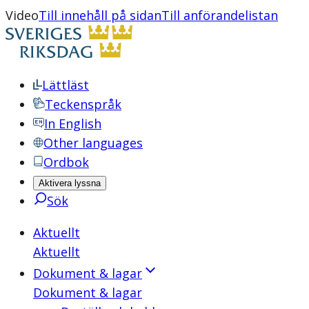
Video
Till innehåll på sidan
Till anförandelistan
Lättläst
Teckenspråk
In English
Other languages
Ordbok
Aktivera lyssna
Sök
Aktuellt
Aktuellt
Dokument & lagar
Dokument & lagar