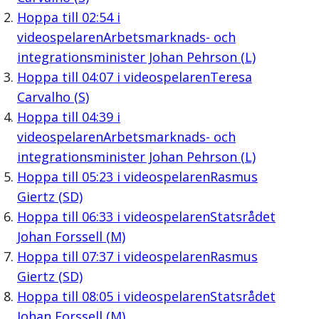
Hoppa till
02:54
i
videospelaren
Arbetsmarknads- och
integrationsminister Johan Pehrson (L)
Hoppa till
04:07
i videospelaren
Teresa
Carvalho (S)
Hoppa till
04:39
i
videospelaren
Arbetsmarknads- och
integrationsminister Johan Pehrson (L)
Hoppa till
05:23
i videospelaren
Rasmus
Giertz (SD)
Hoppa till
06:33
i videospelaren
Statsrådet
Johan Forssell (M)
Hoppa till
07:37
i videospelaren
Rasmus
Giertz (SD)
Hoppa till
08:05
i videospelaren
Statsrådet
Johan Forssell (M)