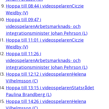
Hoppa till
08:44
i videospelaren
Ciczie
Weidby (V)
Hoppa till
09:47
i
videospelaren
Arbetsmarknads- och
integrationsminister Johan Pehrson (L)
Hoppa till
11:01
i videospelaren
Ciczie
Weidby (V)
Hoppa till
11:26
i
videospelaren
Arbetsmarknads- och
integrationsminister Johan Pehrson (L)
Hoppa till
12:12
i videospelaren
Helena
Vilhelmsson (C)
Hoppa till
13:15
i videospelaren
Statsrådet
Paulina Brandberg (L)
Hoppa till
14:26
i videospelaren
Helena
Vilhelmsson (C)