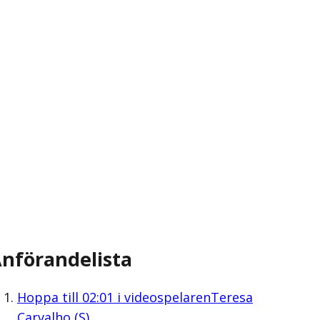
nförandelista
Hoppa till
02:01
i videospelaren
Teresa
Carvalho (S)