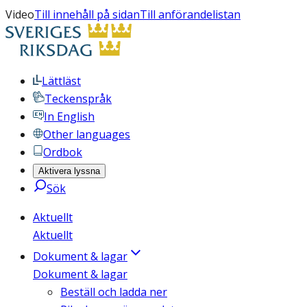
Video
Till innehåll på sidan
Till anförandelistan
Lättläst
Teckenspråk
In English
Other languages
Ordbok
Aktivera lyssna
Sök
Aktuellt
Aktuellt
Dokument & lagar
Dokument & lagar
Beställ och ladda ner