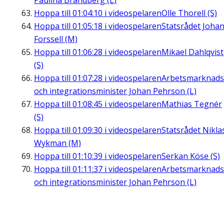
Paulina Brandberg (L)
Hoppa till
01:04:10
i videospelaren
Olle Thorell (S)
Hoppa till
01:05:18
i videospelaren
Statsrådet Joha
Forssell (M)
Hoppa till
01:06:28
i videospelaren
Mikael Dahlqvist
(S)
Hoppa till
01:07:28
i videospelaren
Arbetsmarknads
och integrationsminister Johan Pehrson (L)
Hoppa till
01:08:45
i videospelaren
Mathias Tegnér
(S)
Hoppa till
01:09:30
i videospelaren
Statsrådet Nikla
Wykman (M)
Hoppa till
01:10:39
i videospelaren
Serkan Köse (S)
Hoppa till
01:11:37
i videospelaren
Arbetsmarknads
och integrationsminister Johan Pehrson (L)