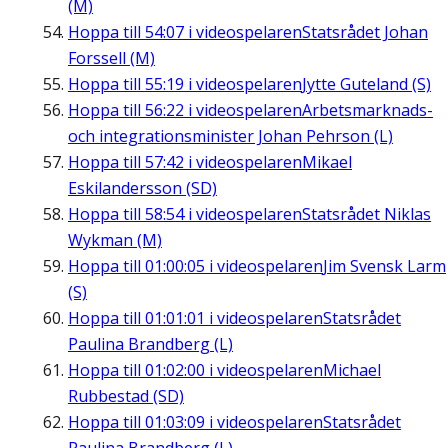
(M)
Hoppa till
54:07
i videospelaren
Statsrådet Johan
Forssell (M)
Hoppa till
55:19
i videospelaren
Jytte Guteland (S)
Hoppa till
56:22
i videospelaren
Arbetsmarknads-
och integrationsminister Johan Pehrson (L)
Hoppa till
57:42
i videospelaren
Mikael
Eskilandersson (SD)
Hoppa till
58:54
i videospelaren
Statsrådet Niklas
Wykman (M)
Hoppa till
01:00:05
i videospelaren
Jim Svensk Larm
(S)
Hoppa till
01:01:01
i videospelaren
Statsrådet
Paulina Brandberg (L)
Hoppa till
01:02:00
i videospelaren
Michael
Rubbestad (SD)
Hoppa till
01:03:09
i videospelaren
Statsrådet