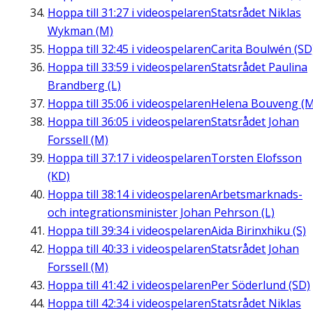
Hoppa till
31:27
i videospelaren
Statsrådet Niklas
Wykman (M)
Hoppa till
32:45
i videospelaren
Carita Boulwén (SD
Hoppa till
33:59
i videospelaren
Statsrådet Paulina
Brandberg (L)
Hoppa till
35:06
i videospelaren
Helena Bouveng (M
Hoppa till
36:05
i videospelaren
Statsrådet Johan
Forssell (M)
Hoppa till
37:17
i videospelaren
Torsten Elofsson
(KD)
Hoppa till
38:14
i videospelaren
Arbetsmarknads-
och integrationsminister Johan Pehrson (L)
Hoppa till
39:34
i videospelaren
Aida Birinxhiku (S)
Hoppa till
40:33
i videospelaren
Statsrådet Johan
Forssell (M)
Hoppa till
41:42
i videospelaren
Per Söderlund (SD)
Hoppa till
42:34
i videospelaren
Statsrådet Niklas