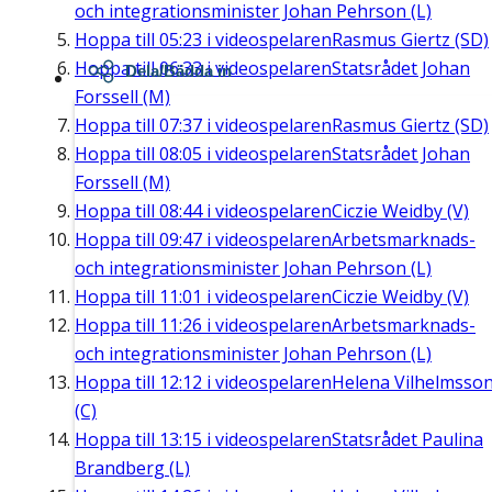
och integrationsminister Johan Pehrson (L)
Hoppa till
05:23
i videospelaren
Rasmus Giertz (SD)
Hoppa till
06:33
i videospelaren
Statsrådet Johan
Dela/Bädda in
Forssell (M)
Hoppa till
07:37
i videospelaren
Rasmus Giertz (SD)
Hoppa till
08:05
i videospelaren
Statsrådet Johan
Forssell (M)
Hoppa till
08:44
i videospelaren
Ciczie Weidby (V)
Hoppa till
09:47
i videospelaren
Arbetsmarknads-
och integrationsminister Johan Pehrson (L)
Hoppa till
11:01
i videospelaren
Ciczie Weidby (V)
Hoppa till
11:26
i videospelaren
Arbetsmarknads-
och integrationsminister Johan Pehrson (L)
Hoppa till
12:12
i videospelaren
Helena Vilhelmsso
(C)
Hoppa till
13:15
i videospelaren
Statsrådet Paulina
Brandberg (L)