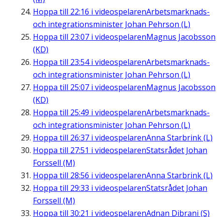
Hoppa till
22:16
i videospelaren
Arbetsmarknads-
och integrationsminister Johan Pehrson (L)
Hoppa till
23:07
i videospelaren
Magnus Jacobsson
(KD)
Hoppa till
23:54
i videospelaren
Arbetsmarknads-
och integrationsminister Johan Pehrson (L)
Hoppa till
25:07
i videospelaren
Magnus Jacobsson
(KD)
Hoppa till
25:49
i videospelaren
Arbetsmarknads-
och integrationsminister Johan Pehrson (L)
Hoppa till
26:37
i videospelaren
Anna Starbrink (L)
Hoppa till
27:51
i videospelaren
Statsrådet Johan
Forssell (M)
Hoppa till
28:56
i videospelaren
Anna Starbrink (L)
Hoppa till
29:33
i videospelaren
Statsrådet Johan
Forssell (M)
Hoppa till
30:21
i videospelaren
Adnan Dibrani (S)