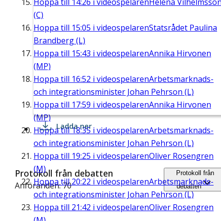
Hoppa till
14:26
i videospelaren
Helena Vilhelmsso
(C)
Hoppa till
15:05
i videospelaren
Statsrådet Paulina
Brandberg (L)
Hoppa till
15:43
i videospelaren
Annika Hirvonen
(MP)
Hoppa till
16:52
i videospelaren
Arbetsmarknads-
och integrationsminister Johan Pehrson (L)
Hoppa till
17:59
i videospelaren
Annika Hirvonen
(MP)
Ladda ner
Hoppa till
18:35
i videospelaren
Arbetsmarknads-
och integrationsminister Johan Pehrson (L)
Hoppa till
19:25
i videospelaren
Oliver Rosengren
(M)
Protokoll från debatten
Protokoll från
Hoppa till
20:22
i videospelaren
Arbetsmarknads-
Anföranden: 70
debatten
och integrationsminister Johan Pehrson (L)
Hoppa till
21:42
i videospelaren
Oliver Rosengren
(M)