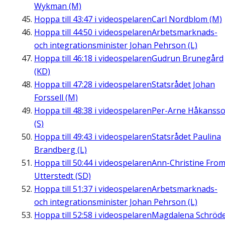
Wykman (M)
Hoppa till
43:47
i videospelaren
Carl Nordblom (M)
Hoppa till
44:50
i videospelaren
Arbetsmarknads-
och integrationsminister Johan Pehrson (L)
Hoppa till
46:18
i videospelaren
Gudrun Brunegård
(KD)
Hoppa till
47:28
i videospelaren
Statsrådet Johan
Forssell (M)
Hoppa till
48:38
i videospelaren
Per-Arne Håkanss
(S)
Hoppa till
49:43
i videospelaren
Statsrådet Paulina
Brandberg (L)
Hoppa till
50:44
i videospelaren
Ann-Christine Fro
Utterstedt (SD)
Hoppa till
51:37
i videospelaren
Arbetsmarknads-
och integrationsminister Johan Pehrson (L)
Hoppa till
52:58
i videospelaren
Magdalena Schröd