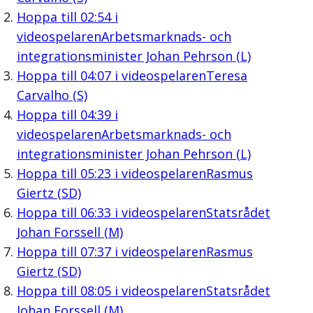
Hoppa till
02:54
i
videospelaren
Arbetsmarknads- och
integrationsminister Johan Pehrson (L)
Hoppa till
04:07
i videospelaren
Teresa
Carvalho (S)
Hoppa till
04:39
i
videospelaren
Arbetsmarknads- och
integrationsminister Johan Pehrson (L)
Hoppa till
05:23
i videospelaren
Rasmus
Giertz (SD)
Hoppa till
06:33
i videospelaren
Statsrådet
Johan Forssell (M)
Hoppa till
07:37
i videospelaren
Rasmus
Giertz (SD)
Hoppa till
08:05
i videospelaren
Statsrådet
Johan Forssell (M)