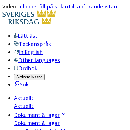
Video
Till innehåll på sidan
Till anförandelistan
Lättläst
Teckenspråk
In English
Other languages
Ordbok
Aktivera lyssna
Sök
Aktuellt
Aktuellt
Dokument & lagar
Dokument & lagar