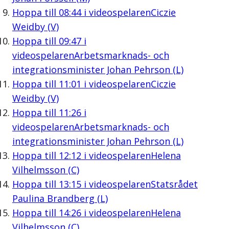
Hoppa till
08:44
i videospelaren
Ciczie
Weidby (V)
Hoppa till
09:47
i
videospelaren
Arbetsmarknads- och
integrationsminister Johan Pehrson (L)
Hoppa till
11:01
i videospelaren
Ciczie
Weidby (V)
Hoppa till
11:26
i
videospelaren
Arbetsmarknads- och
integrationsminister Johan Pehrson (L)
Hoppa till
12:12
i videospelaren
Helena
Vilhelmsson (C)
Hoppa till
13:15
i videospelaren
Statsrådet
Paulina Brandberg (L)
Hoppa till
14:26
i videospelaren
Helena
Vilhelmsson (C)