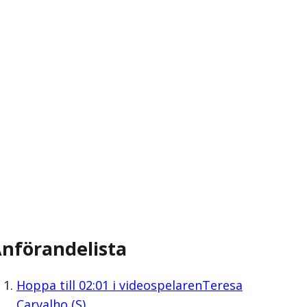
nförandelista
Hoppa till
02:01
i videospelaren
Teresa
Carvalho (S)