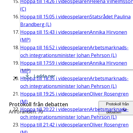
Hoppa till
14:26
i videospelaren
Helena Vilhelmsso
(C)
Hoppa till
15:05
i videospelaren
Statsrådet Paulina
Brandberg (L)
Hoppa till
15:43
i videospelaren
Annika Hirvonen
(MP)
Hoppa till
16:52
i videospelaren
Arbetsmarknads-
och integrationsminister Johan Pehrson (L)
Hoppa till
17:59
i videospelaren
Annika Hirvonen
(MP)
Ladda ner
Hoppa till
18:35
i videospelaren
Arbetsmarknads-
och integrationsminister Johan Pehrson (L)
Hoppa till
19:25
i videospelaren
Oliver Rosengren
(M)
Protokoll från debatten
Protokoll från
Hoppa till
20:22
i videospelaren
Arbetsmarknads-
Anföranden: 70
debatten
och integrationsminister Johan Pehrson (L)
Hoppa till
21:42
i videospelaren
Oliver Rosengren
(M)