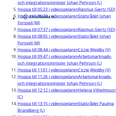
och integrationsminister Johan Pehrson (L)
Hoppa till
05:23
i videospelaren
Rasmus Giertz (SD)
Hoppa till
06:33
i videospelaren
Statsrådet Johan
Dela/Bädda in
Forssell (M)
Hoppa till
07:37
i videospelaren
Rasmus Giertz (SD)
Hoppa till
08:05
i videospelaren
Statsrådet Johan
Forssell (M)
Hoppa till
08:44
i videospelaren
Ciczie Weidby (V)
Hoppa till
09:47
i videospelaren
Arbetsmarknads-
och integrationsminister Johan Pehrson (L)
Hoppa till
11:01
i videospelaren
Ciczie Weidby (V)
Hoppa till
11:26
i videospelaren
Arbetsmarknads-
och integrationsminister Johan Pehrson (L)
Hoppa till
12:12
i videospelaren
Helena Vilhelmsso
(C)
Hoppa till
13:15
i videospelaren
Statsrådet Paulina
Brandberg (L)