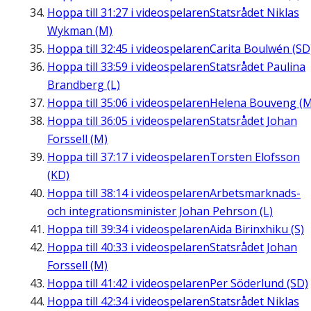
Hoppa till
31:27
i videospelaren
Statsrådet Niklas
Wykman (M)
Hoppa till
32:45
i videospelaren
Carita Boulwén (SD
Hoppa till
33:59
i videospelaren
Statsrådet Paulina
Brandberg (L)
Hoppa till
35:06
i videospelaren
Helena Bouveng (M
Hoppa till
36:05
i videospelaren
Statsrådet Johan
Forssell (M)
Hoppa till
37:17
i videospelaren
Torsten Elofsson
(KD)
Hoppa till
38:14
i videospelaren
Arbetsmarknads-
och integrationsminister Johan Pehrson (L)
Hoppa till
39:34
i videospelaren
Aida Birinxhiku (S)
Hoppa till
40:33
i videospelaren
Statsrådet Johan
Forssell (M)
Hoppa till
41:42
i videospelaren
Per Söderlund (SD)
Hoppa till
42:34
i videospelaren
Statsrådet Niklas