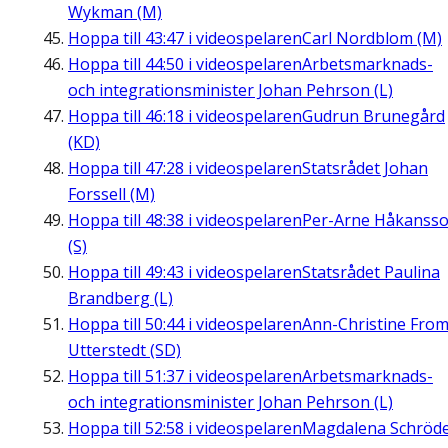
Wykman (M)
Hoppa till
43:47
i videospelaren
Carl Nordblom (M)
Hoppa till
44:50
i videospelaren
Arbetsmarknads-
och integrationsminister Johan Pehrson (L)
Hoppa till
46:18
i videospelaren
Gudrun Brunegård
(KD)
Hoppa till
47:28
i videospelaren
Statsrådet Johan
Forssell (M)
Hoppa till
48:38
i videospelaren
Per-Arne Håkanss
(S)
Hoppa till
49:43
i videospelaren
Statsrådet Paulina
Brandberg (L)
Hoppa till
50:44
i videospelaren
Ann-Christine Fro
Utterstedt (SD)
Hoppa till
51:37
i videospelaren
Arbetsmarknads-
och integrationsminister Johan Pehrson (L)
Hoppa till
52:58
i videospelaren
Magdalena Schröd