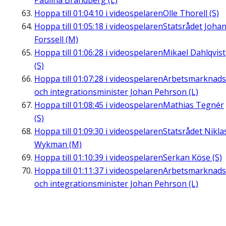
Paulina Brandberg (L)
Hoppa till
01:04:10
i videospelaren
Olle Thorell (S)
Hoppa till
01:05:18
i videospelaren
Statsrådet Joha
Forssell (M)
Hoppa till
01:06:28
i videospelaren
Mikael Dahlqvist
(S)
Hoppa till
01:07:28
i videospelaren
Arbetsmarknads
och integrationsminister Johan Pehrson (L)
Hoppa till
01:08:45
i videospelaren
Mathias Tegnér
(S)
Hoppa till
01:09:30
i videospelaren
Statsrådet Nikla
Wykman (M)
Hoppa till
01:10:39
i videospelaren
Serkan Köse (S)
Hoppa till
01:11:37
i videospelaren
Arbetsmarknads
och integrationsminister Johan Pehrson (L)