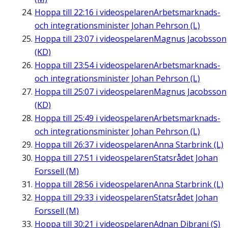
Hoppa till
22:16
i videospelaren
Arbetsmarknads-
och integrationsminister Johan Pehrson (L)
Hoppa till
23:07
i videospelaren
Magnus Jacobsson
(KD)
Hoppa till
23:54
i videospelaren
Arbetsmarknads-
och integrationsminister Johan Pehrson (L)
Hoppa till
25:07
i videospelaren
Magnus Jacobsson
(KD)
Hoppa till
25:49
i videospelaren
Arbetsmarknads-
och integrationsminister Johan Pehrson (L)
Hoppa till
26:37
i videospelaren
Anna Starbrink (L)
Hoppa till
27:51
i videospelaren
Statsrådet Johan
Forssell (M)
Hoppa till
28:56
i videospelaren
Anna Starbrink (L)
Hoppa till
29:33
i videospelaren
Statsrådet Johan
Forssell (M)
Hoppa till
30:21
i videospelaren
Adnan Dibrani (S)