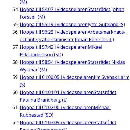
(M)
Hoppa till
54:07
i videospelaren
Statsrådet Johan
Forssell (M)
Hoppa till
55:19
i videospelaren
Jytte Guteland (S)
Hoppa till
56:22
i videospelaren
Arbetsmarknads-
och integrationsminister Johan Pehrson (L)
Hoppa till
57:42
i videospelaren
Mikael
Eskilandersson (SD)
Hoppa till
58:54
i videospelaren
Statsrådet Niklas
Wykman (M)
Hoppa till
01:00:05
i videospelaren
Jim Svensk Larm
(S)
Hoppa till
01:01:01
i videospelaren
Statsrådet
Paulina Brandberg (L)
Hoppa till
01:02:00
i videospelaren
Michael
Rubbestad (SD)
Hoppa till
01:03:09
i videospelaren
Statsrådet