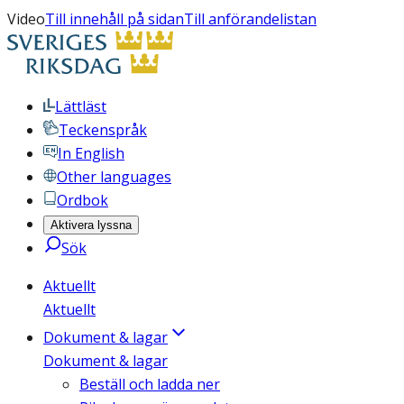
Video
Till innehåll på sidan
Till anförandelistan
Lättläst
Teckenspråk
In English
Other languages
Ordbok
Aktivera lyssna
Sök
Aktuellt
Aktuellt
Dokument & lagar
Dokument & lagar
Beställ och ladda ner