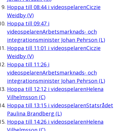
Hoppa till
08:44
i videospelaren
Ciczie
Weidby (V)
Hoppa till
09:47
i
videospelaren
Arbetsmarknads- och
integrationsminister Johan Pehrson (L)
Hoppa till
11:01
i videospelaren
Ciczie
Weidby (V)
Hoppa till
11:26
i
videospelaren
Arbetsmarknads- och
integrationsminister Johan Pehrson (L)
Hoppa till
12:12
i videospelaren
Helena
Vilhelmsson (C)
Hoppa till
13:15
i videospelaren
Statsrådet
Paulina Brandberg (L)
Hoppa till
14:26
i videospelaren
Helena
Vilhelmsson (C)