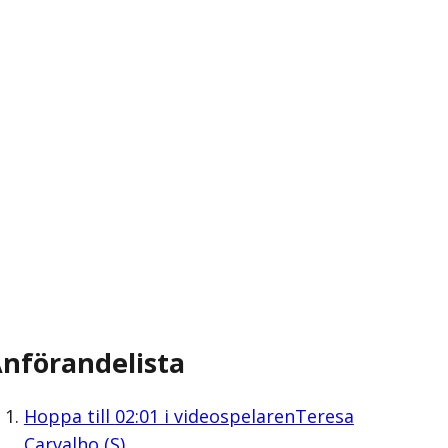
nförandelista
Hoppa till
02:01
i videospelaren
Teresa
Carvalho (S)