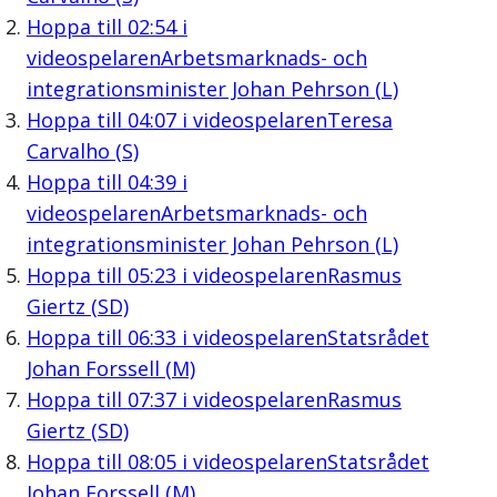
Hoppa till
02:54
i
videospelaren
Arbetsmarknads- och
integrationsminister Johan Pehrson (L)
Hoppa till
04:07
i videospelaren
Teresa
Carvalho (S)
Hoppa till
04:39
i
videospelaren
Arbetsmarknads- och
integrationsminister Johan Pehrson (L)
Hoppa till
05:23
i videospelaren
Rasmus
Giertz (SD)
Hoppa till
06:33
i videospelaren
Statsrådet
Johan Forssell (M)
Hoppa till
07:37
i videospelaren
Rasmus
Giertz (SD)
Hoppa till
08:05
i videospelaren
Statsrådet
Johan Forssell (M)