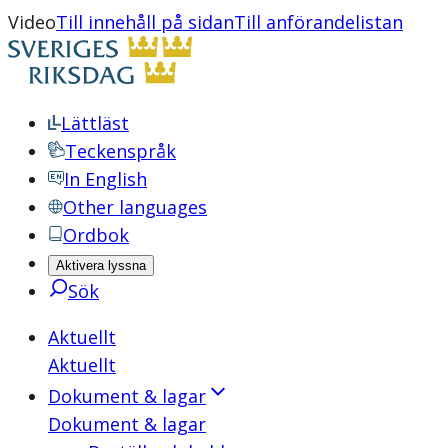
Video
Till innehåll på sidan
Till anförandelistan
Lättläst
Teckenspråk
In English
Other languages
Ordbok
Aktivera lyssna
Sök
Aktuellt
Aktuellt
Dokument & lagar
Dokument & lagar