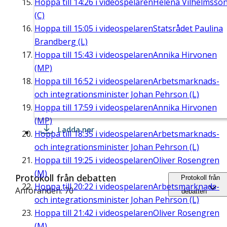
Hoppa till
14:26
i videospelaren
Helena Vilhelmsso
(C)
Hoppa till
15:05
i videospelaren
Statsrådet Paulina
Brandberg (L)
Hoppa till
15:43
i videospelaren
Annika Hirvonen
(MP)
Hoppa till
16:52
i videospelaren
Arbetsmarknads-
och integrationsminister Johan Pehrson (L)
Hoppa till
17:59
i videospelaren
Annika Hirvonen
(MP)
Ladda ner
Hoppa till
18:35
i videospelaren
Arbetsmarknads-
och integrationsminister Johan Pehrson (L)
Hoppa till
19:25
i videospelaren
Oliver Rosengren
(M)
Protokoll från debatten
Protokoll från
Hoppa till
20:22
i videospelaren
Arbetsmarknads-
Anföranden: 70
debatten
och integrationsminister Johan Pehrson (L)
Hoppa till
21:42
i videospelaren
Oliver Rosengren
(M)