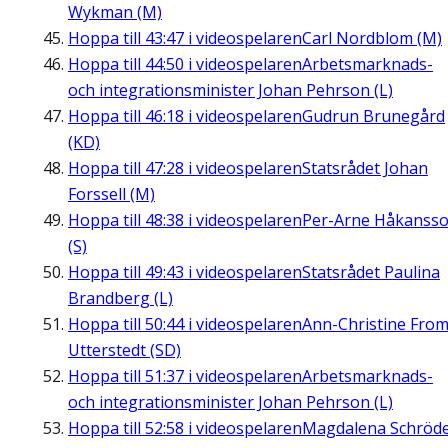
Wykman (M)
Hoppa till
43:47
i videospelaren
Carl Nordblom (M)
Hoppa till
44:50
i videospelaren
Arbetsmarknads-
och integrationsminister Johan Pehrson (L)
Hoppa till
46:18
i videospelaren
Gudrun Brunegård
(KD)
Hoppa till
47:28
i videospelaren
Statsrådet Johan
Forssell (M)
Hoppa till
48:38
i videospelaren
Per-Arne Håkanss
(S)
Hoppa till
49:43
i videospelaren
Statsrådet Paulina
Brandberg (L)
Hoppa till
50:44
i videospelaren
Ann-Christine Fro
Utterstedt (SD)
Hoppa till
51:37
i videospelaren
Arbetsmarknads-
och integrationsminister Johan Pehrson (L)
Hoppa till
52:58
i videospelaren
Magdalena Schröd