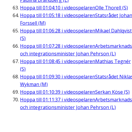
Paulina Brandberg (L)
Hoppa till
01:04:10
i videospelaren
Olle Thorell (S)
Hoppa till
01:05:18
i videospelaren
Statsrådet Joha
Forssell (M)
Hoppa till
01:06:28
i videospelaren
Mikael Dahlqvist
(S)
Hoppa till
01:07:28
i videospelaren
Arbetsmarknads
och integrationsminister Johan Pehrson (L)
Hoppa till
01:08:45
i videospelaren
Mathias Tegnér
(S)
Hoppa till
01:09:30
i videospelaren
Statsrådet Nikla
Wykman (M)
Hoppa till
01:10:39
i videospelaren
Serkan Köse (S)
Hoppa till
01:11:37
i videospelaren
Arbetsmarknads
och integrationsminister Johan Pehrson (L)