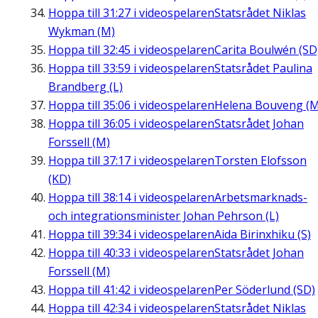
Hoppa till
31:27
i videospelaren
Statsrådet Niklas
Wykman (M)
Hoppa till
32:45
i videospelaren
Carita Boulwén (SD
Hoppa till
33:59
i videospelaren
Statsrådet Paulina
Brandberg (L)
Hoppa till
35:06
i videospelaren
Helena Bouveng (M
Hoppa till
36:05
i videospelaren
Statsrådet Johan
Forssell (M)
Hoppa till
37:17
i videospelaren
Torsten Elofsson
(KD)
Hoppa till
38:14
i videospelaren
Arbetsmarknads-
och integrationsminister Johan Pehrson (L)
Hoppa till
39:34
i videospelaren
Aida Birinxhiku (S)
Hoppa till
40:33
i videospelaren
Statsrådet Johan
Forssell (M)
Hoppa till
41:42
i videospelaren
Per Söderlund (SD)
Hoppa till
42:34
i videospelaren
Statsrådet Niklas