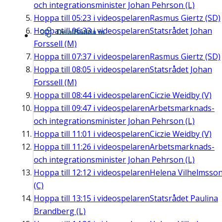
och integrationsminister Johan Pehrson (L)
Hoppa till
05:23
i videospelaren
Rasmus Giertz (SD)
Hoppa till
06:33
i videospelaren
Statsrådet Johan
Dela/Bädda in
Forssell (M)
Hoppa till
07:37
i videospelaren
Rasmus Giertz (SD)
Hoppa till
08:05
i videospelaren
Statsrådet Johan
Forssell (M)
Hoppa till
08:44
i videospelaren
Ciczie Weidby (V)
Hoppa till
09:47
i videospelaren
Arbetsmarknads-
och integrationsminister Johan Pehrson (L)
Hoppa till
11:01
i videospelaren
Ciczie Weidby (V)
Hoppa till
11:26
i videospelaren
Arbetsmarknads-
och integrationsminister Johan Pehrson (L)
Hoppa till
12:12
i videospelaren
Helena Vilhelmsso
(C)
Hoppa till
13:15
i videospelaren
Statsrådet Paulina
Brandberg (L)