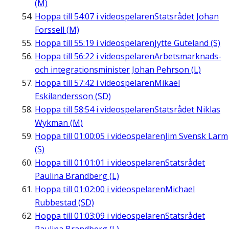
(M)
Hoppa till
54:07
i videospelaren
Statsrådet Johan
Forssell (M)
Hoppa till
55:19
i videospelaren
Jytte Guteland (S)
Hoppa till
56:22
i videospelaren
Arbetsmarknads-
och integrationsminister Johan Pehrson (L)
Hoppa till
57:42
i videospelaren
Mikael
Eskilandersson (SD)
Hoppa till
58:54
i videospelaren
Statsrådet Niklas
Wykman (M)
Hoppa till
01:00:05
i videospelaren
Jim Svensk Larm
(S)
Hoppa till
01:01:01
i videospelaren
Statsrådet
Paulina Brandberg (L)
Hoppa till
01:02:00
i videospelaren
Michael
Rubbestad (SD)
Hoppa till
01:03:09
i videospelaren
Statsrådet