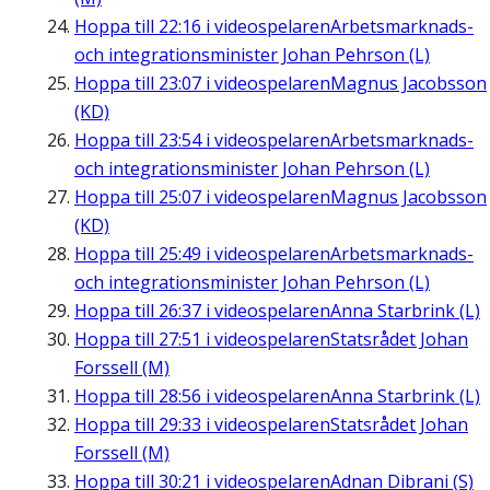
Hoppa till
22:16
i videospelaren
Arbetsmarknads-
och integrationsminister Johan Pehrson (L)
Hoppa till
23:07
i videospelaren
Magnus Jacobsson
(KD)
Hoppa till
23:54
i videospelaren
Arbetsmarknads-
och integrationsminister Johan Pehrson (L)
Hoppa till
25:07
i videospelaren
Magnus Jacobsson
(KD)
Hoppa till
25:49
i videospelaren
Arbetsmarknads-
och integrationsminister Johan Pehrson (L)
Hoppa till
26:37
i videospelaren
Anna Starbrink (L)
Hoppa till
27:51
i videospelaren
Statsrådet Johan
Forssell (M)
Hoppa till
28:56
i videospelaren
Anna Starbrink (L)
Hoppa till
29:33
i videospelaren
Statsrådet Johan
Forssell (M)
Hoppa till
30:21
i videospelaren
Adnan Dibrani (S)