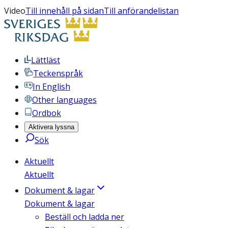
Video
Till innehåll på sidan
Till anförandelistan
Lättläst
Teckenspråk
In English
Other languages
Ordbok
Aktivera lyssna
Sök
Aktuellt
Aktuellt
Dokument & lagar
Dokument & lagar
Beställ och ladda ner