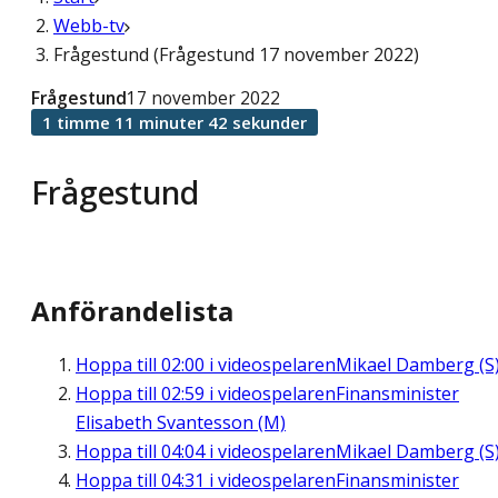
Webb-tv
Frågestund (Frågestund 17 november 2022)
Frågestund
17 november 2022
1 timme 11 minuter 42 sekunder
Frågestund
Anförandelista
Hoppa till
02:00
i videospelaren
Mikael Damberg (S
Hoppa till
02:59
i videospelaren
Finansminister
Elisabeth Svantesson (M)
Hoppa till
04:04
i videospelaren
Mikael Damberg (S
Hoppa till
04:31
i videospelaren
Finansminister