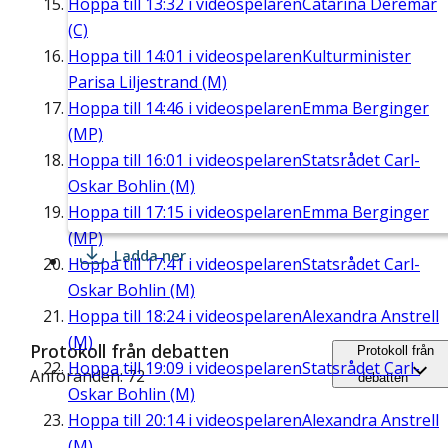
Hoppa till
13:32
i videospelaren
Catarina Deremar
(C)
Hoppa till
14:01
i videospelaren
Kulturminister
Parisa Liljestrand (M)
Hoppa till
14:46
i videospelaren
Emma Berginger
(MP)
Hoppa till
16:01
i videospelaren
Statsrådet Carl-
Oskar Bohlin (M)
Hoppa till
17:15
i videospelaren
Emma Berginger
(MP)
Ladda ner
Hoppa till
17:41
i videospelaren
Statsrådet Carl-
Oskar Bohlin (M)
Hoppa till
18:24
i videospelaren
Alexandra Anstrell
(M)
Protokoll från debatten
Protokoll från
Hoppa till
19:09
i videospelaren
Statsrådet Carl-
Anföranden: 72
debatten
Oskar Bohlin (M)
Hoppa till
20:14
i videospelaren
Alexandra Anstrell
(M)