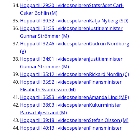
Hoppa till
29:20
i videospelaren
Statsrådet Carl-
Oskar Bohlin (M)
Hoppa till
30:32
i videospelaren
Katja Nyberg (SD)
Hoppa till
31:35
i videospelaren
Justitieminister
Gunnar Strömmer (M)
Hoppa till
32:46
i videospelaren
Gudrun Nordborg
(V)
Hoppa till
34:01
i videospelaren
Justitieminister
Gunnar Strömmer (M)
Hoppa till
35:12
i videospelaren
Rickard Nordin (C)
Hoppa till
35:52
i videospelaren
Finansminister
Elisabeth Svantesson (M)
Hoppa till
36:53
i videospelaren
Amanda Lind (MP)
Hoppa till
38:03
i videospelaren
Kulturminister
Parisa Liljestrand (M)
Hoppa till
39:18
i videospelaren
Stefan Olsson (M)
Hoppa till
40:13
i videospelaren
Finansminister