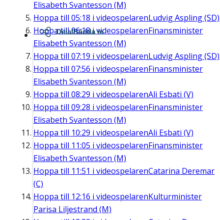
Elisabeth Svantesson (M)
Hoppa till
05:18
i videospelaren
Ludvig Aspling (SD)
Hoppa till
06:18
i videospelaren
Finansminister
Dela/Bädda in
Elisabeth Svantesson (M)
Hoppa till
07:19
i videospelaren
Ludvig Aspling (SD)
Hoppa till
07:56
i videospelaren
Finansminister
Elisabeth Svantesson (M)
Hoppa till
08:29
i videospelaren
Ali Esbati (V)
Hoppa till
09:28
i videospelaren
Finansminister
Elisabeth Svantesson (M)
Hoppa till
10:29
i videospelaren
Ali Esbati (V)
Hoppa till
11:05
i videospelaren
Finansminister
Elisabeth Svantesson (M)
Hoppa till
11:51
i videospelaren
Catarina Deremar
(C)
Hoppa till
12:16
i videospelaren
Kulturminister
Parisa Liljestrand (M)