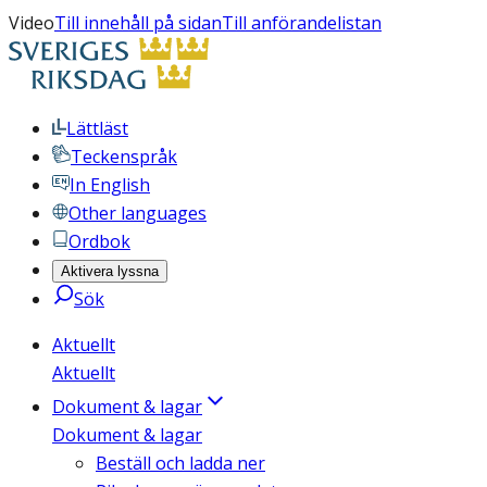
Video
Till innehåll på sidan
Till anförandelistan
Lättläst
Teckenspråk
In English
Other languages
Ordbok
Aktivera lyssna
Sök
Aktuellt
Aktuellt
Dokument & lagar
Dokument & lagar
Beställ och ladda ner