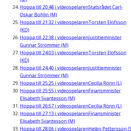
Hoppa till
20:48
i videospelaren
Statsrådet Carl-
Oskar Bohlin (M)
Hoppa till
21:32
i videospelaren
Torsten Elofsson
(KD)
Hoppa till
22:38
i videospelaren
Justitieminister
Gunnar Strömmer (M)
Hoppa till
24:03
i videospelaren
Torsten Elofsson
(KD)
Hoppa till
24:40
i videospelaren
Justitieminister
Gunnar Strömmer (M)
Hoppa till
25:25
i videospelaren
Cecilia Rönn (L)
Hoppa till
25:55
i videospelaren
Finansminister
Elisabeth Svantesson (M)
Hoppa till
26:57
i videospelaren
Cecilia Rönn (L)
Hoppa till
27:13
i videospelaren
Finansminister
Elisabeth Svantesson (M)
Hoppa till
28:06
i videospelaren
Helén Pettersson (