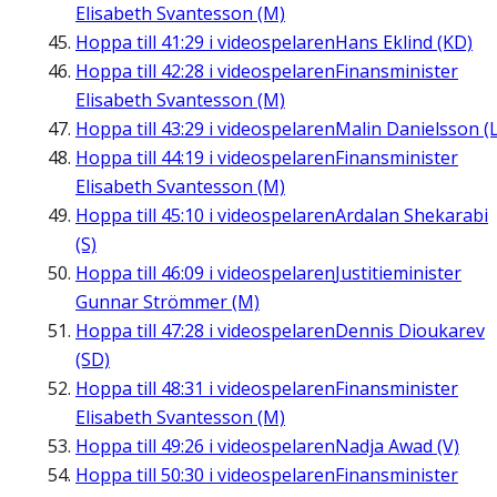
Elisabeth Svantesson (M)
Hoppa till
41:29
i videospelaren
Hans Eklind (KD)
Hoppa till
42:28
i videospelaren
Finansminister
Elisabeth Svantesson (M)
Hoppa till
43:29
i videospelaren
Malin Danielsson (L
Hoppa till
44:19
i videospelaren
Finansminister
Elisabeth Svantesson (M)
Hoppa till
45:10
i videospelaren
Ardalan Shekarabi
(S)
Hoppa till
46:09
i videospelaren
Justitieminister
Gunnar Strömmer (M)
Hoppa till
47:28
i videospelaren
Dennis Dioukarev
(SD)
Hoppa till
48:31
i videospelaren
Finansminister
Elisabeth Svantesson (M)
Hoppa till
49:26
i videospelaren
Nadja Awad (V)
Hoppa till
50:30
i videospelaren
Finansminister