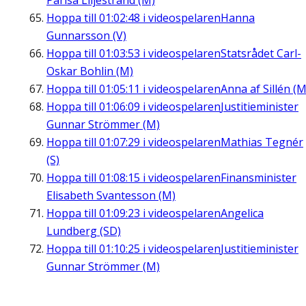
Parisa Liljestrand (M)
Hoppa till
01:02:48
i videospelaren
Hanna
Gunnarsson (V)
Hoppa till
01:03:53
i videospelaren
Statsrådet Carl-
Oskar Bohlin (M)
Hoppa till
01:05:11
i videospelaren
Anna af Sillén (M
Hoppa till
01:06:09
i videospelaren
Justitieminister
Gunnar Strömmer (M)
Hoppa till
01:07:29
i videospelaren
Mathias Tegnér
(S)
Hoppa till
01:08:15
i videospelaren
Finansminister
Elisabeth Svantesson (M)
Hoppa till
01:09:23
i videospelaren
Angelica
Lundberg (SD)
Hoppa till
01:10:25
i videospelaren
Justitieminister
Gunnar Strömmer (M)