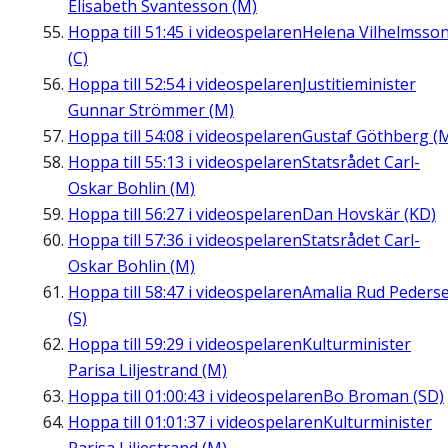
Elisabeth Svantesson (M)
Hoppa till
51:45
i videospelaren
Helena Vilhelmsso
(C)
Hoppa till
52:54
i videospelaren
Justitieminister
Gunnar Strömmer (M)
Hoppa till
54:08
i videospelaren
Gustaf Göthberg (
Hoppa till
55:13
i videospelaren
Statsrådet Carl-
Oskar Bohlin (M)
Hoppa till
56:27
i videospelaren
Dan Hovskär (KD)
Hoppa till
57:36
i videospelaren
Statsrådet Carl-
Oskar Bohlin (M)
Hoppa till
58:47
i videospelaren
Amalia Rud Peders
(S)
Hoppa till
59:29
i videospelaren
Kulturminister
Parisa Liljestrand (M)
Hoppa till
01:00:43
i videospelaren
Bo Broman (SD)
Hoppa till
01:01:37
i videospelaren
Kulturminister