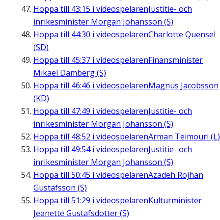
Hoppa till
43:15
i videospelaren
Justitie- och
inrikesminister Morgan Johansson (S)
Hoppa till
44:30
i videospelaren
Charlotte Quensel
(SD)
Hoppa till
45:37
i videospelaren
Finansminister
Mikael Damberg (S)
Hoppa till
46:46
i videospelaren
Magnus Jacobsson
(KD)
Hoppa till
47:49
i videospelaren
Justitie- och
inrikesminister Morgan Johansson (S)
Hoppa till
48:52
i videospelaren
Arman Teimouri (L)
Hoppa till
49:54
i videospelaren
Justitie- och
inrikesminister Morgan Johansson (S)
Hoppa till
50:45
i videospelaren
Azadeh Rojhan
Gustafsson (S)
Hoppa till
51:29
i videospelaren
Kulturminister
Jeanette Gustafsdotter (S)