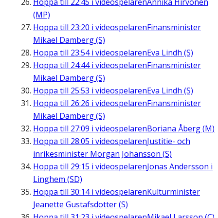
Hoppa till
22:45
i videospelaren
Annika Hirvonen
(MP)
Hoppa till
23:20
i videospelaren
Finansminister
Mikael Damberg (S)
Hoppa till
23:54
i videospelaren
Eva Lindh (S)
Hoppa till
24:44
i videospelaren
Finansminister
Mikael Damberg (S)
Hoppa till
25:53
i videospelaren
Eva Lindh (S)
Hoppa till
26:26
i videospelaren
Finansminister
Mikael Damberg (S)
Hoppa till
27:09
i videospelaren
Boriana Åberg (M)
Hoppa till
28:05
i videospelaren
Justitie- och
inrikesminister Morgan Johansson (S)
Hoppa till
29:15
i videospelaren
Jonas Andersson i
Linghem (SD)
Hoppa till
30:14
i videospelaren
Kulturminister
Jeanette Gustafsdotter (S)
Hoppa till
31:23
i videospelaren
Mikael Larsson (C)