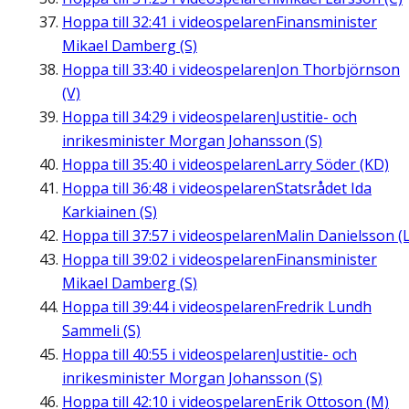
Hoppa till
32:41
i videospelaren
Finansminister
Mikael Damberg (S)
Hoppa till
33:40
i videospelaren
Jon Thorbjörnson
(V)
Hoppa till
34:29
i videospelaren
Justitie- och
inrikesminister Morgan Johansson (S)
Hoppa till
35:40
i videospelaren
Larry Söder (KD)
Hoppa till
36:48
i videospelaren
Statsrådet Ida
Karkiainen (S)
Hoppa till
37:57
i videospelaren
Malin Danielsson (L
Hoppa till
39:02
i videospelaren
Finansminister
Mikael Damberg (S)
Hoppa till
39:44
i videospelaren
Fredrik Lundh
Sammeli (S)
Hoppa till
40:55
i videospelaren
Justitie- och
inrikesminister Morgan Johansson (S)
Hoppa till
42:10
i videospelaren
Erik Ottoson (M)