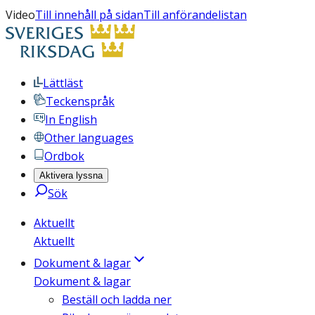
Video
Till innehåll på sidan
Till anförandelistan
Lättläst
Teckenspråk
In English
Other languages
Ordbok
Aktivera lyssna
Sök
Aktuellt
Aktuellt
Dokument & lagar
Dokument & lagar
Beställ och ladda ner