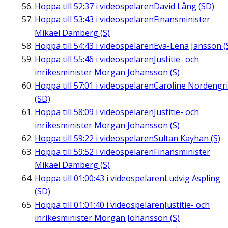
Hoppa till
52:37
i videospelaren
David Lång (SD)
Hoppa till
53:43
i videospelaren
Finansminister
Mikael Damberg (S)
Hoppa till
54:43
i videospelaren
Eva-Lena Jansson (
Hoppa till
55:46
i videospelaren
Justitie- och
inrikesminister Morgan Johansson (S)
Hoppa till
57:01
i videospelaren
Caroline Nordengr
(SD)
Hoppa till
58:09
i videospelaren
Justitie- och
inrikesminister Morgan Johansson (S)
Hoppa till
59:22
i videospelaren
Sultan Kayhan (S)
Hoppa till
59:52
i videospelaren
Finansminister
Mikael Damberg (S)
Hoppa till
01:00:43
i videospelaren
Ludvig Aspling
(SD)
Hoppa till
01:01:40
i videospelaren
Justitie- och
inrikesminister Morgan Johansson (S)