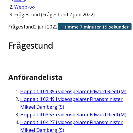
Webb-tv
Frågestund (Frågestund 2 juni 2022)
Frågestund
2 juni 2022
1 timme 7 minuter 19 sekunder
Frågestund
Anförandelista
Hoppa till
01:39
i videospelaren
Edward Riedl (M)
Hoppa till
02:49
i videospelaren
Finansminister
Mikael Damberg (S)
Hoppa till
03:53
i videospelaren
Edward Riedl (M)
Hoppa till
04:27
i videospelaren
Finansminister
Mikael Damberg (S)