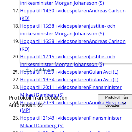
inrikesminister Morgan Johansson (S)
Hoppa till
14:30
i videospelaren
Andreas Carlson
(KD)
Hoppa till
15:38
i videospelaren
Justitie- och
inrikesminister Morgan Johansson (S)
Hoppa till
16:38
i videospelaren
Andreas Carlson
(KD)
Hoppa till
17:15
i videospelaren
Justitie- och
inrikesminister Morgan Johansson (S)
Ladda ner
Hoppa till
17:59
i videospelaren
Gulan Avci (L)
Hoppa till
19:34
i videospelaren
Gulan Avci (L)
Hoppa till
20:11
i videospelaren
Finansminister
Mikael Damberg (S)
Protokoll från debatten
Protokoll från
Hoppa till
20:39
i videospelaren
Annika Hirvonen
Anföranden: 69
debatten
(MP)
Hoppa till
21:43
i videospelaren
Finansminister
Mikael Damberg (S)