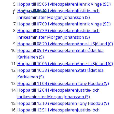
Hoppa till
05:06
i videospelaren
Henrik Vinge (SD)
Hoppa till
06:11
i videospelaren
Justitie- och
Dela/Bädda in
inrikesminister Morgan Johansson (S)
Hoppa till
07:09
i videospelaren
Henrik Vinge (SD)
Hoppa till
07:39
i videospelaren
Justitie- och
inrikesminister Morgan Johansson (S)
Hoppa till
08:20
i videospelaren
Anne-Li Sjölund (C)
Hoppa till
09:19
i videospelaren
Statsrådet Ida
Karkiainen (S)
Hoppa till
10:06
i videospelaren
Anne-Li Sjölund (C)
Hoppa till
10:38
i videospelaren
Statsrådet Ida
Karkiainen (S)
Hoppa till
11:04
i videospelaren
Tony Haddou (V)
Hoppa till
12:04
i videospelaren
Justitie- och
inrikesminister Morgan Johansson (S)
Hoppa till
13:10
i videospelaren
Tony Haddou (V)
Hoppa till
13:51
i videospelaren
Justitie- och