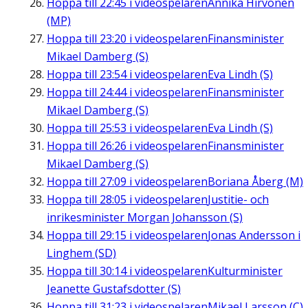
Hoppa till
22:45
i videospelaren
Annika Hirvonen
(MP)
Hoppa till
23:20
i videospelaren
Finansminister
Mikael Damberg (S)
Hoppa till
23:54
i videospelaren
Eva Lindh (S)
Hoppa till
24:44
i videospelaren
Finansminister
Mikael Damberg (S)
Hoppa till
25:53
i videospelaren
Eva Lindh (S)
Hoppa till
26:26
i videospelaren
Finansminister
Mikael Damberg (S)
Hoppa till
27:09
i videospelaren
Boriana Åberg (M)
Hoppa till
28:05
i videospelaren
Justitie- och
inrikesminister Morgan Johansson (S)
Hoppa till
29:15
i videospelaren
Jonas Andersson i
Linghem (SD)
Hoppa till
30:14
i videospelaren
Kulturminister
Jeanette Gustafsdotter (S)
Hoppa till
31:23
i videospelaren
Mikael Larsson (C)