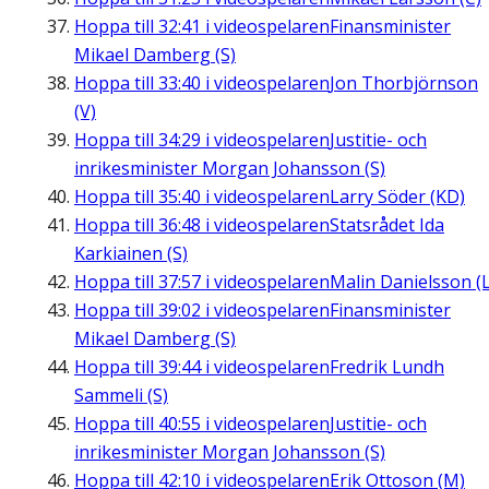
Hoppa till
32:41
i videospelaren
Finansminister
Mikael Damberg (S)
Hoppa till
33:40
i videospelaren
Jon Thorbjörnson
(V)
Hoppa till
34:29
i videospelaren
Justitie- och
inrikesminister Morgan Johansson (S)
Hoppa till
35:40
i videospelaren
Larry Söder (KD)
Hoppa till
36:48
i videospelaren
Statsrådet Ida
Karkiainen (S)
Hoppa till
37:57
i videospelaren
Malin Danielsson (L
Hoppa till
39:02
i videospelaren
Finansminister
Mikael Damberg (S)
Hoppa till
39:44
i videospelaren
Fredrik Lundh
Sammeli (S)
Hoppa till
40:55
i videospelaren
Justitie- och
inrikesminister Morgan Johansson (S)
Hoppa till
42:10
i videospelaren
Erik Ottoson (M)