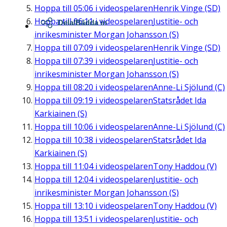
Hoppa till
05:06
i videospelaren
Henrik Vinge (SD)
Hoppa till
06:11
i videospelaren
Justitie- och
Dela/Bädda in
inrikesminister Morgan Johansson (S)
Hoppa till
07:09
i videospelaren
Henrik Vinge (SD)
Hoppa till
07:39
i videospelaren
Justitie- och
inrikesminister Morgan Johansson (S)
Hoppa till
08:20
i videospelaren
Anne-Li Sjölund (C)
Hoppa till
09:19
i videospelaren
Statsrådet Ida
Karkiainen (S)
Hoppa till
10:06
i videospelaren
Anne-Li Sjölund (C)
Hoppa till
10:38
i videospelaren
Statsrådet Ida
Karkiainen (S)
Hoppa till
11:04
i videospelaren
Tony Haddou (V)
Hoppa till
12:04
i videospelaren
Justitie- och
inrikesminister Morgan Johansson (S)
Hoppa till
13:10
i videospelaren
Tony Haddou (V)
Hoppa till
13:51
i videospelaren
Justitie- och