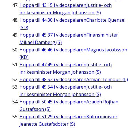
Hoppa till
43:15
i videospelaren
Justitie- och
inrikesminister Morgan Johansson (S)
Hoppa till
44:30
i videospelaren
Charlotte Quensel
(SD)
Hoppa till
45:37
i videospelaren
Finansminister
Mikael Damberg (S)
Hoppa till
46:46
i videospelaren
Magnus Jacobsson
(KD)
Hoppa till
47:49
i videospelaren
Justitie- och
inrikesminister Morgan Johansson (S)
Hoppa till
48:52
i videospelaren
Arman Teimouri (L)
Hoppa till
49:54
i videospelaren
Justitie- och
inrikesminister Morgan Johansson (S)
Hoppa till
50:45
i videospelaren
Azadeh Rojhan
Gustafsson (S)
Hoppa till
51:29
i videospelaren
Kulturminister
Jeanette Gustafsdotter (S)