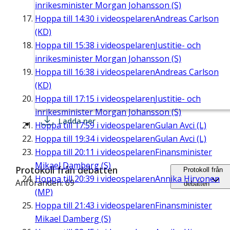
inrikesminister Morgan Johansson (S)
Hoppa till
14:30
i videospelaren
Andreas Carlson
(KD)
Hoppa till
15:38
i videospelaren
Justitie- och
inrikesminister Morgan Johansson (S)
Hoppa till
16:38
i videospelaren
Andreas Carlson
(KD)
Hoppa till
17:15
i videospelaren
Justitie- och
inrikesminister Morgan Johansson (S)
Ladda ner
Hoppa till
17:59
i videospelaren
Gulan Avci (L)
Hoppa till
19:34
i videospelaren
Gulan Avci (L)
Hoppa till
20:11
i videospelaren
Finansminister
Mikael Damberg (S)
Protokoll från debatten
Protokoll från
Hoppa till
20:39
i videospelaren
Annika Hirvonen
Anföranden: 69
debatten
(MP)
Hoppa till
21:43
i videospelaren
Finansminister
Mikael Damberg (S)