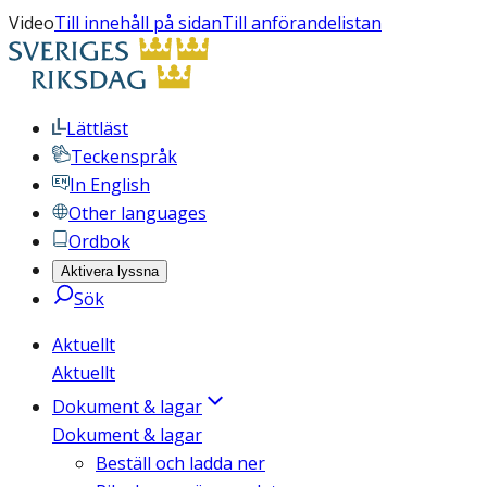
Video
Till innehåll på sidan
Till anförandelistan
Lättläst
Teckenspråk
In English
Other languages
Ordbok
Aktivera lyssna
Sök
Aktuellt
Aktuellt
Dokument & lagar
Dokument & lagar
Beställ och ladda ner