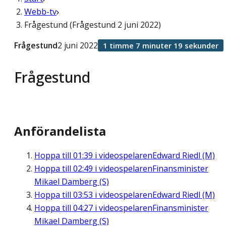
Webb-tv
Frågestund (Frågestund 2 juni 2022)
Frågestund
2 juni 2022
1 timme 7 minuter 19 sekunder
Frågestund
Anförandelista
Hoppa till
01:39
i videospelaren
Edward Riedl (M)
Hoppa till
02:49
i videospelaren
Finansminister
Mikael Damberg (S)
Hoppa till
03:53
i videospelaren
Edward Riedl (M)
Hoppa till
04:27
i videospelaren
Finansminister
Mikael Damberg (S)