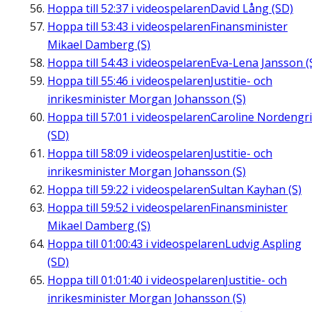
Hoppa till
52:37
i videospelaren
David Lång (SD)
Hoppa till
53:43
i videospelaren
Finansminister
Mikael Damberg (S)
Hoppa till
54:43
i videospelaren
Eva-Lena Jansson (
Hoppa till
55:46
i videospelaren
Justitie- och
inrikesminister Morgan Johansson (S)
Hoppa till
57:01
i videospelaren
Caroline Nordengr
(SD)
Hoppa till
58:09
i videospelaren
Justitie- och
inrikesminister Morgan Johansson (S)
Hoppa till
59:22
i videospelaren
Sultan Kayhan (S)
Hoppa till
59:52
i videospelaren
Finansminister
Mikael Damberg (S)
Hoppa till
01:00:43
i videospelaren
Ludvig Aspling
(SD)
Hoppa till
01:01:40
i videospelaren
Justitie- och
inrikesminister Morgan Johansson (S)