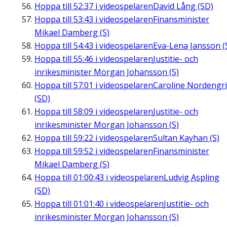
Hoppa till
52:37
i videospelaren
David Lång (SD)
Hoppa till
53:43
i videospelaren
Finansminister
Mikael Damberg (S)
Hoppa till
54:43
i videospelaren
Eva-Lena Jansson (
Hoppa till
55:46
i videospelaren
Justitie- och
inrikesminister Morgan Johansson (S)
Hoppa till
57:01
i videospelaren
Caroline Nordengr
(SD)
Hoppa till
58:09
i videospelaren
Justitie- och
inrikesminister Morgan Johansson (S)
Hoppa till
59:22
i videospelaren
Sultan Kayhan (S)
Hoppa till
59:52
i videospelaren
Finansminister
Mikael Damberg (S)
Hoppa till
01:00:43
i videospelaren
Ludvig Aspling
(SD)
Hoppa till
01:01:40
i videospelaren
Justitie- och
inrikesminister Morgan Johansson (S)