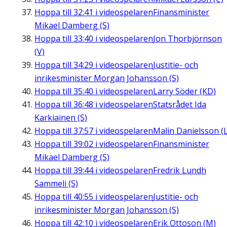
Hoppa till
32:41
i videospelaren
Finansminister
Mikael Damberg (S)
Hoppa till
33:40
i videospelaren
Jon Thorbjörnson
(V)
Hoppa till
34:29
i videospelaren
Justitie- och
inrikesminister Morgan Johansson (S)
Hoppa till
35:40
i videospelaren
Larry Söder (KD)
Hoppa till
36:48
i videospelaren
Statsrådet Ida
Karkiainen (S)
Hoppa till
37:57
i videospelaren
Malin Danielsson (L
Hoppa till
39:02
i videospelaren
Finansminister
Mikael Damberg (S)
Hoppa till
39:44
i videospelaren
Fredrik Lundh
Sammeli (S)
Hoppa till
40:55
i videospelaren
Justitie- och
inrikesminister Morgan Johansson (S)
Hoppa till
42:10
i videospelaren
Erik Ottoson (M)