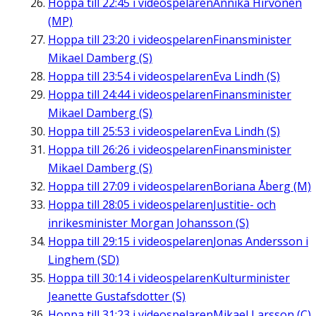
Hoppa till
22:45
i videospelaren
Annika Hirvonen
(MP)
Hoppa till
23:20
i videospelaren
Finansminister
Mikael Damberg (S)
Hoppa till
23:54
i videospelaren
Eva Lindh (S)
Hoppa till
24:44
i videospelaren
Finansminister
Mikael Damberg (S)
Hoppa till
25:53
i videospelaren
Eva Lindh (S)
Hoppa till
26:26
i videospelaren
Finansminister
Mikael Damberg (S)
Hoppa till
27:09
i videospelaren
Boriana Åberg (M)
Hoppa till
28:05
i videospelaren
Justitie- och
inrikesminister Morgan Johansson (S)
Hoppa till
29:15
i videospelaren
Jonas Andersson i
Linghem (SD)
Hoppa till
30:14
i videospelaren
Kulturminister
Jeanette Gustafsdotter (S)
Hoppa till
31:23
i videospelaren
Mikael Larsson (C)