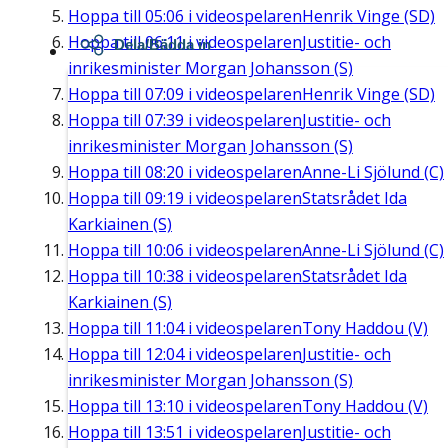
Hoppa till
05:06
i videospelaren
Henrik Vinge (SD)
Hoppa till
06:11
i videospelaren
Justitie- och
Dela/Bädda in
inrikesminister Morgan Johansson (S)
Hoppa till
07:09
i videospelaren
Henrik Vinge (SD)
Hoppa till
07:39
i videospelaren
Justitie- och
inrikesminister Morgan Johansson (S)
Hoppa till
08:20
i videospelaren
Anne-Li Sjölund (C)
Hoppa till
09:19
i videospelaren
Statsrådet Ida
Karkiainen (S)
Hoppa till
10:06
i videospelaren
Anne-Li Sjölund (C)
Hoppa till
10:38
i videospelaren
Statsrådet Ida
Karkiainen (S)
Hoppa till
11:04
i videospelaren
Tony Haddou (V)
Hoppa till
12:04
i videospelaren
Justitie- och
inrikesminister Morgan Johansson (S)
Hoppa till
13:10
i videospelaren
Tony Haddou (V)
Hoppa till
13:51
i videospelaren
Justitie- och