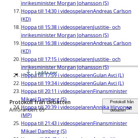
inrikesminister Morgan Johansson (S)
Hoppa till
14:30
i videospelaren
Andreas Carlson
(KD)
Hoppa till
15:38
i videospelaren
Justitie- och
inrikesminister Morgan Johansson (S)
Hoppa till
16:38
i videospelaren
Andreas Carlson
(KD)
Hoppa till
17:15
i videospelaren
Justitie- och
inrikesminister Morgan Johansson (S)
Ladda ner
Hoppa till
17:59
i videospelaren
Gulan Avci (L)
Hoppa till
19:34
i videospelaren
Gulan Avci (L)
Hoppa till
20:11
i videospelaren
Finansminister
Mikael Damberg (S)
Protokoll från debatten
Protokoll från
Hoppa till
20:39
i videospelaren
Annika Hirvonen
Anföranden: 69
debatten
(MP)
Hoppa till
21:43
i videospelaren
Finansminister
Mikael Damberg (S)