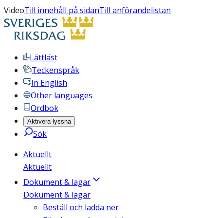
Video
Till innehåll på sidan
Till anförandelistan
Lättläst
Teckenspråk
In English
Other languages
Ordbok
Aktivera lyssna
Sök
Aktuellt
Aktuellt
Dokument & lagar
Dokument & lagar
Beställ och ladda ner