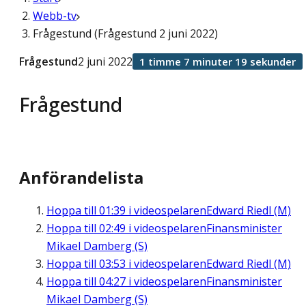
Webb-tv
Frågestund (Frågestund 2 juni 2022)
Frågestund
2 juni 2022
1 timme 7 minuter 19 sekunder
Frågestund
Anförandelista
Hoppa till
01:39
i videospelaren
Edward Riedl (M)
Hoppa till
02:49
i videospelaren
Finansminister
Mikael Damberg (S)
Hoppa till
03:53
i videospelaren
Edward Riedl (M)
Hoppa till
04:27
i videospelaren
Finansminister
Mikael Damberg (S)