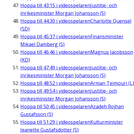
Hoppa till
43:15
i videospelaren
Justitie- och
inrikesminister Morgan Johansson (S)
Hoppa till
44:30
i videospelaren
Charlotte Quensel
(SD)
Hoppa till
45:37
i videospelaren
Finansminister
Mikael Damberg (S)
Hoppa till
46:46
i videospelaren
Magnus Jacobsson
(KD)
Hoppa till
47:49
i videospelaren
Justitie- och
inrikesminister Morgan Johansson (S)
Hoppa till
48:52
i videospelaren
Arman Teimouri (L)
Hoppa till
49:54
i videospelaren
Justitie- och
inrikesminister Morgan Johansson (S)
Hoppa till
50:45
i videospelaren
Azadeh Rojhan
Gustafsson (S)
Hoppa till
51:29
i videospelaren
Kulturminister
Jeanette Gustafsdotter (S)